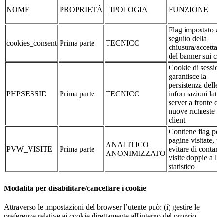
NOME
PROPRIETÀ
TIPOLOGIA
FUNZIONE
Flag impostato 
seguito della
cookies_consent
Prima parte
TECNICO
chiusura/accett
del banner sui 
Cookie di sessi
garantisce la
persistenza dell
PHPSESSID
Prima parte
TECNICO
informazioni la
server a fronte 
nuove richieste 
client.
Contiene flag pe
pagine visitate,
ANALITICO
PVW_VISITE
Prima parte
evitare di conta
ANONIMIZZATO
visite doppie a l
statistico
Modalità per disabilitare/cancellare i cookie
Attraverso le impostazioni del browser l’utente può: (i) gestire le
preferenze relative ai cookie direttamente all'interno del proprio