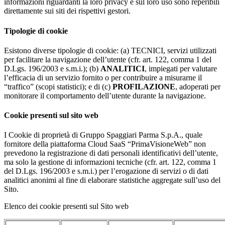
informazioni riguardanti la loro privacy e sul loro uso sono reperibili
direttamente sui siti dei rispettivi gestori.
Tipologie di cookie
Esistono diverse tipologie di cookie: (a) TECNICI, servizi utilizzati
per facilitare la navigazione dell’utente (cfr. art. 122, comma 1 del
D.Lgs. 196/2003 e s.m.i.); (b)
ANALITICI
, impiegati per valutare
l’efficacia di un servizio fornito o per contribuire a misurarne il
“traffico” (scopi statistici); e di (c)
PROFILAZIONE
, adoperati per
monitorare il comportamento dell’utente durante la navigazione.
Cookie presenti sul sito web
I Cookie di proprietà di Gruppo Spaggiari Parma S.p.A., quale
fornitore della piattaforma Cloud SaaS “PrimaVisioneWeb” non
prevedono la registrazione di dati personali identificativi dell’utente,
ma solo la gestione di informazioni tecniche (cfr. art. 122, comma 1
del D.Lgs. 196/2003 e s.m.i.) per l’erogazione di servizi o di dati
analitici anonimi al fine di elaborare statistiche aggregate sull’uso del
Sito.
Elenco dei cookie presenti sul Sito web