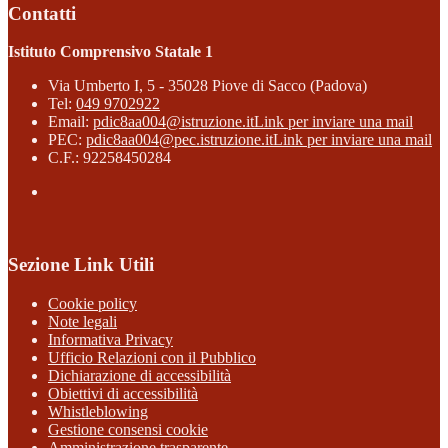
Contatti
Istituto Comprensivo Statale 1
Via Umberto I, 5 - 35028 Piove di Sacco (Padova)
Tel:
049 9702922
Email:
pdic8aa004@istruzione.it
Link per inviare una mail
PEC:
pdic8aa004@pec.istruzione.it
Link per inviare una mail
C.F.: 92258450284
Sezione Link Utili
Cookie policy
Note legali
Informativa Privacy
Ufficio Relazioni con il Pubblico
Dichiarazione di accessibilità
Obiettivi di accessibilità
Whistleblowing
Gestione consensi cookie
Amministrazione trasparente