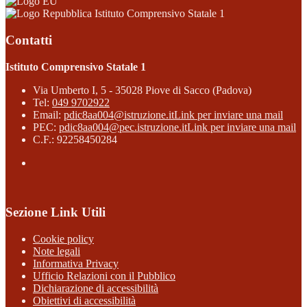
Istituto Comprensivo Statale 1
Contatti
Istituto Comprensivo Statale 1
Via Umberto I, 5 - 35028 Piove di Sacco (Padova)
Tel:
049 9702922
Email:
pdic8aa004@istruzione.it
Link per inviare una mail
PEC:
pdic8aa004@pec.istruzione.it
Link per inviare una mail
C.F.: 92258450284
Sezione Link Utili
Cookie policy
Note legali
Informativa Privacy
Ufficio Relazioni con il Pubblico
Dichiarazione di accessibilità
Obiettivi di accessibilità