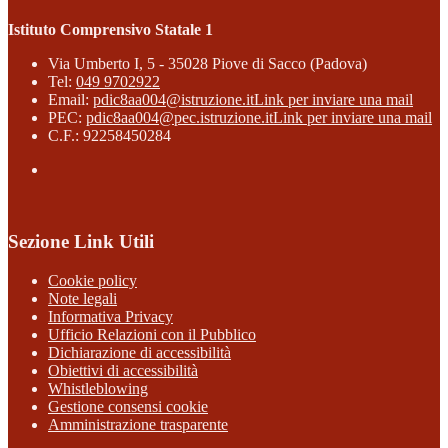
Istituto Comprensivo Statale 1
Via Umberto I, 5 - 35028 Piove di Sacco (Padova)
Tel:
049 9702922
Email:
pdic8aa004@istruzione.it
Link per inviare una mail
PEC:
pdic8aa004@pec.istruzione.it
Link per inviare una mail
C.F.: 92258450284
Sezione Link Utili
Cookie policy
Note legali
Informativa Privacy
Ufficio Relazioni con il Pubblico
Dichiarazione di accessibilità
Obiettivi di accessibilità
Whistleblowing
Gestione consensi cookie
Amministrazione trasparente