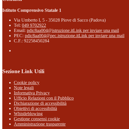
Istituto Comprensivo Statale 1
Via Umberto I, 5 - 35028 Piove di Sacco (Padova)
Tel:
049 9702922
Email:
pdic8aa004@istruzione.it
Link per inviare una mail
PEC:
pdic8aa004@pec.istruzione.it
Link per inviare una mail
C.F.: 92258450284
Sezione Link Utili
Cookie policy
Note legali
Informativa Privacy
Ufficio Relazioni con il Pubblico
Dichiarazione di accessibilità
Obiettivi di accessibilità
Whistleblowing
Gestione consensi cookie
Amministrazione trasparente