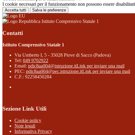
I cookie necessari per il funzionamento non possono essere disabilitati.
Accetta tutti
Salva le preferenze
Istituto Comprensivo Statale 1
Contatti
Istituto Comprensivo Statale 1
Via Umberto I, 5 - 35028 Piove di Sacco (Padova)
Tel:
049 9702922
Email:
pdic8aa004@istruzione.it
Link per inviare una mail
PEC:
pdic8aa004@pec.istruzione.it
Link per inviare una mail
C.F.: 92258450284
Sezione Link Utili
Cookie policy
Note legali
Informativa Privacy