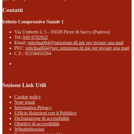
Contatti
Istituto Comprensivo Statale 1
Via Umberto I, 5 - 35028 Piove di Sacco (Padova)
Tel:
049 9702922
Email:
pdic8aa004@istruzione.it
Link per inviare una mail
PEC:
pdic8aa004@pec.istruzione.it
Link per inviare una mail
C.F.: 92258450284
Sezione Link Utili
Cookie policy
Note legali
Informativa Privacy
Ufficio Relazioni con il Pubblico
Dichiarazione di accessibilità
Obiettivi di accessibilità
Whistleblowing