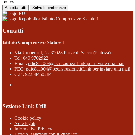
policy.
Accetta tutti
Salva le preferenze
Istituto Comprensivo Statale 1
Contatti
Istituto Comprensivo Statale 1
Via Umberto I, 5 - 35028 Piove di Sacco (Padova)
Tel:
049 9702922
Email:
pdic8aa004@istruzione.it
Link per inviare una mail
PEC:
pdic8aa004@pec.istruzione.it
Link per inviare una mail
C.F.: 92258450284
Sezione Link Utili
Cookie policy
Note legali
Informativa Privacy
Ufficio Relazioni con il Pubblico