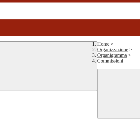
Home
>
Organizzazione
>
Organigramma
>
Commissioni