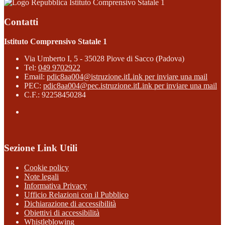
Istituto Comprensivo Statale 1
Contatti
Istituto Comprensivo Statale 1
Via Umberto I, 5 - 35028 Piove di Sacco (Padova)
Tel:
049 9702922
Email:
pdic8aa004@istruzione.it
Link per inviare una mail
PEC:
pdic8aa004@pec.istruzione.it
Link per inviare una mail
C.F.: 92258450284
Sezione Link Utili
Cookie policy
Note legali
Informativa Privacy
Ufficio Relazioni con il Pubblico
Dichiarazione di accessibilità
Obiettivi di accessibilità
Whistleblowing