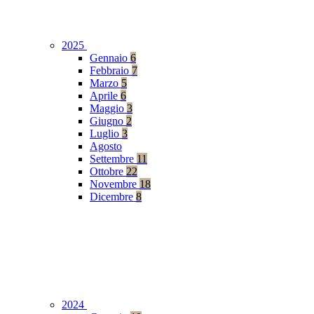
2025
Gennaio
6
Febbraio
7
Marzo
5
Aprile
6
Maggio
3
Giugno
2
Luglio
3
Agosto
Settembre
11
Ottobre
22
Novembre
18
Dicembre
8
2024