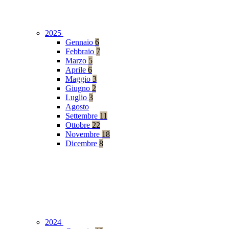
2025
Gennaio
6
Febbraio
7
Marzo
5
Aprile
6
Maggio
3
Giugno
2
Luglio
3
Agosto
Settembre
11
Ottobre
22
Novembre
18
Dicembre
8
2024