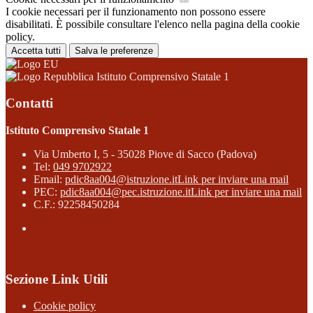
I cookie necessari per il funzionamento non possono essere
disabilitati. È possibile consultare l'elenco nella pagina della cookie
policy.
Accetta tutti
Salva le preferenze
Istituto Comprensivo Statale 1
Contatti
Istituto Comprensivo Statale 1
Via Umberto I, 5 - 35028 Piove di Sacco (Padova)
Tel:
049 9702922
Email:
pdic8aa004@istruzione.it
Link per inviare una mail
PEC:
pdic8aa004@pec.istruzione.it
Link per inviare una mail
C.F.: 92258450284
Sezione Link Utili
Cookie policy