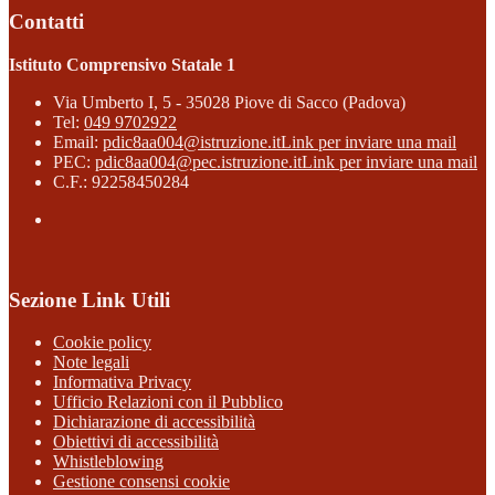
Contatti
Istituto Comprensivo Statale 1
Via Umberto I, 5 - 35028 Piove di Sacco (Padova)
Tel:
049 9702922
Email:
pdic8aa004@istruzione.it
Link per inviare una mail
PEC:
pdic8aa004@pec.istruzione.it
Link per inviare una mail
C.F.: 92258450284
Sezione Link Utili
Cookie policy
Note legali
Informativa Privacy
Ufficio Relazioni con il Pubblico
Dichiarazione di accessibilità
Obiettivi di accessibilità
Whistleblowing
Gestione consensi cookie