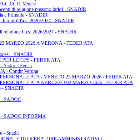
 - FLC CGIL Veneto
ocenti di religione possono farlo! - SNADIR
anzia e Primaria - SNADIR
non di ruolo) l'a.s. 2026/2027 - SNADIR
di religione l’a.s. 2026/2027 - SNADIR
3 MARZO 2026 A VERONA - FEDER ATA
 diocesi - SNADIR
PER LE GPS - FEDER ATA
adoc - Fensir
OVA - Condir Verona
ERSONALE ATA - VENETO 23 MARZO 2026 - FEDER ATA
PERSONALE ATA ABRUZZO 02 MARZO 2026 - FEDER ATA
PS) - SNADIR
 - SADOC
 - SADOC INFORMA
e - Snadir
SIONALE DI OPERATORE AMMINISTRATIVO