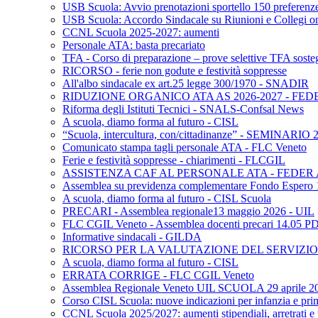
USB Scuola: Avvio prenotazioni sportello 150 preferenz
USB Scuola: Accordo Sindacale su Riunioni e Collegi o
CCNL Scuola 2025-2027: aumenti
Personale ATA: basta precariato
TFA - Corso di preparazione – prove selettive TFA soste
RICORSO - ferie non godute e festività soppresse
All'albo sindacale ex art.25 legge 300/1970 - SNADIR
RIDUZIONE ORGANICO ATA AS 2026-2027 - FED
Riforma degli Istituti Tecnici - SNALS-Confsal News
A scuola, diamo forma al futuro - CISL
“Scuola, intercultura, con/cittadinanze” - SEMINARIO
Comunicato stampa tagli personale ATA - FLC Veneto
Ferie e festività soppresse - chiarimenti - FLCGIL
ASSISTENZA CAF AL PERSONALE ATA - FEDER
Assemblea su previdenza complementare Fondo Espero
A scuola, diamo forma al futuro - CISL Scuola
PRECARI - Assemblea regionale13 maggio 2026 - UIL
FLC CGIL Veneto - Assemblea docenti precari 14.05 P
Informative sindacali - GILDA
RICORSO PER LA VALUTAZIONE DEL SERVIZIO 
A scuola, diamo forma al futuro - CISL
ERRATA CORRIGE - FLC CGIL Veneto
Assemblea Regionale Veneto UIL SCUOLA 29 aprile 2
Corso CISL Scuola: nuove indicazioni per infanzia e pri
CCNL Scuola 2025/2027: aumenti stipendiali, arretrati e 