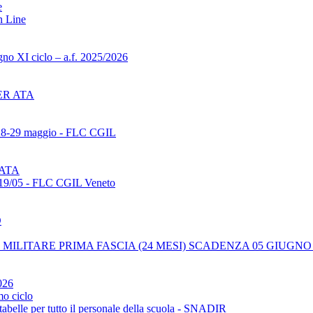
e
n Line
gno XI ciclo – a.f. 2025/2026
ER ATA
 28-29 maggio - FLC CGIL
 ATA
 19/05 - FLC CGIL Veneto
D
MILITARE PRIMA FASCIA (24 MESI) SCADENZA 05 GIUGNO 
026
mo ciclo
tabelle per tutto il personale della scuola - SNADIR