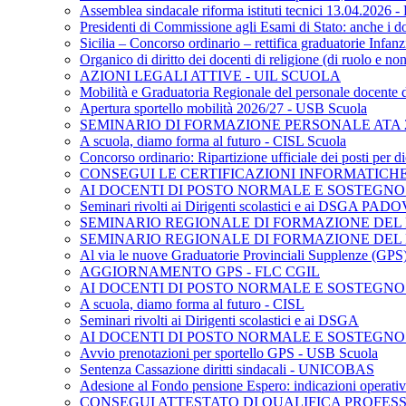
Assemblea sindacale riforma istituti tecnici 13.04.2026
Presidenti di Commissione agli Esami di Stato: anche i d
Sicilia – Concorso ordinario – rettifica graduatorie Inf
Organico di diritto dei docenti di religione (di ruolo e 
AZIONI LEGALI ATTIVE - UIL SCUOLA
Mobilità e Graduatoria Regionale del personale docente 
Apertura sportello mobilità 2026/27 - USB Scuola
SEMINARIO DI FORMAZIONE PERSONALE ATA 2
A scuola, diamo forma al futuro - CISL Scuola
Concorso ordinario: Ripartizione ufficiale dei posti per
CONSEGUI LE CERTIFICAZIONI INFORMATICHE 
AI DOCENTI DI POSTO NORMALE E SOSTEGNO - S
Seminari rivolti ai Dirigenti scolastici e ai DSGA PAD
SEMINARIO REGIONALE DI FORMAZIONE DEL P
SEMINARIO REGIONALE DI FORMAZIONE DEL 
Al via le nuove Graduatorie Provinciali Supplenze (G
AGGIORNAMENTO GPS - FLC CGIL
AI DOCENTI DI POSTO NORMALE E SOSTEGNO
A scuola, diamo forma al futuro - CISL
Seminari rivolti ai Dirigenti scolastici e ai DSGA
AI DOCENTI DI POSTO NORMALE E SOSTEGNO
Avvio prenotazioni per sportello GPS - USB Scuola
Sentenza Cassazione diritti sindacali - UNICOBAS
Adesione al Fondo pensione Espero: indicazioni operativ
CONSEGUI ATTESTATO DI QUALIFICA PROFES