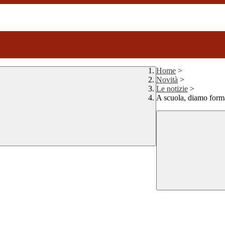
Home
>
Novità
>
Le notizie
>
A scuola, diamo form