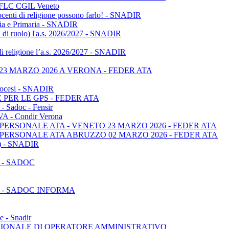
 - FLC CGIL Veneto
ocenti di religione possono farlo! - SNADIR
anzia e Primaria - SNADIR
non di ruolo) l'a.s. 2026/2027 - SNADIR
di religione l’a.s. 2026/2027 - SNADIR
3 MARZO 2026 A VERONA - FEDER ATA
 diocesi - SNADIR
PER LE GPS - FEDER ATA
adoc - Fensir
OVA - Condir Verona
ERSONALE ATA - VENETO 23 MARZO 2026 - FEDER ATA
PERSONALE ATA ABRUZZO 02 MARZO 2026 - FEDER ATA
PS) - SNADIR
 - SADOC
 - SADOC INFORMA
e - Snadir
SIONALE DI OPERATORE AMMINISTRATIVO