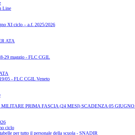
e
n Line
gno XI ciclo – a.f. 2025/2026
ER ATA
 28-29 maggio - FLC CGIL
 ATA
 19/05 - FLC CGIL Veneto
D
MILITARE PRIMA FASCIA (24 MESI) SCADENZA 05 GIUGNO 
026
mo ciclo
tabelle per tutto il personale della scuola - SNADIR