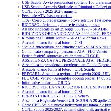
USB Scuola: Avvio prenotazioni sportello 150 preferenz
USB Scuola: Accordo Sindacale su Riunioni e Collegi o
CCNL Scuola 2025-2027: aumenti
Personale ATA: basta precariato
TFA - Corso di preparazione – prove selettive TFA soste
RICORSO - ferie non godute e festività soppresse
All'albo sindacale ex art.25 legge 300/1970 - SNADIR
RIDUZIONE ORGANICO ATA AS 2026-2027 - FED
Riforma degli Istituti Tecnici - SNALS-Confsal News
A scuola, diamo forma al futuro - CISL
“Scuola, intercultura, con/cittadinanze” - SEMINARIO
Comunicato stampa tagli personale ATA - FLC Veneto
Ferie e festività soppresse - chiarimenti - FLCGIL
ASSISTENZA CAF AL PERSONALE ATA - FEDER
Assemblea su previdenza complementare Fondo Espero
A scuola, diamo forma al futuro - CISL Scuola
PRECARI - Assemblea regionale13 maggio 2026 - UIL
FLC CGIL Veneto - Assemblea docenti precari 14.05 P
Informative sindacali - GILDA
RICORSO PER LA VALUTAZIONE DEL SERVIZIO 
A scuola, diamo forma al futuro - CISL
ERRATA CORRIGE - FLC CGIL Veneto
Assemblea Regionale Veneto UIL SCUOLA 29 aprile 2
Corso CISL Scuola: nuove indicazioni per infanzia e pri
CCNL Scuola 2025/2027: aumenti stipendiali, arretrati e 