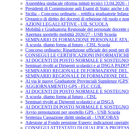
Assemblea sindacale riforma istituti tecnici 13.04.2026
Presidenti di Commissione agli Esami di Stato: anche i d
Sicilia – Concorso ordinario – rettifica graduatorie Inf
Organico di diritto dei docenti di religione (di ruolo e 
AZIONI LEGALI ATTIVE - UIL SCUOLA
Mobilità e Graduatoria Regionale del personale docente 
Apertura sportello mobilità 2026/27 - USB Scuola
SEMINARIO DI FORMAZIONE PERSONALE ATA 2
A scuola, diamo forma al futuro - CISL Scuola
Concorso ordinario: Ripartizione ufficiale dei posti per
CONSEGUI LE CERTIFICAZIONI INFORMATICHE 
AI DOCENTI DI POSTO NORMALE E SOSTEGNO - S
Seminari rivolti ai Dirigenti scolastici e ai DSGA PAD
SEMINARIO REGIONALE DI FORMAZIONE DEL P
SEMINARIO REGIONALE DI FORMAZIONE DEL 
Al via le nuove Graduatorie Provinciali Supplenze (G
AGGIORNAMENTO GPS - FLC CGIL
AI DOCENTI DI POSTO NORMALE E SOSTEGNO
A scuola, diamo forma al futuro - CISL
Seminari rivolti ai Dirigenti scolastici e ai DSGA
AI DOCENTI DI POSTO NORMALE E SOSTEGNO
Avvio prenotazioni per sportello GPS - USB Scuola
Sentenza Cassazione diritti sindacali - UNICOBAS
Adesione al Fondo pensione Espero: indicazioni operativ
CONSEGUI ATTESTATO DI QUALIFICA PROFES