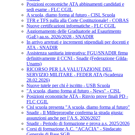
Posizioni economiche ATA abbinamenti candidati e
sedi esame - FLC CGIL
A scuola, diamo forma al futuro - CISL Scuola
TFR e TFS palla alla Corte Costituzionale! - COBAS
Nuove certificazioni informatiche - FLC CGIL
Aggiornamento delle Graduatorie ad Esaurimento
(GaE) aa.ss. 2026/2028 - SNADIR
In arrivo arretrati e incrementi stipendiali per docenti e
ATA - SNADIR
Assistenza sanitaria integrativa: FGU/SNADIR firma
definitivamente il CCNI - Snadir (Federazione Gilda-
Unams)
RICORSO PER LA VALUTAZIONE DEL
SERVIZIO MILITARE - FEDER ATA (Scadenza
28.02.2026)
Nuove tutele per chi è iscritto - USB Scuola
"A scuola, diamo forma al futuro - News" - CISL
Posizioni economiche ATA - Rinvio prove finali PD -
FLC CGIL
Cisl scuola presenta "A scuola, diamo forma al futuro"
Snadir - Il Milleproroghe conferma la strada giusta:
assunzioni anche per l’A.S. 2026/2027
Snadir - Periodo di formazione e prova a.s. 2025/2026
Corsi di formazione A.C. "ACACIA" - Sindacato
Generale di Base SGB