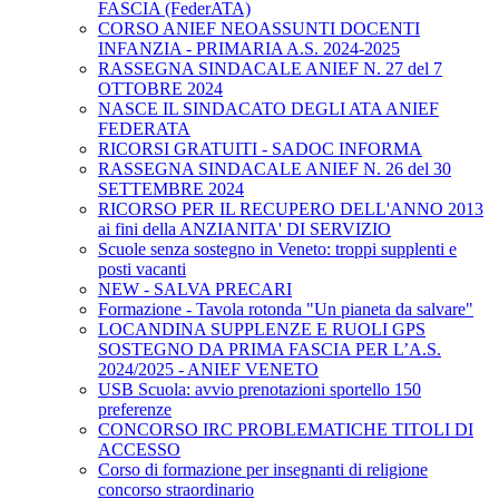
FASCIA (FederATA)
CORSO ANIEF NEOASSUNTI DOCENTI
INFANZIA - PRIMARIA A.S. 2024-2025
RASSEGNA SINDACALE ANIEF N. 27 del 7
OTTOBRE 2024
NASCE IL SINDACATO DEGLI ATA ANIEF
FEDERATA
RICORSI GRATUITI - SADOC INFORMA
RASSEGNA SINDACALE ANIEF N. 26 del 30
SETTEMBRE 2024
RICORSO PER IL RECUPERO DELL'ANNO 2013
ai fini della ANZIANITA' DI SERVIZIO
Scuole senza sostegno in Veneto: troppi supplenti e
posti vacanti
NEW - SALVA PRECARI
Formazione - Tavola rotonda "Un pianeta da salvare"
LOCANDINA SUPPLENZE E RUOLI GPS
SOSTEGNO DA PRIMA FASCIA PER L’A.S.
2024/2025 - ANIEF VENETO
USB Scuola: avvio prenotazioni sportello 150
preferenze
CONCORSO IRC PROBLEMATICHE TITOLI DI
ACCESSO
Corso di formazione per insegnanti di religione
concorso straordinario