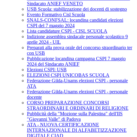
Sindacato ANIEF VENETO
USB Scuola: stabilizzazione dei docenti di sostegno
Evento Formativo Cisl Scuola
SNALS-CONFSAL: locandina candidati elezioni
CSPI del 7 maggio 2024
Lista candidature CSPI - CISL SCUOLA
Indizione assemblea sindacale personale scolastico 9
aprile 2024 - UIL
Preparati alla prova orale del concorso straordinario ter
con USB
Pubblicazione locandina campagna CSPI 7 maggio
2024 del Sindacato ANIEF
Elezioni CSPI: USB
ELEZIONI CSPI UNICOBAS SCUOLA
Federazione Gilda-Unams elezioni CSPI - personale
ATA
Federazione Gilda-Unams elezioni CSPI - personale
docente
CORSO PREPARAZIONE CONCORSI
STRAORDINARI E ORDINARI DI RELIGIONE
Pubblicità della "Mozione sulla Palestina" dell'IIS
"Giovanni Valle" di Padova
ATA - NUOVA CERTIFICAZIONE
INTERNAZIONALE DI ALFABETIZZAZIONE
DIGITALE CIAD