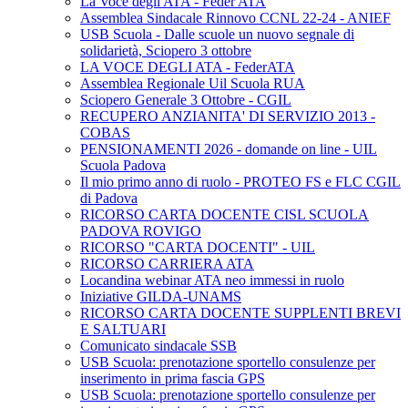
La Voce degli ATA - Feder ATA
Assemblea Sindacale Rinnovo CCNL 22-24 - ANIEF
USB Scuola - Dalle scuole un nuovo segnale di
solidarietà, Sciopero 3 ottobre
LA VOCE DEGLI ATA - FederATA
Assemblea Regionale Uil Scuola RUA
Sciopero Generale 3 Ottobre - CGIL
RECUPERO ANZIANITA' DI SERVIZIO 2013 -
COBAS
PENSIONAMENTI 2026 - domande on line - UIL
Scuola Padova
Il mio primo anno di ruolo - PROTEO FS e FLC CGIL
di Padova
RICORSO CARTA DOCENTE CISL SCUOLA
PADOVA ROVIGO
RICORSO "CARTA DOCENTI" - UIL
RICORSO CARRIERA ATA
Locandina webinar ATA neo immessi in ruolo
Iniziative GILDA-UNAMS
RICORSO CARTA DOCENTE SUPPLENTI BREVI
E SALTUARI
Comunicato sindacale SSB
USB Scuola: prenotazione sportello consulenze per
inserimento in prima fascia GPS
USB Scuola: prenotazione sportello consulenze per