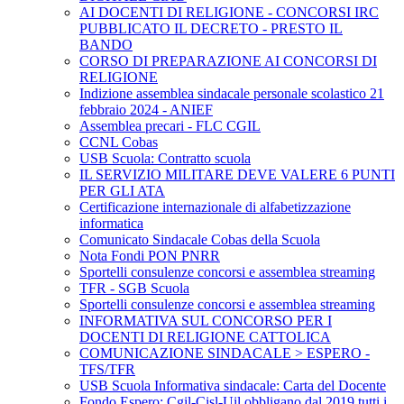
AI DOCENTI DI RELIGIONE - CONCORSI IRC
PUBBLICATO IL DECRETO - PRESTO IL
BANDO
CORSO DI PREPARAZIONE AI CONCORSI DI
RELIGIONE
Indizione assemblea sindacale personale scolastico 21
febbraio 2024 - ANIEF
Assemblea precari - FLC CGIL
CCNL Cobas
USB Scuola: Contratto scuola
IL SERVIZIO MILITARE DEVE VALERE 6 PUNTI
PER GLI ATA
Certificazione internazionale di alfabetizzazione
informatica
Comunicato Sindacale Cobas della Scuola
Nota Fondi PON PNRR
Sportelli consulenze concorsi e assemblea streaming
TFR - SGB Scuola
Sportelli consulenze concorsi e assemblea streaming
INFORMATIVA SUL CONCORSO PER I
DOCENTI DI RELIGIONE CATTOLICA
COMUNICAZIONE SINDACALE > ESPERO -
TFS/TFR
USB Scuola Informativa sindacale: Carta del Docente
Fondo Espero: Cgil-Cisl-Uil obbligano dal 2019 tutti i