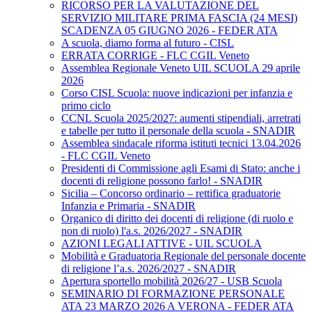
RICORSO PER LA VALUTAZIONE DEL
SERVIZIO MILITARE PRIMA FASCIA (24 MESI)
SCADENZA 05 GIUGNO 2026 - FEDER ATA
A scuola, diamo forma al futuro - CISL
ERRATA CORRIGE - FLC CGIL Veneto
Assemblea Regionale Veneto UIL SCUOLA 29 aprile
2026
Corso CISL Scuola: nuove indicazioni per infanzia e
primo ciclo
CCNL Scuola 2025/2027: aumenti stipendiali, arretrati
e tabelle per tutto il personale della scuola - SNADIR
Assemblea sindacale riforma istituti tecnici 13.04.2026
- FLC CGIL Veneto
Presidenti di Commissione agli Esami di Stato: anche i
docenti di religione possono farlo! - SNADIR
Sicilia – Concorso ordinario – rettifica graduatorie
Infanzia e Primaria - SNADIR
Organico di diritto dei docenti di religione (di ruolo e
non di ruolo) l'a.s. 2026/2027 - SNADIR
AZIONI LEGALI ATTIVE - UIL SCUOLA
Mobilità e Graduatoria Regionale del personale docente
di religione l’a.s. 2026/2027 - SNADIR
Apertura sportello mobilità 2026/27 - USB Scuola
SEMINARIO DI FORMAZIONE PERSONALE
ATA 23 MARZO 2026 A VERONA - FEDER ATA