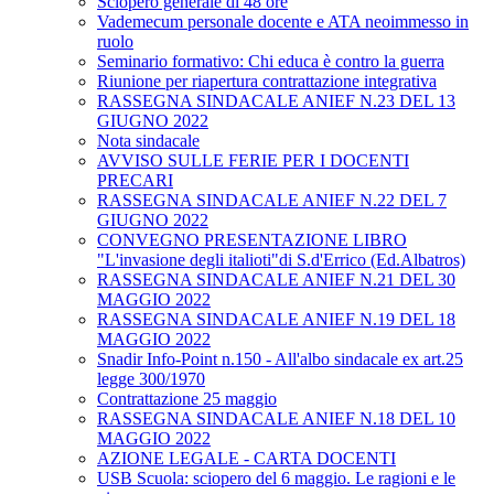
Sciopero generale di 48 ore
Vademecum personale docente e ATA neoimmesso in
ruolo
Seminario formativo: Chi educa è contro la guerra
Riunione per riapertura contrattazione integrativa
RASSEGNA SINDACALE ANIEF N.23 DEL 13
GIUGNO 2022
Nota sindacale
AVVISO SULLE FERIE PER I DOCENTI
PRECARI
RASSEGNA SINDACALE ANIEF N.22 DEL 7
GIUGNO 2022
CONVEGNO PRESENTAZIONE LIBRO
"L'invasione degli italioti"di S.d'Errico (Ed.Albatros)
RASSEGNA SINDACALE ANIEF N.21 DEL 30
MAGGIO 2022
RASSEGNA SINDACALE ANIEF N.19 DEL 18
MAGGIO 2022
Snadir Info-Point n.150 - All'albo sindacale ex art.25
legge 300/1970
Contrattazione 25 maggio
RASSEGNA SINDACALE ANIEF N.18 DEL 10
MAGGIO 2022
AZIONE LEGALE - CARTA DOCENTI
USB Scuola: sciopero del 6 maggio. Le ragioni e le