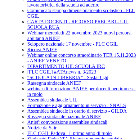
lavoratori/trici della scuola ad aderire
Comunicato stampa dimensionamento scolastico - FLC
CGIL
CARTA DOCENTI - RICORSO PRECARI - UIL
SCUOLA RUA
Webinar mercoledì 22 novembre 2023 nuovi percorsi
abilitanti ANIEF
Sciopero nazionale 17 novembre - FLC CGIL
Ricorsi ANIEF
Webinar online concorso straordinario TER 15.11.2023
- ANIEF VENETO
DIPARTIMENTO UIL SCUOLA IRC
[FLC CGIL] #ATAnews n. 3/2023
“SCUOLA IN LIBRERIA” - Sasfal Cgil
Rassegna sindacale ANIEF
webinar di formazione ANIEF per docenti neo immessi
in ruolo
Assemblea sindacale UIL
Formazione e aggiornamento in servizio - SNALS
Assemblea sindacale in orario di servizio - GILDA
Rassegna sindacale nazionale ANIEF
Anief: convocazione assemblee sindacali
Notizie da Sair
FLC CGIL Padova - il primo anno di ruolo
Sindacato FederATA Ricorso punteggio servizio