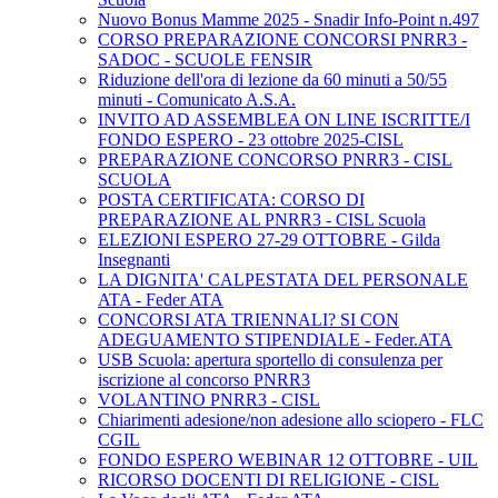
Nuovo Bonus Mamme 2025 - Snadir Info-Point n.497
CORSO PREPARAZIONE CONCORSI PNRR3 -
SADOC - SCUOLE FENSIR
Riduzione dell'ora di lezione da 60 minuti a 50/55
minuti - Comunicato A.S.A.
INVITO AD ASSEMBLEA ON LINE ISCRITTE/I
FONDO ESPERO - 23 ottobre 2025-CISL
PREPARAZIONE CONCORSO PNRR3 - CISL
SCUOLA
POSTA CERTIFICATA: CORSO DI
PREPARAZIONE AL PNRR3 - CISL Scuola
ELEZIONI ESPERO 27-29 OTTOBRE - Gilda
Insegnanti
LA DIGNITA' CALPESTATA DEL PERSONALE
ATA - Feder ATA
CONCORSI ATA TRIENNALI? SI CON
ADEGUAMENTO STIPENDIALE - Feder.ATA
USB Scuola: apertura sportello di consulenza per
iscrizione al concorso PNRR3
VOLANTINO PNRR3 - CISL
Chiarimenti adesione/non adesione allo sciopero - FLC
CGIL
FONDO ESPERO WEBINAR 12 OTTOBRE - UIL
RICORSO DOCENTI DI RELIGIONE - CISL