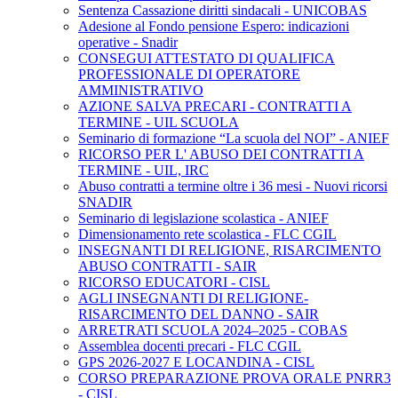
Sentenza Cassazione diritti sindacali - UNICOBAS
Adesione al Fondo pensione Espero: indicazioni
operative - Snadir
CONSEGUI ATTESTATO DI QUALIFICA
PROFESSIONALE DI OPERATORE
AMMINISTRATIVO
AZIONE SALVA PRECARI - CONTRATTI A
TERMINE - UIL SCUOLA
Seminario di formazione “La scuola del NOI” - ANIEF
RICORSO PER L' ABUSO DEI CONTRATTI A
TERMINE - UIL, IRC
Abuso contratti a termine oltre i 36 mesi - Nuovi ricorsi
SNADIR
Seminario di legislazione scolastica - ANIEF
Dimensionamento rete scolastica - FLC CGIL
INSEGNANTI DI RELIGIONE, RISARCIMENTO
ABUSO CONTRATTI - SAIR
RICORSO EDUCATORI - CISL
AGLI INSEGNANTI DI RELIGIONE-
RISARCIMENTO DEL DANNO - SAIR
ARRETRATI SCUOLA 2024–2025 - COBAS
Assemblea docenti precari - FLC CGIL
GPS 2026-2027 E LOCANDINA - CISL
CORSO PREPARAZIONE PROVA ORALE PNRR3
- CISL