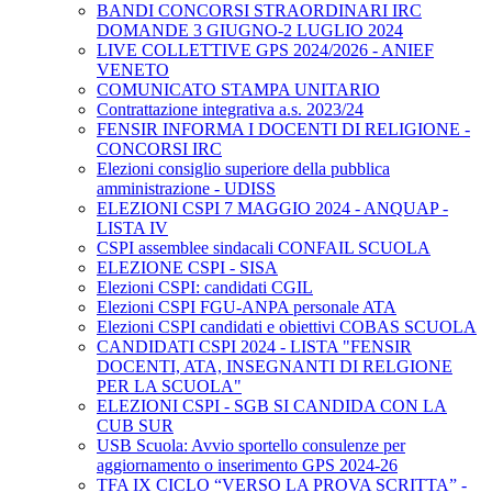
BANDI CONCORSI STRAORDINARI IRC
DOMANDE 3 GIUGNO-2 LUGLIO 2024
LIVE COLLETTIVE GPS 2024/2026 - ANIEF
VENETO
COMUNICATO STAMPA UNITARIO
Contrattazione integrativa a.s. 2023/24
FENSIR INFORMA I DOCENTI DI RELIGIONE -
CONCORSI IRC
Elezioni consiglio superiore della pubblica
amministrazione - UDISS
ELEZIONI CSPI 7 MAGGIO 2024 - ANQUAP -
LISTA IV
CSPI assemblee sindacali CONFAIL SCUOLA
ELEZIONE CSPI - SISA
Elezioni CSPI: candidati CGIL
Elezioni CSPI FGU-ANPA personale ATA
Elezioni CSPI candidati e obiettivi COBAS SCUOLA
CANDIDATI CSPI 2024 - LISTA "FENSIR
DOCENTI, ATA, INSEGNANTI DI RELGIONE
PER LA SCUOLA"
ELEZIONI CSPI - SGB SI CANDIDA CON LA
CUB SUR
USB Scuola: Avvio sportello consulenze per
aggiornamento o inserimento GPS 2024-26
TFA IX CICLO “VERSO LA PROVA SCRITTA” -