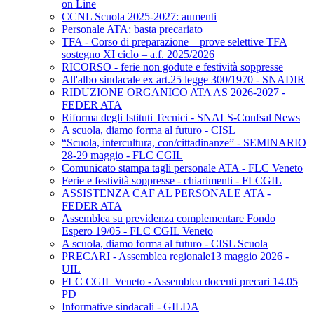
on Line
CCNL Scuola 2025-2027: aumenti
Personale ATA: basta precariato
TFA - Corso di preparazione – prove selettive TFA
sostegno XI ciclo – a.f. 2025/2026
RICORSO - ferie non godute e festività soppresse
All'albo sindacale ex art.25 legge 300/1970 - SNADIR
RIDUZIONE ORGANICO ATA AS 2026-2027 -
FEDER ATA
Riforma degli Istituti Tecnici - SNALS-Confsal News
A scuola, diamo forma al futuro - CISL
“Scuola, intercultura, con/cittadinanze” - SEMINARIO
28-29 maggio - FLC CGIL
Comunicato stampa tagli personale ATA - FLC Veneto
Ferie e festività soppresse - chiarimenti - FLCGIL
ASSISTENZA CAF AL PERSONALE ATA -
FEDER ATA
Assemblea su previdenza complementare Fondo
Espero 19/05 - FLC CGIL Veneto
A scuola, diamo forma al futuro - CISL Scuola
PRECARI - Assemblea regionale13 maggio 2026 -
UIL
FLC CGIL Veneto - Assemblea docenti precari 14.05
PD
Informative sindacali - GILDA