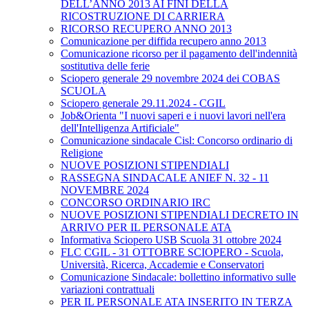
DELL’ANNO 2013 AI FINI DELLA
RICOSTRUZIONE DI CARRIERA
RICORSO RECUPERO ANNO 2013
Comunicazione per diffida recupero anno 2013
Comunicazione ricorso per il pagamento dell'indennità
sostitutiva delle ferie
Sciopero generale 29 novembre 2024 dei COBAS
SCUOLA
Sciopero generale 29.11.2024 - CGIL
Job&Orienta "I nuovi saperi e i nuovi lavori nell'era
dell'Intelligenza Artificiale"
Comunicazione sindacale Cisl: Concorso ordinario di
Religione
NUOVE POSIZIONI STIPENDIALI
RASSEGNA SINDACALE ANIEF N. 32 - 11
NOVEMBRE 2024
CONCORSO ORDINARIO IRC
NUOVE POSIZIONI STIPENDIALI DECRETO IN
ARRIVO PER IL PERSONALE ATA
Informativa Sciopero USB Scuola 31 ottobre 2024
FLC CGIL - 31 OTTOBRE SCIOPERO - Scuola,
Università, Ricerca, Accademie e Conservatori
Comunicazione Sindacale: bollettino informativo sulle
variazioni contrattuali
PER IL PERSONALE ATA INSERITO IN TERZA