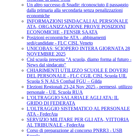
Un altro successo di Snadir: riconosciuto il passaggio
dalla primaria alla secondaria senza penalizzazioni
economiche
INFORMAZIONI SINDACALI AL PERSONALE
ATA, ORGANIZZAZIONE PROVE POSIZIONI
ECONOMICHE - FENSIR SAATA
Posizioni economiche ATA - abbinamenti
sedi/candidate - FLC CISL Veneto
UNICOBAS: SCIOPERO INTERA GIORNATA 28
NOVEMBRE 2025
Cisl scuola presenta "A scuola, diamo forma al futuro -
News dal sindacato"
CHIARIMENTI UTILIZZO SCUOLE E DOVERI
DEL PERSONALE - FLC CGIL CISL Scuola UIL
Scuola S N ALS Confsal FGU – Gilda
Elezioni Regionali 23-24 Nov 2025 - permessi, utilizzo
personale - UIL Scuola RUA
L’OLTRAGGIO SALARIALE AGLI ATA: IL
GRIDO DI FEDERATA
L'OLTRAGGIO SISTEMATICO AL PERSONALE
ATA - FederAta
SERVIZIO MILITARE PER GLI ATA, VITTORIA
AL TRIBUNALE - FederAta
Corso di preparazione al concorso PNRR3 - USB
Scuola