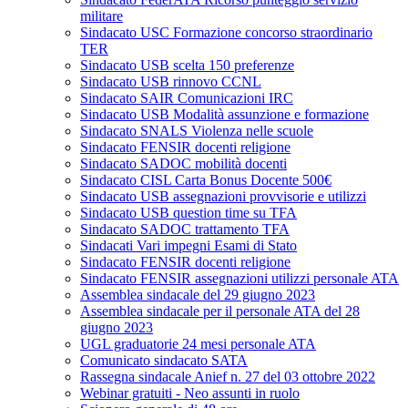
militare
Sindacato USC Formazione concorso straordinario
TER
Sindacato USB scelta 150 preferenze
Sindacato USB rinnovo CCNL
Sindacato SAIR Comunicazioni IRC
Sindacato USB Modalità assunzione e formazione
Sindacato SNALS Violenza nelle scuole
Sindacato FENSIR docenti religione
Sindacato SADOC mobilità docenti
Sindacato CISL Carta Bonus Docente 500€
Sindacato USB assegnazioni provvisorie e utilizzi
Sindacato USB question time su TFA
Sindacato SADOC trattamento TFA
Sindacati Vari impegni Esami di Stato
Sindacato FENSIR docenti religione
Sindacato FENSIR assegnazioni utilizzi personale ATA
Assemblea sindacale del 29 giugno 2023
Assemblea sindacale per il personale ATA del 28
giugno 2023
UGL graduatorie 24 mesi personale ATA
Comunicato sindacato SATA
Rassegna sindacale Anief n. 27 del 03 ottobre 2022
Webinar gratuiti - Neo assunti in ruolo