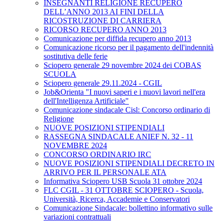
INSEGNANTI RELIGIONE RECUPERO
DELL’ANNO 2013 AI FINI DELLA
RICOSTRUZIONE DI CARRIERA
RICORSO RECUPERO ANNO 2013
Comunicazione per diffida recupero anno 2013
Comunicazione ricorso per il pagamento dell'indennità
sostitutiva delle ferie
Sciopero generale 29 novembre 2024 dei COBAS
SCUOLA
Sciopero generale 29.11.2024 - CGIL
Job&Orienta "I nuovi saperi e i nuovi lavori nell'era
dell'Intelligenza Artificiale"
Comunicazione sindacale Cisl: Concorso ordinario di
Religione
NUOVE POSIZIONI STIPENDIALI
RASSEGNA SINDACALE ANIEF N. 32 - 11
NOVEMBRE 2024
CONCORSO ORDINARIO IRC
NUOVE POSIZIONI STIPENDIALI DECRETO IN
ARRIVO PER IL PERSONALE ATA
Informativa Sciopero USB Scuola 31 ottobre 2024
FLC CGIL - 31 OTTOBRE SCIOPERO - Scuola,
Università, Ricerca, Accademie e Conservatori
Comunicazione Sindacale: bollettino informativo sulle
variazioni contrattuali