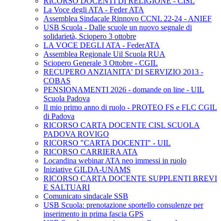
RICORSO DOCENTI DI RELIGIONE - CISL
La Voce degli ATA - Feder ATA
Assemblea Sindacale Rinnovo CCNL 22-24 - ANIEF
USB Scuola - Dalle scuole un nuovo segnale di
solidarietà, Sciopero 3 ottobre
LA VOCE DEGLI ATA - FederATA
Assemblea Regionale Uil Scuola RUA
Sciopero Generale 3 Ottobre - CGIL
RECUPERO ANZIANITA' DI SERVIZIO 2013 -
COBAS
PENSIONAMENTI 2026 - domande on line - UIL
Scuola Padova
Il mio primo anno di ruolo - PROTEO FS e FLC CGIL
di Padova
RICORSO CARTA DOCENTE CISL SCUOLA
PADOVA ROVIGO
RICORSO "CARTA DOCENTI" - UIL
RICORSO CARRIERA ATA
Locandina webinar ATA neo immessi in ruolo
Iniziative GILDA-UNAMS
RICORSO CARTA DOCENTE SUPPLENTI BREVI
E SALTUARI
Comunicato sindacale SSB
USB Scuola: prenotazione sportello consulenze per
inserimento in prima fascia GPS