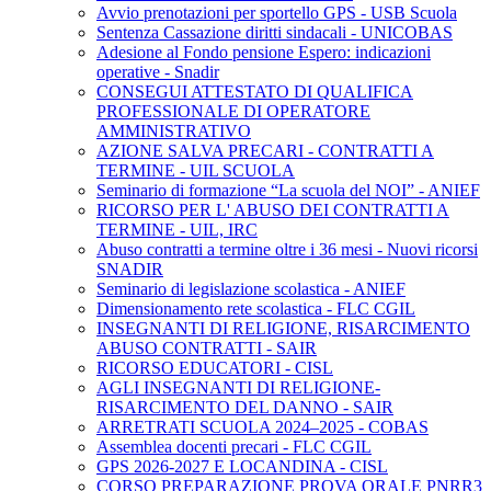
Avvio prenotazioni per sportello GPS - USB Scuola
Sentenza Cassazione diritti sindacali - UNICOBAS
Adesione al Fondo pensione Espero: indicazioni
operative - Snadir
CONSEGUI ATTESTATO DI QUALIFICA
PROFESSIONALE DI OPERATORE
AMMINISTRATIVO
AZIONE SALVA PRECARI - CONTRATTI A
TERMINE - UIL SCUOLA
Seminario di formazione “La scuola del NOI” - ANIEF
RICORSO PER L' ABUSO DEI CONTRATTI A
TERMINE - UIL, IRC
Abuso contratti a termine oltre i 36 mesi - Nuovi ricorsi
SNADIR
Seminario di legislazione scolastica - ANIEF
Dimensionamento rete scolastica - FLC CGIL
INSEGNANTI DI RELIGIONE, RISARCIMENTO
ABUSO CONTRATTI - SAIR
RICORSO EDUCATORI - CISL
AGLI INSEGNANTI DI RELIGIONE-
RISARCIMENTO DEL DANNO - SAIR
ARRETRATI SCUOLA 2024–2025 - COBAS
Assemblea docenti precari - FLC CGIL
GPS 2026-2027 E LOCANDINA - CISL
CORSO PREPARAZIONE PROVA ORALE PNRR3