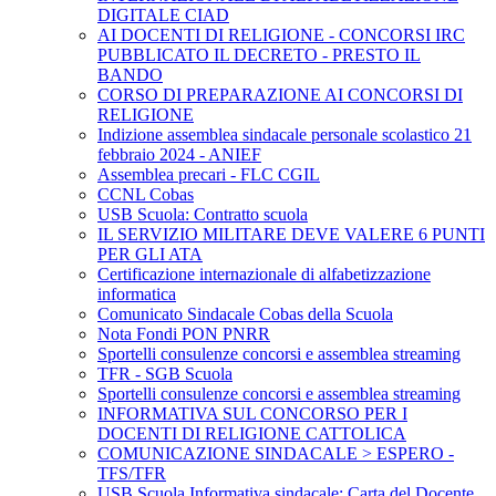
DIGITALE CIAD
AI DOCENTI DI RELIGIONE - CONCORSI IRC
PUBBLICATO IL DECRETO - PRESTO IL
BANDO
CORSO DI PREPARAZIONE AI CONCORSI DI
RELIGIONE
Indizione assemblea sindacale personale scolastico 21
febbraio 2024 - ANIEF
Assemblea precari - FLC CGIL
CCNL Cobas
USB Scuola: Contratto scuola
IL SERVIZIO MILITARE DEVE VALERE 6 PUNTI
PER GLI ATA
Certificazione internazionale di alfabetizzazione
informatica
Comunicato Sindacale Cobas della Scuola
Nota Fondi PON PNRR
Sportelli consulenze concorsi e assemblea streaming
TFR - SGB Scuola
Sportelli consulenze concorsi e assemblea streaming
INFORMATIVA SUL CONCORSO PER I
DOCENTI DI RELIGIONE CATTOLICA
COMUNICAZIONE SINDACALE > ESPERO -
TFS/TFR
USB Scuola Informativa sindacale: Carta del Docente