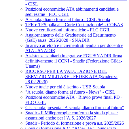
- CISL
Posizioni economiche ATA abbinamenti candidati e
sedi esame - FLC CGIL
A scuola, diamo forma al futuro - CISL Scuola
TFR e TFS palla alla Corte Costituzionale! - COBAS
Nuove certificazioni informatiche - FLC CGIL
Aggiornamento delle Graduatorie ad Esaurimento
(GaE) aa.ss. 2026/2028 - SNADIR
In arrivo arretrati e incrementi stipendiali per docenti e
ATA - SNADIR
Assistenza sanitaria integrativa: FGU/SNADIR firma
definitivamente il CCNI - Snadir (Federazione Gilda-
Unams)
RICORSO PER LA VALUTAZIONE DEL
SERVIZIO MILITARE - FEDER ATA (Scadenza
28.02.2026)
Nuove tutele per chi è iscritto - USB Scuola
"A scuola, diamo forma al futuro - News" - CISL
Posizioni economiche ATA - Rinvio prove finali PD -
FLC CGIL
Cisl scuola presenta "A scuola, diamo forma al futuro"
Snadir - Il Milleproroghe conferma la strada giusta:
assunzioni anche per l’A.S. 2026/2027
Snadir - Periodo di formazione e prova a.s. 2025/2026
Corsi di formazione A.C. "ACACIA" - Sindacato