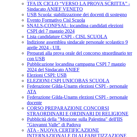
TFA IX CICLO “VERSO LA PROVA SCRITTA” -
Sindacato ANIEF VENETO
USB Scuola: stabilizzazione dei docenti di sostegno
Evento Formativo Cisl Scuola
SNALS-CONFSAL: locandina candidati elezioni
CSPI del 7 maggio 2024
Lista candidature CSPI - CISL SCUOLA
Indizione assemblea sindacale personale scolastico 9
aprile 2024 - UIL
Preparati alla prova orale del concorso straordinario ter
con USB
Pubblicazione locandina campagna CSPI 7 maggio
2024 del Sindacato ANIEF
Elezioni CSPI: USB
ELEZIONI CSPI UNICOBAS SCUOLA
Federazione Gilda-Unams elezioni CSPI - personale
ATA
Federazione Gilda-Unams elezioni CSPI - personale
docente
CORSO PREPARAZIONE CONCORSI
STRAORDINARI E ORDINARI DI RELIGIONE
Pubblicità della "Mozione sulla Palestina" dell'IIS
"Giovanni Valle" di Padova
ATA - NUOVA CERTIFICAZIONE
INTERNAZIONALE DI ALFABETIZZAZIONE