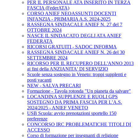
PER IL PERSONALE ATA INSERITO IN TERZA
FASCIA (FederATA)
CORSO ANIEF NEOASSUNTI DOCENTI
INFANZIA - PRIMARIA A.S. 2024-2025
RASSEGNA SINDACALE ANIEF N. 27 del 7
OTTOBRE 2024
NASCE IL SINDACATO DEGLI ATA ANIEF
FEDERATA
RICORSI GRATUITI - SADOC INFORMA
RASSEGNA SINDACALE ANIEF N. 26 del 30
SETTEMBRE 2024
RICORSO PER IL RECUPERO DELL'ANNO 2013
ai fini della ANZIANITA' DI SERVIZIO
Scuole senza sostegno in Veneto: troppi supplenti e
posti vacanti
NEW - SALVA PRECARI
Formazione - Tavola rotonda "Un pianeta da salvare"
LOCANDINA SUPPLENZE E RUOLI GPS
SOSTEGNO DA PRIMA FASCIA PER L’A.S.
2024/2025 - ANIEF VENETO
USB Scuola: avvio prenotazioni sportello 150
preferenze
CONCORSO IRC PROBLEMATICHE TITOLI DI
ACCESSO
Corso di formazione per insegnanti di religione