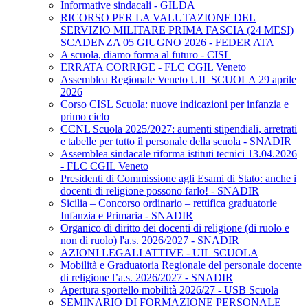
Informative sindacali - GILDA
RICORSO PER LA VALUTAZIONE DEL
SERVIZIO MILITARE PRIMA FASCIA (24 MESI)
SCADENZA 05 GIUGNO 2026 - FEDER ATA
A scuola, diamo forma al futuro - CISL
ERRATA CORRIGE - FLC CGIL Veneto
Assemblea Regionale Veneto UIL SCUOLA 29 aprile
2026
Corso CISL Scuola: nuove indicazioni per infanzia e
primo ciclo
CCNL Scuola 2025/2027: aumenti stipendiali, arretrati
e tabelle per tutto il personale della scuola - SNADIR
Assemblea sindacale riforma istituti tecnici 13.04.2026
- FLC CGIL Veneto
Presidenti di Commissione agli Esami di Stato: anche i
docenti di religione possono farlo! - SNADIR
Sicilia – Concorso ordinario – rettifica graduatorie
Infanzia e Primaria - SNADIR
Organico di diritto dei docenti di religione (di ruolo e
non di ruolo) l'a.s. 2026/2027 - SNADIR
AZIONI LEGALI ATTIVE - UIL SCUOLA
Mobilità e Graduatoria Regionale del personale docente
di religione l’a.s. 2026/2027 - SNADIR
Apertura sportello mobilità 2026/27 - USB Scuola
SEMINARIO DI FORMAZIONE PERSONALE