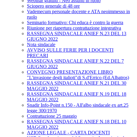
Webinar gratuiti - Neo assunti in ruolo
Sciopero generale di 48 ore
Vademecum personale docente e ATA neoimmesso in
ruolo
Seminario formativo: Chi educa è contro la guerra
Riunione per riapertura contrattazione integrativa
RASSEGNA SINDACALE ANIEF N.23 DEL 13
GIUGNO 2022
Nota sindacale
AVVISO SULLE FERIE PER I DOCENTI
PRECARI
RASSEGNA SINDACALE ANIEF N.22 DEL 7
GIUGNO 2022
CONVEGNO PRESENTAZIONE LIBRO
"L'invasione degli italioti"di S.d'Errico (Ed.Albatros)
RASSEGNA SINDACALE ANIEF N.21 DEL 30
MAGGIO 2022
RASSEGNA SINDACALE ANIEF N.19 DEL 18
MAGGIO 2022
Snadir Info-Point n.150 - All'albo sindacale ex art.25
legge 300/1970
Contrattazione 25 maggio
RASSEGNA SINDACALE ANIEF N.18 DEL 10
MAGGIO 2022
AZIONE LEGALE - CARTA DOCENTI