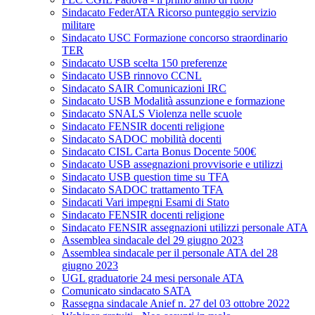
Sindacato FederATA Ricorso punteggio servizio
militare
Sindacato USC Formazione concorso straordinario
TER
Sindacato USB scelta 150 preferenze
Sindacato USB rinnovo CCNL
Sindacato SAIR Comunicazioni IRC
Sindacato USB Modalità assunzione e formazione
Sindacato SNALS Violenza nelle scuole
Sindacato FENSIR docenti religione
Sindacato SADOC mobilità docenti
Sindacato CISL Carta Bonus Docente 500€
Sindacato USB assegnazioni provvisorie e utilizzi
Sindacato USB question time su TFA
Sindacato SADOC trattamento TFA
Sindacati Vari impegni Esami di Stato
Sindacato FENSIR docenti religione
Sindacato FENSIR assegnazioni utilizzi personale ATA
Assemblea sindacale del 29 giugno 2023
Assemblea sindacale per il personale ATA del 28
giugno 2023
UGL graduatorie 24 mesi personale ATA
Comunicato sindacato SATA
Rassegna sindacale Anief n. 27 del 03 ottobre 2022