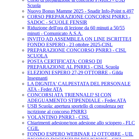
Scuola
Nuovo Bonus Mamme 2025 - Snadir Info-Point n.497
CORSO PREPARAZIONE CONCORSI PNRR3 -
SADOC - SCUOLE FENSIR
Riduzione dell'ora di lezione da 60 minuti a 50/55
minuti - Comunicato A.S.A.
INVITO AD ASSEMBLEA ON LINE ISCRITTE/I
FONDO ESPERO - 23 ottobre 2025-CISL
PREPARAZIONE CONCORSO PNRR3 - CISL
SCUOLA
POSTA CERTIFICATA: CORSO DI
PREPARAZIONE AL PNRR3 - CISL Scuola
ELEZIONI ESPERO 27-29 OTTOBRE - Gilda
Insegnanti
LA DIGNITA' CALPESTATA DEL PERSONALE
ATA - Feder ATA
CONCORSI ATA TRIENNALI? SI CON
ADEGUAMENTO STIPENDIALE - Feder.ATA
USB Scuola: apertura sportello di consulenza per
iscrizione al concorso PNRR3
VOLANTINO PNRR3 - CISL
Chiarimenti adesione/non adesione allo sciopero - FLC
CGIL
FONDO ESPERO WEBINAR 12 OTTOBRE - UIL