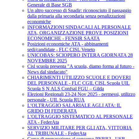
Generale di Base SGB
Un altro successo di Snadir: riconosciuto il passaggio
dalla primaria alla secondaria senza penalizzazioni
economiche
INFORMAZIONI SINDACALI AL PERSONALE
ATA, ORGANIZZAZIONE PROVE POSIZIONI
ECONOMICHE - FENSIR SAATA
Posizioni economiche ATA - abbinamenti
sedi/candidate - FLC CISL Veneto
UNICOBAS: SCIOPERO INTERA GIORNATA 28
NOVEMBRE 2025
Cisl scuola presenta "A scuola, diamo forma al futuro -
News dal sindacato"
CHIARIMENTI UTILIZZO SCUOLE E DOVERI
DEL PERSONALE - FLC CGIL CISL Scuola UIL
Scuola S N ALS Confsal FGU – Gilda
Elezioni Regionali 23-24 Nov 2025 - permessi, utilizzo
personale - UIL Scuola RUA
L’OLTRAGGIO SALARIALE AGLI ATA: IL
GRIDO DI FEDERATA
L'OLTRAGGIO SISTEMATICO AL PERSONALE
ATA - FederAta
SERVIZIO MILITARE PER GLI ATA, VITTORIA
AL TRIBUNALE - FederAta
Corso di preparazione al concorso PNRR3 - USB