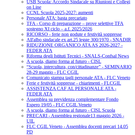
USB Scuola: Accordo Sindacale su Riunioni e Collegi
on Line
CCNL Scuola 2025-2027: aumenti
Personale ATA: basta precariato
TFA - Corso di preparazione – prove selettive TFA
sostegno XI ciclo – a.f. 2025/2026
RICORSO - ferie non godute e festività soppresse
All'albo sindacale ex art.25 legge 300/1970 - SNADIR
RIDUZIONE ORGANICO ATA AS 2026-2027 -
FEDER ATA
Riforma degli Istituti Tecnici - SNALS-Confsal News
A scuola, diamo forma al futuro - CISL
“Scuola, intercultura, con/cittadinanze” - SEMINARIO
28-29 maggio - FLC CGIL
Comunicato stampa tagli personale ATA - FLC Veneto
Ferie e festività soppresse - chiarimenti - FLCGIL
ASSISTENZA CAF AL PERSONALE ATA -
FEDER ATA
Assemblea su previdenza complementare Fondo
Espero 19/05 - FLC CGIL Veneto
A scuola, diamo forma al futuro - CISL Scuola
PRECARI - Assemblea regionale13 maggio 2026 -
UIL
FLC CGIL Veneto - Assemblea docenti precari 14.05
PD