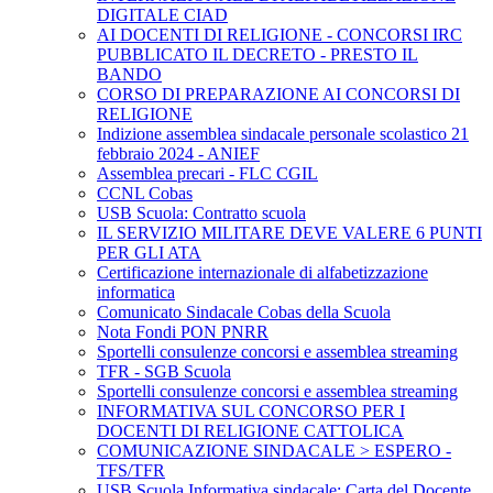
DIGITALE CIAD
AI DOCENTI DI RELIGIONE - CONCORSI IRC
PUBBLICATO IL DECRETO - PRESTO IL
BANDO
CORSO DI PREPARAZIONE AI CONCORSI DI
RELIGIONE
Indizione assemblea sindacale personale scolastico 21
febbraio 2024 - ANIEF
Assemblea precari - FLC CGIL
CCNL Cobas
USB Scuola: Contratto scuola
IL SERVIZIO MILITARE DEVE VALERE 6 PUNTI
PER GLI ATA
Certificazione internazionale di alfabetizzazione
informatica
Comunicato Sindacale Cobas della Scuola
Nota Fondi PON PNRR
Sportelli consulenze concorsi e assemblea streaming
TFR - SGB Scuola
Sportelli consulenze concorsi e assemblea streaming
INFORMATIVA SUL CONCORSO PER I
DOCENTI DI RELIGIONE CATTOLICA
COMUNICAZIONE SINDACALE > ESPERO -
TFS/TFR
USB Scuola Informativa sindacale: Carta del Docente