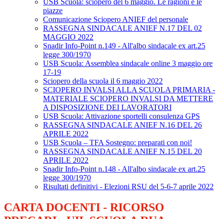
USB Scuola: sciopero del 6 maggio. Le ragioni e le
piazze
Comunicazione Sciopero ANIEF del personale
RASSEGNA SINDACALE ANIEF N.17 DEL 02
MAGGIO 2022
Snadir Info-Point n.149 - All'albo sindacale ex art.25
legge 300/1970
USB Scuola: Assemblea sindacale online 3 maggio ore
17-19
Sciopero della scuola il 6 maggio 2022
SCIOPERO INVALSI ALLA SCUOLA PRIMARIA -
MATERIALE SCIOPERO INVALSI DA METTERE
A DISPOSIZIONE DEI LAVORATORI
USB Scuola: Attivazione sportelli consulenza GPS
RASSEGNA SINDACALE ANIEF N.16 DEL 26
APRILE 2022
USB Scuola – TFA Sostegno: preparati con noi!
RASSEGNA SINDACALE ANIEF N.15 DEL 20
APRILE 2022
Snadir Info-Point n.148 - All'albo sindacale ex art.25
legge 300/1970
Risultati definitivi - Elezioni RSU del 5-6-7 aprile 2022
CARTA DOCENTI - RICORSO