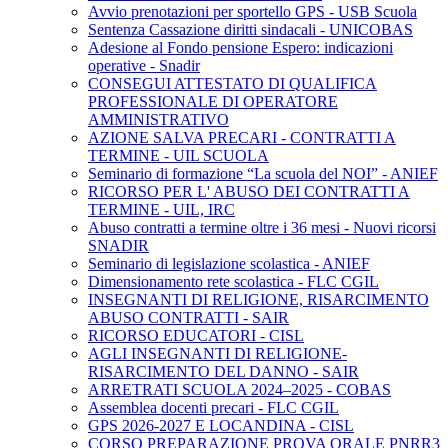
Avvio prenotazioni per sportello GPS - USB Scuola
Sentenza Cassazione diritti sindacali - UNICOBAS
Adesione al Fondo pensione Espero: indicazioni
operative - Snadir
CONSEGUI ATTESTATO DI QUALIFICA
PROFESSIONALE DI OPERATORE
AMMINISTRATIVO
AZIONE SALVA PRECARI - CONTRATTI A
TERMINE - UIL SCUOLA
Seminario di formazione “La scuola del NOI” - ANIEF
RICORSO PER L' ABUSO DEI CONTRATTI A
TERMINE - UIL, IRC
Abuso contratti a termine oltre i 36 mesi - Nuovi ricorsi
SNADIR
Seminario di legislazione scolastica - ANIEF
Dimensionamento rete scolastica - FLC CGIL
INSEGNANTI DI RELIGIONE, RISARCIMENTO
ABUSO CONTRATTI - SAIR
RICORSO EDUCATORI - CISL
AGLI INSEGNANTI DI RELIGIONE-
RISARCIMENTO DEL DANNO - SAIR
ARRETRATI SCUOLA 2024–2025 - COBAS
Assemblea docenti precari - FLC CGIL
GPS 2026-2027 E LOCANDINA - CISL
CORSO PREPARAZIONE PROVA ORALE PNRR3