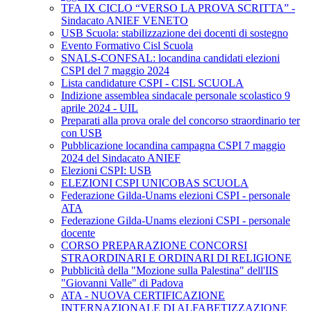
TFA IX CICLO “VERSO LA PROVA SCRITTA” -
Sindacato ANIEF VENETO
USB Scuola: stabilizzazione dei docenti di sostegno
Evento Formativo Cisl Scuola
SNALS-CONFSAL: locandina candidati elezioni
CSPI del 7 maggio 2024
Lista candidature CSPI - CISL SCUOLA
Indizione assemblea sindacale personale scolastico 9
aprile 2024 - UIL
Preparati alla prova orale del concorso straordinario ter
con USB
Pubblicazione locandina campagna CSPI 7 maggio
2024 del Sindacato ANIEF
Elezioni CSPI: USB
ELEZIONI CSPI UNICOBAS SCUOLA
Federazione Gilda-Unams elezioni CSPI - personale
ATA
Federazione Gilda-Unams elezioni CSPI - personale
docente
CORSO PREPARAZIONE CONCORSI
STRAORDINARI E ORDINARI DI RELIGIONE
Pubblicità della "Mozione sulla Palestina" dell'IIS
"Giovanni Valle" di Padova
ATA - NUOVA CERTIFICAZIONE
INTERNAZIONALE DI ALFABETIZZAZIONE