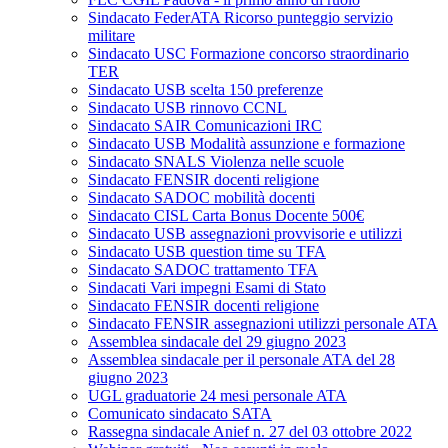
Sindacato FederATA Ricorso punteggio servizio
militare
Sindacato USC Formazione concorso straordinario
TER
Sindacato USB scelta 150 preferenze
Sindacato USB rinnovo CCNL
Sindacato SAIR Comunicazioni IRC
Sindacato USB Modalità assunzione e formazione
Sindacato SNALS Violenza nelle scuole
Sindacato FENSIR docenti religione
Sindacato SADOC mobilità docenti
Sindacato CISL Carta Bonus Docente 500€
Sindacato USB assegnazioni provvisorie e utilizzi
Sindacato USB question time su TFA
Sindacato SADOC trattamento TFA
Sindacati Vari impegni Esami di Stato
Sindacato FENSIR docenti religione
Sindacato FENSIR assegnazioni utilizzi personale ATA
Assemblea sindacale del 29 giugno 2023
Assemblea sindacale per il personale ATA del 28
giugno 2023
UGL graduatorie 24 mesi personale ATA
Comunicato sindacato SATA
Rassegna sindacale Anief n. 27 del 03 ottobre 2022