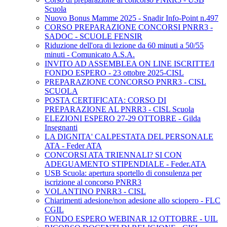
Scuola
Nuovo Bonus Mamme 2025 - Snadir Info-Point n.497
CORSO PREPARAZIONE CONCORSI PNRR3 -
SADOC - SCUOLE FENSIR
Riduzione dell'ora di lezione da 60 minuti a 50/55
minuti - Comunicato A.S.A.
INVITO AD ASSEMBLEA ON LINE ISCRITTE/I
FONDO ESPERO - 23 ottobre 2025-CISL
PREPARAZIONE CONCORSO PNRR3 - CISL
SCUOLA
POSTA CERTIFICATA: CORSO DI
PREPARAZIONE AL PNRR3 - CISL Scuola
ELEZIONI ESPERO 27-29 OTTOBRE - Gilda
Insegnanti
LA DIGNITA' CALPESTATA DEL PERSONALE
ATA - Feder ATA
CONCORSI ATA TRIENNALI? SI CON
ADEGUAMENTO STIPENDIALE - Feder.ATA
USB Scuola: apertura sportello di consulenza per
iscrizione al concorso PNRR3
VOLANTINO PNRR3 - CISL
Chiarimenti adesione/non adesione allo sciopero - FLC
CGIL
FONDO ESPERO WEBINAR 12 OTTOBRE - UIL