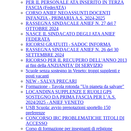
PER IL PERSONALE ATA INSERITO IN TERZA
FASCIA (FederATA)
CORSO ANIEF NEOASSUNTI DOCENTI
INFANZIA - PRIMARIA A.S. 2024-2025
RASSEGNA SINDACALE ANIEF N. 27 del 7
OTTOBRE 2024
NASCE IL SINDACATO DEGLI ATA ANIEF
FEDERATA
RICORSI GRATUITI - SADOC INFORMA
RASSEGNA SINDACALE ANIEF N. 26 del 30
SETTEMBRE 2024
RICORSO PER IL RECUPERO DELL'ANNO 2013
ai fini della ANZIANITA' DI SERVIZIO
Scuole senza sostegno in Veneto: troppi supplenti e
posti vacanti
NEW - SALVA PRECARI
Formazione - Tavola rotonda "Un pianeta da salvare"
LOCANDINA SUPPLENZE E RUOLI GPS
SOSTEGNO DA PRIMA FASCIA PER L’A.S.
2024/2025 - ANIEF VENETO
USB Scuola: avvio prenotazioni sportello 150
preferenze
CONCORSO IRC PROBLEMATICHE TITOLI DI
ACCESSO
Corso di formazione per insegnanti di religione