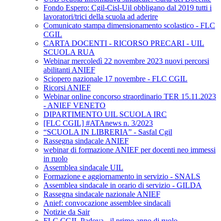
Fondo Espero: Cgil-Cisl-Uil obbligano dal 2019 tutti i
lavoratori/trici della scuola ad aderire
Comunicato stampa dimensionamento scolastico - FLC
CGIL
CARTA DOCENTI - RICORSO PRECARI - UIL
SCUOLA RUA
Webinar mercoledì 22 novembre 2023 nuovi percorsi
abilitanti ANIEF
Sciopero nazionale 17 novembre - FLC CGIL
Ricorsi ANIEF
Webinar online concorso straordinario TER 15.11.2023
- ANIEF VENETO
DIPARTIMENTO UIL SCUOLA IRC
[FLC CGIL] #ATAnews n. 3/2023
“SCUOLA IN LIBRERIA” - Sasfal Cgil
Rassegna sindacale ANIEF
webinar di formazione ANIEF per docenti neo immessi
in ruolo
Assemblea sindacale UIL
Formazione e aggiornamento in servizio - SNALS
Assemblea sindacale in orario di servizio - GILDA
Rassegna sindacale nazionale ANIEF
Anief: convocazione assemblee sindacali
Notizie da Sair
FLC CGIL Padova - il primo anno di ruolo