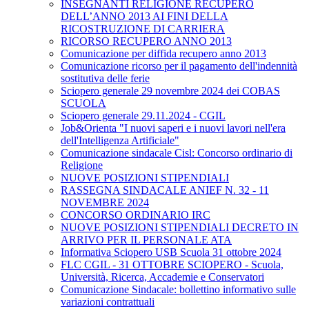
INSEGNANTI RELIGIONE RECUPERO
DELL’ANNO 2013 AI FINI DELLA
RICOSTRUZIONE DI CARRIERA
RICORSO RECUPERO ANNO 2013
Comunicazione per diffida recupero anno 2013
Comunicazione ricorso per il pagamento dell'indennità
sostitutiva delle ferie
Sciopero generale 29 novembre 2024 dei COBAS
SCUOLA
Sciopero generale 29.11.2024 - CGIL
Job&Orienta "I nuovi saperi e i nuovi lavori nell'era
dell'Intelligenza Artificiale"
Comunicazione sindacale Cisl: Concorso ordinario di
Religione
NUOVE POSIZIONI STIPENDIALI
RASSEGNA SINDACALE ANIEF N. 32 - 11
NOVEMBRE 2024
CONCORSO ORDINARIO IRC
NUOVE POSIZIONI STIPENDIALI DECRETO IN
ARRIVO PER IL PERSONALE ATA
Informativa Sciopero USB Scuola 31 ottobre 2024
FLC CGIL - 31 OTTOBRE SCIOPERO - Scuola,
Università, Ricerca, Accademie e Conservatori
Comunicazione Sindacale: bollettino informativo sulle
variazioni contrattuali