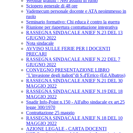
Webinar gratuiti - Neo assunti in ruolo
Sciopero generale di 48 ore
Vademecum personale docente e ATA neoimmesso in
ruolo
Seminario formativo: Chi educa è contro la guerra
Riunione per riapertura contrattazione integrativa
RASSEGNA SINDACALE ANIEF N.23 DEL 13
GIUGNO 2022
Nota sindacale
AVVISO SULLE FERIE PER I DOCENTI
PRECARI
RASSEGNA SINDACALE ANIEF N.22 DEL 7
GIUGNO 2022
CONVEGNO PRESENTAZIONE LIBRO
"L'invasione degli italioti"di S.d'Errico (Ed.Albatros)
RASSEGNA SINDACALE ANIEF N.21 DEL 30
MAGGIO 2022
RASSEGNA SINDACALE ANIEF N.19 DEL 18
MAGGIO 2022
Snadir Info-Point n.150 - All'albo sindacale ex art.25
legge 300/1970
Contrattazione 25 maggio
RASSEGNA SINDACALE ANIEF N.18 DEL 10
MAGGIO 2022
AZIONE LEGALE - CARTA DOCENTI