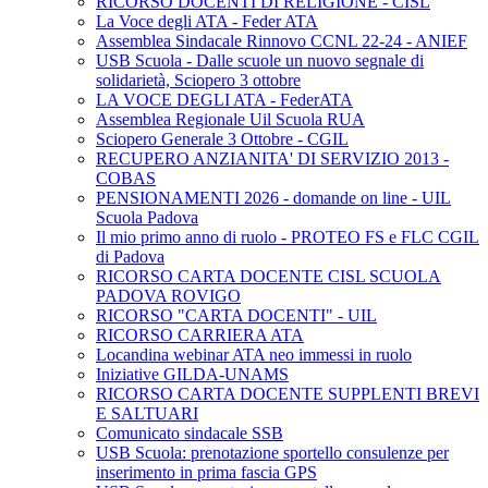
RICORSO DOCENTI DI RELIGIONE - CISL
La Voce degli ATA - Feder ATA
Assemblea Sindacale Rinnovo CCNL 22-24 - ANIEF
USB Scuola - Dalle scuole un nuovo segnale di
solidarietà, Sciopero 3 ottobre
LA VOCE DEGLI ATA - FederATA
Assemblea Regionale Uil Scuola RUA
Sciopero Generale 3 Ottobre - CGIL
RECUPERO ANZIANITA' DI SERVIZIO 2013 -
COBAS
PENSIONAMENTI 2026 - domande on line - UIL
Scuola Padova
Il mio primo anno di ruolo - PROTEO FS e FLC CGIL
di Padova
RICORSO CARTA DOCENTE CISL SCUOLA
PADOVA ROVIGO
RICORSO "CARTA DOCENTI" - UIL
RICORSO CARRIERA ATA
Locandina webinar ATA neo immessi in ruolo
Iniziative GILDA-UNAMS
RICORSO CARTA DOCENTE SUPPLENTI BREVI
E SALTUARI
Comunicato sindacale SSB
USB Scuola: prenotazione sportello consulenze per
inserimento in prima fascia GPS