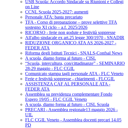
USB Scuola: Accordo Sindacale su Riunioni e Collegi
on Line
CCNL Scuola 2025-2027: aumenti
Personale ATA: basta precariato
TFA - Corso di preparazione – prove selettive TFA
sostegno XI ciclo – a.f. 2025/2026
RICORSO - ferie non godute e festività soppresse
All'albo sindacale ex art.25 legge 300/1970 - SNADIR
RIDUZIONE ORGANICO ATA AS 2026-2027 -
FEDER ATA
Riforma degli Istituti Tecnici - SNALS-Confsal News
A scuola, diamo forma al futuro - CISL
“Scuola, intercultura, con/cittadinanze” - SEMINARIO
28-29 maggio - FLC CGIL
Comunicato stampa tagli personale ATA - FLC Veneto
Ferie e festività soppresse - chiarimenti - FLCGIL
ASSISTENZA CAF AL PERSONALE ATA -
FEDER ATA
Assemblea su previdenza complementare Fondo
Espero 19/05 - FLC CGIL Veneto
A scuola, diamo forma al futuro - CISL Scuola
PRECARI - Assemblea regionale13 maggio 2026 -
UIL
FLC CGIL Veneto - Assemblea docenti precari 14.05
PD