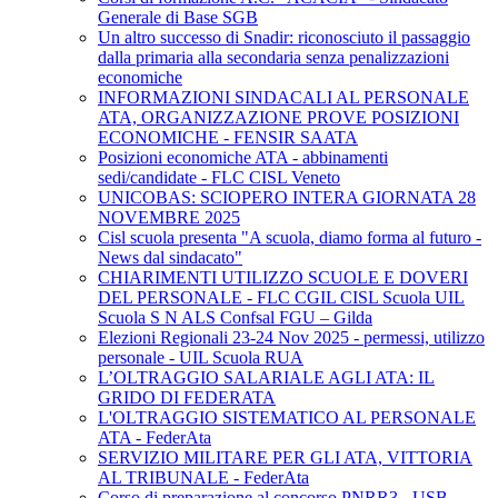
Generale di Base SGB
Un altro successo di Snadir: riconosciuto il passaggio
dalla primaria alla secondaria senza penalizzazioni
economiche
INFORMAZIONI SINDACALI AL PERSONALE
ATA, ORGANIZZAZIONE PROVE POSIZIONI
ECONOMICHE - FENSIR SAATA
Posizioni economiche ATA - abbinamenti
sedi/candidate - FLC CISL Veneto
UNICOBAS: SCIOPERO INTERA GIORNATA 28
NOVEMBRE 2025
Cisl scuola presenta "A scuola, diamo forma al futuro -
News dal sindacato"
CHIARIMENTI UTILIZZO SCUOLE E DOVERI
DEL PERSONALE - FLC CGIL CISL Scuola UIL
Scuola S N ALS Confsal FGU – Gilda
Elezioni Regionali 23-24 Nov 2025 - permessi, utilizzo
personale - UIL Scuola RUA
L’OLTRAGGIO SALARIALE AGLI ATA: IL
GRIDO DI FEDERATA
L'OLTRAGGIO SISTEMATICO AL PERSONALE
ATA - FederAta
SERVIZIO MILITARE PER GLI ATA, VITTORIA
AL TRIBUNALE - FederAta
Corso di preparazione al concorso PNRR3 - USB