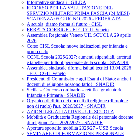
Informative sindacali - GILDA
RICORSO PER LA VALUTAZIONE DEL
SERVIZIO MILITARE PRIMA FASCIA (24 MESI)
SCADENZA 05 GIUGNO 2026 - FEDER ATA
A scuola, diamo forma al futuro - CISL
ERRATA CORRIGE - FLC CGIL Veneto
Assemblea Regionale Veneto UIL SCUOLA 29 aprile
2026
Corso CISL Scuola: nuove indicazioni per infanzia e
primo ciclo
CCNL Scuola 2025/2027: aumenti stipendiali, arretrati
e tabelle per tutto il personale della scuola - SNADIR
Assemblea sindacale riforma istituti tecnici 13.04.2026
- FLC CGIL Veneto
Presidenti di Commissione agli Esami di Stato: anche i
docenti di religione possono farlo! - SNADIR
Sicilia – Concorso ordinario – rettifica graduatorie
Infanzia e Primaria - SNADIR
Organico di diritto dei docenti di religione (di ruolo e
non di ruolo) l'a.s. 2026/2027 - SNADIR
AZIONI LEGALI ATTIVE - UIL SCUOLA
Mobilità e Graduatoria Regionale del personale docente
di religione l’a.s. 2026/2027 - SNADIR
Apertura sportello mobilità 2026/27 - USB Scuola
SEMINARIO DI FORMAZIONE PERSONALE