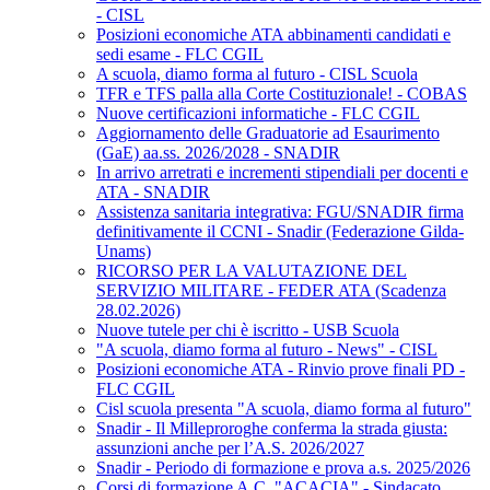
- CISL
Posizioni economiche ATA abbinamenti candidati e
sedi esame - FLC CGIL
A scuola, diamo forma al futuro - CISL Scuola
TFR e TFS palla alla Corte Costituzionale! - COBAS
Nuove certificazioni informatiche - FLC CGIL
Aggiornamento delle Graduatorie ad Esaurimento
(GaE) aa.ss. 2026/2028 - SNADIR
In arrivo arretrati e incrementi stipendiali per docenti e
ATA - SNADIR
Assistenza sanitaria integrativa: FGU/SNADIR firma
definitivamente il CCNI - Snadir (Federazione Gilda-
Unams)
RICORSO PER LA VALUTAZIONE DEL
SERVIZIO MILITARE - FEDER ATA (Scadenza
28.02.2026)
Nuove tutele per chi è iscritto - USB Scuola
"A scuola, diamo forma al futuro - News" - CISL
Posizioni economiche ATA - Rinvio prove finali PD -
FLC CGIL
Cisl scuola presenta "A scuola, diamo forma al futuro"
Snadir - Il Milleproroghe conferma la strada giusta:
assunzioni anche per l’A.S. 2026/2027
Snadir - Periodo di formazione e prova a.s. 2025/2026
Corsi di formazione A.C. "ACACIA" - Sindacato