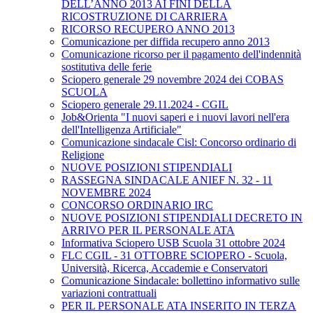
DELL’ANNO 2013 AI FINI DELLA
RICOSTRUZIONE DI CARRIERA
RICORSO RECUPERO ANNO 2013
Comunicazione per diffida recupero anno 2013
Comunicazione ricorso per il pagamento dell'indennità
sostitutiva delle ferie
Sciopero generale 29 novembre 2024 dei COBAS
SCUOLA
Sciopero generale 29.11.2024 - CGIL
Job&Orienta "I nuovi saperi e i nuovi lavori nell'era
dell'Intelligenza Artificiale"
Comunicazione sindacale Cisl: Concorso ordinario di
Religione
NUOVE POSIZIONI STIPENDIALI
RASSEGNA SINDACALE ANIEF N. 32 - 11
NOVEMBRE 2024
CONCORSO ORDINARIO IRC
NUOVE POSIZIONI STIPENDIALI DECRETO IN
ARRIVO PER IL PERSONALE ATA
Informativa Sciopero USB Scuola 31 ottobre 2024
FLC CGIL - 31 OTTOBRE SCIOPERO - Scuola,
Università, Ricerca, Accademie e Conservatori
Comunicazione Sindacale: bollettino informativo sulle
variazioni contrattuali
PER IL PERSONALE ATA INSERITO IN TERZA