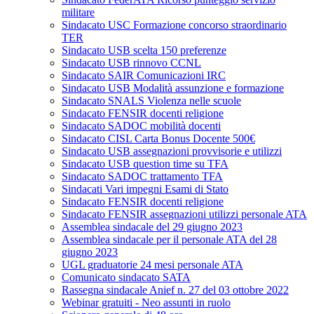
militare
Sindacato USC Formazione concorso straordinario
TER
Sindacato USB scelta 150 preferenze
Sindacato USB rinnovo CCNL
Sindacato SAIR Comunicazioni IRC
Sindacato USB Modalità assunzione e formazione
Sindacato SNALS Violenza nelle scuole
Sindacato FENSIR docenti religione
Sindacato SADOC mobilità docenti
Sindacato CISL Carta Bonus Docente 500€
Sindacato USB assegnazioni provvisorie e utilizzi
Sindacato USB question time su TFA
Sindacato SADOC trattamento TFA
Sindacati Vari impegni Esami di Stato
Sindacato FENSIR docenti religione
Sindacato FENSIR assegnazioni utilizzi personale ATA
Assemblea sindacale del 29 giugno 2023
Assemblea sindacale per il personale ATA del 28
giugno 2023
UGL graduatorie 24 mesi personale ATA
Comunicato sindacato SATA
Rassegna sindacale Anief n. 27 del 03 ottobre 2022
Webinar gratuiti - Neo assunti in ruolo