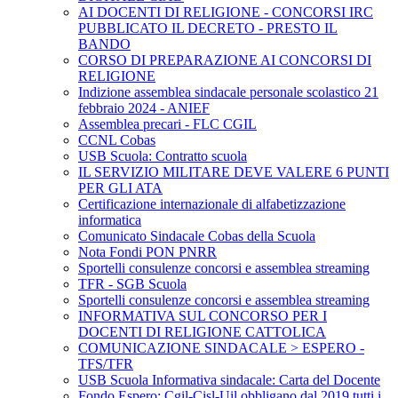
AI DOCENTI DI RELIGIONE - CONCORSI IRC
PUBBLICATO IL DECRETO - PRESTO IL
BANDO
CORSO DI PREPARAZIONE AI CONCORSI DI
RELIGIONE
Indizione assemblea sindacale personale scolastico 21
febbraio 2024 - ANIEF
Assemblea precari - FLC CGIL
CCNL Cobas
USB Scuola: Contratto scuola
IL SERVIZIO MILITARE DEVE VALERE 6 PUNTI
PER GLI ATA
Certificazione internazionale di alfabetizzazione
informatica
Comunicato Sindacale Cobas della Scuola
Nota Fondi PON PNRR
Sportelli consulenze concorsi e assemblea streaming
TFR - SGB Scuola
Sportelli consulenze concorsi e assemblea streaming
INFORMATIVA SUL CONCORSO PER I
DOCENTI DI RELIGIONE CATTOLICA
COMUNICAZIONE SINDACALE > ESPERO -
TFS/TFR
USB Scuola Informativa sindacale: Carta del Docente
Fondo Espero: Cgil-Cisl-Uil obbligano dal 2019 tutti i