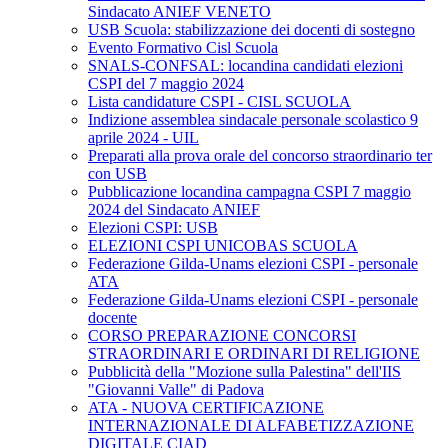
Sindacato ANIEF VENETO
USB Scuola: stabilizzazione dei docenti di sostegno
Evento Formativo Cisl Scuola
SNALS-CONFSAL: locandina candidati elezioni
CSPI del 7 maggio 2024
Lista candidature CSPI - CISL SCUOLA
Indizione assemblea sindacale personale scolastico 9
aprile 2024 - UIL
Preparati alla prova orale del concorso straordinario ter
con USB
Pubblicazione locandina campagna CSPI 7 maggio
2024 del Sindacato ANIEF
Elezioni CSPI: USB
ELEZIONI CSPI UNICOBAS SCUOLA
Federazione Gilda-Unams elezioni CSPI - personale
ATA
Federazione Gilda-Unams elezioni CSPI - personale
docente
CORSO PREPARAZIONE CONCORSI
STRAORDINARI E ORDINARI DI RELIGIONE
Pubblicità della "Mozione sulla Palestina" dell'IIS
"Giovanni Valle" di Padova
ATA - NUOVA CERTIFICAZIONE
INTERNAZIONALE DI ALFABETIZZAZIONE
DIGITALE CIAD