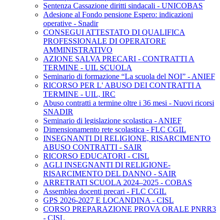
Sentenza Cassazione diritti sindacali - UNICOBAS
Adesione al Fondo pensione Espero: indicazioni
operative - Snadir
CONSEGUI ATTESTATO DI QUALIFICA
PROFESSIONALE DI OPERATORE
AMMINISTRATIVO
AZIONE SALVA PRECARI - CONTRATTI A
TERMINE - UIL SCUOLA
Seminario di formazione “La scuola del NOI” - ANIEF
RICORSO PER L' ABUSO DEI CONTRATTI A
TERMINE - UIL, IRC
Abuso contratti a termine oltre i 36 mesi - Nuovi ricorsi
SNADIR
Seminario di legislazione scolastica - ANIEF
Dimensionamento rete scolastica - FLC CGIL
INSEGNANTI DI RELIGIONE, RISARCIMENTO
ABUSO CONTRATTI - SAIR
RICORSO EDUCATORI - CISL
AGLI INSEGNANTI DI RELIGIONE-
RISARCIMENTO DEL DANNO - SAIR
ARRETRATI SCUOLA 2024–2025 - COBAS
Assemblea docenti precari - FLC CGIL
GPS 2026-2027 E LOCANDINA - CISL
CORSO PREPARAZIONE PROVA ORALE PNRR3
- CISL