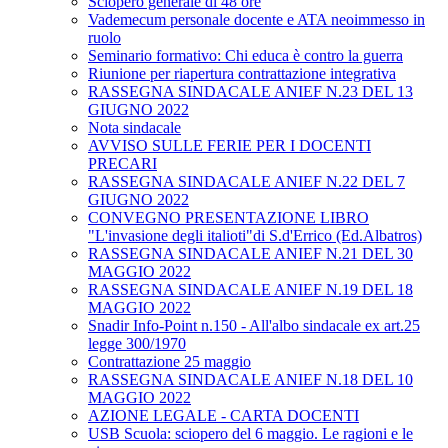
Sciopero generale di 48 ore
Vademecum personale docente e ATA neoimmesso in
ruolo
Seminario formativo: Chi educa è contro la guerra
Riunione per riapertura contrattazione integrativa
RASSEGNA SINDACALE ANIEF N.23 DEL 13
GIUGNO 2022
Nota sindacale
AVVISO SULLE FERIE PER I DOCENTI
PRECARI
RASSEGNA SINDACALE ANIEF N.22 DEL 7
GIUGNO 2022
CONVEGNO PRESENTAZIONE LIBRO
"L'invasione degli italioti"di S.d'Errico (Ed.Albatros)
RASSEGNA SINDACALE ANIEF N.21 DEL 30
MAGGIO 2022
RASSEGNA SINDACALE ANIEF N.19 DEL 18
MAGGIO 2022
Snadir Info-Point n.150 - All'albo sindacale ex art.25
legge 300/1970
Contrattazione 25 maggio
RASSEGNA SINDACALE ANIEF N.18 DEL 10
MAGGIO 2022
AZIONE LEGALE - CARTA DOCENTI
USB Scuola: sciopero del 6 maggio. Le ragioni e le