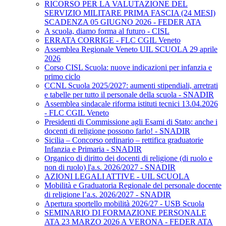
RICORSO PER LA VALUTAZIONE DEL
SERVIZIO MILITARE PRIMA FASCIA (24 MESI)
SCADENZA 05 GIUGNO 2026 - FEDER ATA
A scuola, diamo forma al futuro - CISL
ERRATA CORRIGE - FLC CGIL Veneto
Assemblea Regionale Veneto UIL SCUOLA 29 aprile
2026
Corso CISL Scuola: nuove indicazioni per infanzia e
primo ciclo
CCNL Scuola 2025/2027: aumenti stipendiali, arretrati
e tabelle per tutto il personale della scuola - SNADIR
Assemblea sindacale riforma istituti tecnici 13.04.2026
- FLC CGIL Veneto
Presidenti di Commissione agli Esami di Stato: anche i
docenti di religione possono farlo! - SNADIR
Sicilia – Concorso ordinario – rettifica graduatorie
Infanzia e Primaria - SNADIR
Organico di diritto dei docenti di religione (di ruolo e
non di ruolo) l'a.s. 2026/2027 - SNADIR
AZIONI LEGALI ATTIVE - UIL SCUOLA
Mobilità e Graduatoria Regionale del personale docente
di religione l’a.s. 2026/2027 - SNADIR
Apertura sportello mobilità 2026/27 - USB Scuola
SEMINARIO DI FORMAZIONE PERSONALE
ATA 23 MARZO 2026 A VERONA - FEDER ATA