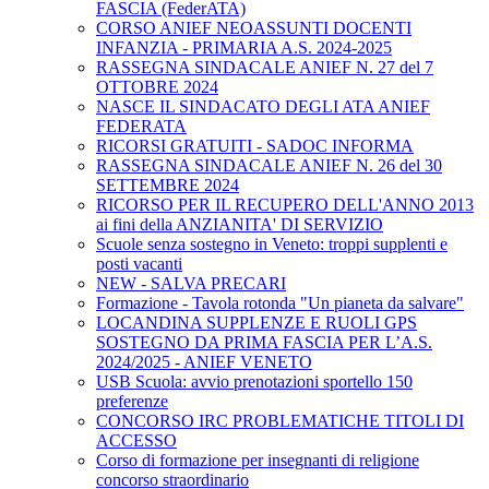
FASCIA (FederATA)
CORSO ANIEF NEOASSUNTI DOCENTI
INFANZIA - PRIMARIA A.S. 2024-2025
RASSEGNA SINDACALE ANIEF N. 27 del 7
OTTOBRE 2024
NASCE IL SINDACATO DEGLI ATA ANIEF
FEDERATA
RICORSI GRATUITI - SADOC INFORMA
RASSEGNA SINDACALE ANIEF N. 26 del 30
SETTEMBRE 2024
RICORSO PER IL RECUPERO DELL'ANNO 2013
ai fini della ANZIANITA' DI SERVIZIO
Scuole senza sostegno in Veneto: troppi supplenti e
posti vacanti
NEW - SALVA PRECARI
Formazione - Tavola rotonda "Un pianeta da salvare"
LOCANDINA SUPPLENZE E RUOLI GPS
SOSTEGNO DA PRIMA FASCIA PER L’A.S.
2024/2025 - ANIEF VENETO
USB Scuola: avvio prenotazioni sportello 150
preferenze
CONCORSO IRC PROBLEMATICHE TITOLI DI
ACCESSO
Corso di formazione per insegnanti di religione
concorso straordinario