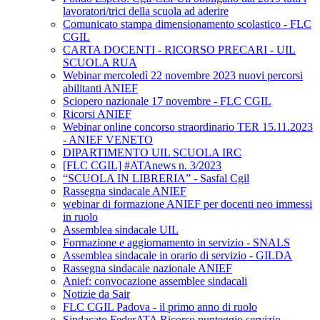
lavoratori/trici della scuola ad aderire
Comunicato stampa dimensionamento scolastico - FLC
CGIL
CARTA DOCENTI - RICORSO PRECARI - UIL
SCUOLA RUA
Webinar mercoledì 22 novembre 2023 nuovi percorsi
abilitanti ANIEF
Sciopero nazionale 17 novembre - FLC CGIL
Ricorsi ANIEF
Webinar online concorso straordinario TER 15.11.2023
- ANIEF VENETO
DIPARTIMENTO UIL SCUOLA IRC
[FLC CGIL] #ATAnews n. 3/2023
“SCUOLA IN LIBRERIA” - Sasfal Cgil
Rassegna sindacale ANIEF
webinar di formazione ANIEF per docenti neo immessi
in ruolo
Assemblea sindacale UIL
Formazione e aggiornamento in servizio - SNALS
Assemblea sindacale in orario di servizio - GILDA
Rassegna sindacale nazionale ANIEF
Anief: convocazione assemblee sindacali
Notizie da Sair
FLC CGIL Padova - il primo anno di ruolo
Sindacato FederATA Ricorso punteggio servizio