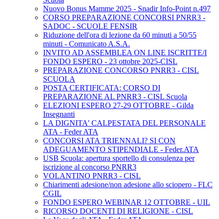
Nuovo Bonus Mamme 2025 - Snadir Info-Point n.497
CORSO PREPARAZIONE CONCORSI PNRR3 -
SADOC - SCUOLE FENSIR
Riduzione dell'ora di lezione da 60 minuti a 50/55
minuti - Comunicato A.S.A.
INVITO AD ASSEMBLEA ON LINE ISCRITTE/I
FONDO ESPERO - 23 ottobre 2025-CISL
PREPARAZIONE CONCORSO PNRR3 - CISL
SCUOLA
POSTA CERTIFICATA: CORSO DI
PREPARAZIONE AL PNRR3 - CISL Scuola
ELEZIONI ESPERO 27-29 OTTOBRE - Gilda
Insegnanti
LA DIGNITA' CALPESTATA DEL PERSONALE
ATA - Feder ATA
CONCORSI ATA TRIENNALI? SI CON
ADEGUAMENTO STIPENDIALE - Feder.ATA
USB Scuola: apertura sportello di consulenza per
iscrizione al concorso PNRR3
VOLANTINO PNRR3 - CISL
Chiarimenti adesione/non adesione allo sciopero - FLC
CGIL
FONDO ESPERO WEBINAR 12 OTTOBRE - UIL
RICORSO DOCENTI DI RELIGIONE - CISL