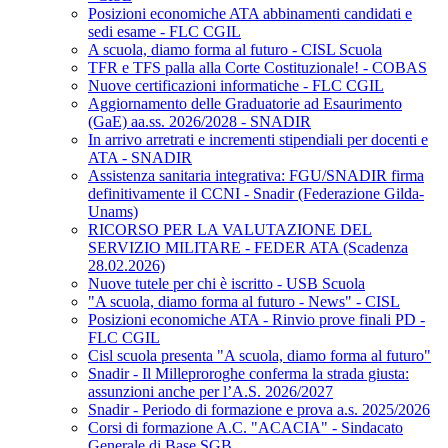
Posizioni economiche ATA abbinamenti candidati e
sedi esame - FLC CGIL
A scuola, diamo forma al futuro - CISL Scuola
TFR e TFS palla alla Corte Costituzionale! - COBAS
Nuove certificazioni informatiche - FLC CGIL
Aggiornamento delle Graduatorie ad Esaurimento
(GaE) aa.ss. 2026/2028 - SNADIR
In arrivo arretrati e incrementi stipendiali per docenti e
ATA - SNADIR
Assistenza sanitaria integrativa: FGU/SNADIR firma
definitivamente il CCNI - Snadir (Federazione Gilda-
Unams)
RICORSO PER LA VALUTAZIONE DEL
SERVIZIO MILITARE - FEDER ATA (Scadenza
28.02.2026)
Nuove tutele per chi è iscritto - USB Scuola
"A scuola, diamo forma al futuro - News" - CISL
Posizioni economiche ATA - Rinvio prove finali PD -
FLC CGIL
Cisl scuola presenta "A scuola, diamo forma al futuro"
Snadir - Il Milleproroghe conferma la strada giusta:
assunzioni anche per l’A.S. 2026/2027
Snadir - Periodo di formazione e prova a.s. 2025/2026
Corsi di formazione A.C. "ACACIA" - Sindacato
Generale di Base SGB