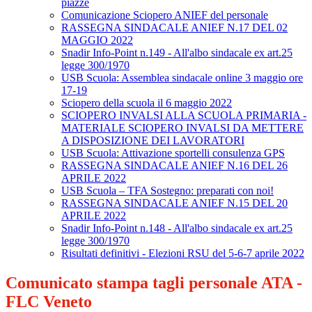
piazze
Comunicazione Sciopero ANIEF del personale
RASSEGNA SINDACALE ANIEF N.17 DEL 02
MAGGIO 2022
Snadir Info-Point n.149 - All'albo sindacale ex art.25
legge 300/1970
USB Scuola: Assemblea sindacale online 3 maggio ore
17-19
Sciopero della scuola il 6 maggio 2022
SCIOPERO INVALSI ALLA SCUOLA PRIMARIA -
MATERIALE SCIOPERO INVALSI DA METTERE
A DISPOSIZIONE DEI LAVORATORI
USB Scuola: Attivazione sportelli consulenza GPS
RASSEGNA SINDACALE ANIEF N.16 DEL 26
APRILE 2022
USB Scuola – TFA Sostegno: preparati con noi!
RASSEGNA SINDACALE ANIEF N.15 DEL 20
APRILE 2022
Snadir Info-Point n.148 - All'albo sindacale ex art.25
legge 300/1970
Risultati definitivi - Elezioni RSU del 5-6-7 aprile 2022
Comunicato stampa tagli personale ATA -
FLC Veneto