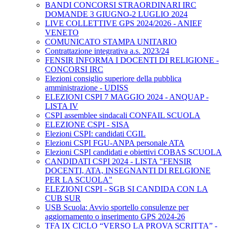
BANDI CONCORSI STRAORDINARI IRC
DOMANDE 3 GIUGNO-2 LUGLIO 2024
LIVE COLLETTIVE GPS 2024/2026 - ANIEF
VENETO
COMUNICATO STAMPA UNITARIO
Contrattazione integrativa a.s. 2023/24
FENSIR INFORMA I DOCENTI DI RELIGIONE -
CONCORSI IRC
Elezioni consiglio superiore della pubblica
amministrazione - UDISS
ELEZIONI CSPI 7 MAGGIO 2024 - ANQUAP -
LISTA IV
CSPI assemblee sindacali CONFAIL SCUOLA
ELEZIONE CSPI - SISA
Elezioni CSPI: candidati CGIL
Elezioni CSPI FGU-ANPA personale ATA
Elezioni CSPI candidati e obiettivi COBAS SCUOLA
CANDIDATI CSPI 2024 - LISTA "FENSIR
DOCENTI, ATA, INSEGNANTI DI RELGIONE
PER LA SCUOLA"
ELEZIONI CSPI - SGB SI CANDIDA CON LA
CUB SUR
USB Scuola: Avvio sportello consulenze per
aggiornamento o inserimento GPS 2024-26
TFA IX CICLO “VERSO LA PROVA SCRITTA” -