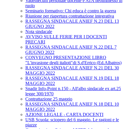
Vademecum personale docente e ATA neoimmesso in
ruolo
Seminario formativo: Chi educa è contro la guerra
Riunione per riapertura contrattazione integrativa
RASSEGNA SINDACALE ANIEF N.23 DEL 13
GIUGNO 2022
Nota sindacale
AVVISO SULLE FERIE PER I DOCENTI
PRECARI
RASSEGNA SINDACALE ANIEF N.22 DEL 7
GIUGNO 2022
CONVEGNO PRESENTAZIONE LIBRO
"L'invasione degli italioti"di S.d'Errico (Ed.Albatros)
RASSEGNA SINDACALE ANIEF N.21 DEL 30
MAGGIO 2022
RASSEGNA SINDACALE ANIEF N.19 DEL 18
MAGGIO 2022
Snadir Info-Point n.150 - All'albo sindacale ex art.25
legge 300/1970
Contrattazione 25 maggio
RASSEGNA SINDACALE ANIEF N.18 DEL 10
MAGGIO 2022
AZIONE LEGALE - CARTA DOCENTI
USB Scuola: sciopero del 6 maggio. Le ragioni e le
piazze