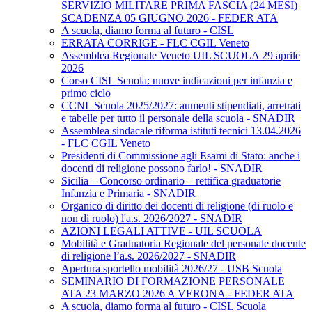
SERVIZIO MILITARE PRIMA FASCIA (24 MESI)
SCADENZA 05 GIUGNO 2026 - FEDER ATA
A scuola, diamo forma al futuro - CISL
ERRATA CORRIGE - FLC CGIL Veneto
Assemblea Regionale Veneto UIL SCUOLA 29 aprile
2026
Corso CISL Scuola: nuove indicazioni per infanzia e
primo ciclo
CCNL Scuola 2025/2027: aumenti stipendiali, arretrati
e tabelle per tutto il personale della scuola - SNADIR
Assemblea sindacale riforma istituti tecnici 13.04.2026
- FLC CGIL Veneto
Presidenti di Commissione agli Esami di Stato: anche i
docenti di religione possono farlo! - SNADIR
Sicilia – Concorso ordinario – rettifica graduatorie
Infanzia e Primaria - SNADIR
Organico di diritto dei docenti di religione (di ruolo e
non di ruolo) l'a.s. 2026/2027 - SNADIR
AZIONI LEGALI ATTIVE - UIL SCUOLA
Mobilità e Graduatoria Regionale del personale docente
di religione l’a.s. 2026/2027 - SNADIR
Apertura sportello mobilità 2026/27 - USB Scuola
SEMINARIO DI FORMAZIONE PERSONALE
ATA 23 MARZO 2026 A VERONA - FEDER ATA
A scuola, diamo forma al futuro - CISL Scuola