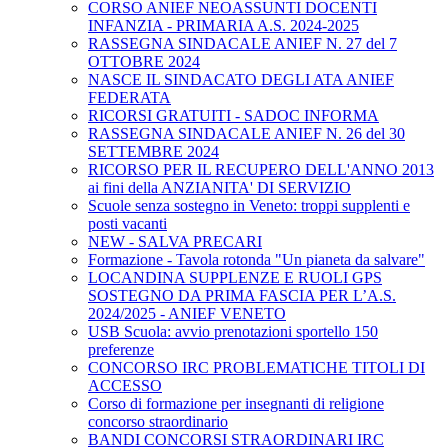
CORSO ANIEF NEOASSUNTI DOCENTI
INFANZIA - PRIMARIA A.S. 2024-2025
RASSEGNA SINDACALE ANIEF N. 27 del 7
OTTOBRE 2024
NASCE IL SINDACATO DEGLI ATA ANIEF
FEDERATA
RICORSI GRATUITI - SADOC INFORMA
RASSEGNA SINDACALE ANIEF N. 26 del 30
SETTEMBRE 2024
RICORSO PER IL RECUPERO DELL'ANNO 2013
ai fini della ANZIANITA' DI SERVIZIO
Scuole senza sostegno in Veneto: troppi supplenti e
posti vacanti
NEW - SALVA PRECARI
Formazione - Tavola rotonda "Un pianeta da salvare"
LOCANDINA SUPPLENZE E RUOLI GPS
SOSTEGNO DA PRIMA FASCIA PER L’A.S.
2024/2025 - ANIEF VENETO
USB Scuola: avvio prenotazioni sportello 150
preferenze
CONCORSO IRC PROBLEMATICHE TITOLI DI
ACCESSO
Corso di formazione per insegnanti di religione
concorso straordinario
BANDI CONCORSI STRAORDINARI IRC