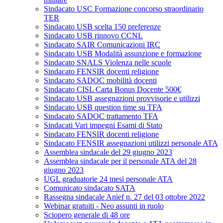
Sindacato USC Formazione concorso straordinario
TER
Sindacato USB scelta 150 preferenze
Sindacato USB rinnovo CCNL
Sindacato SAIR Comunicazioni IRC
Sindacato USB Modalità assunzione e formazione
Sindacato SNALS Violenza nelle scuole
Sindacato FENSIR docenti religione
Sindacato SADOC mobilità docenti
Sindacato CISL Carta Bonus Docente 500€
Sindacato USB assegnazioni provvisorie e utilizzi
Sindacato USB question time su TFA
Sindacato SADOC trattamento TFA
Sindacati Vari impegni Esami di Stato
Sindacato FENSIR docenti religione
Sindacato FENSIR assegnazioni utilizzi personale ATA
Assemblea sindacale del 29 giugno 2023
Assemblea sindacale per il personale ATA del 28
giugno 2023
UGL graduatorie 24 mesi personale ATA
Comunicato sindacato SATA
Rassegna sindacale Anief n. 27 del 03 ottobre 2022
Webinar gratuiti - Neo assunti in ruolo
Sciopero generale di 48 ore