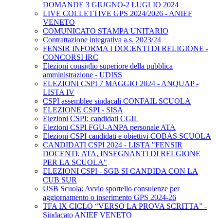
DOMANDE 3 GIUGNO-2 LUGLIO 2024
LIVE COLLETTIVE GPS 2024/2026 - ANIEF
VENETO
COMUNICATO STAMPA UNITARIO
Contrattazione integrativa a.s. 2023/24
FENSIR INFORMA I DOCENTI DI RELIGIONE -
CONCORSI IRC
Elezioni consiglio superiore della pubblica
amministrazione - UDISS
ELEZIONI CSPI 7 MAGGIO 2024 - ANQUAP -
LISTA IV
CSPI assemblee sindacali CONFAIL SCUOLA
ELEZIONE CSPI - SISA
Elezioni CSPI: candidati CGIL
Elezioni CSPI FGU-ANPA personale ATA
Elezioni CSPI candidati e obiettivi COBAS SCUOLA
CANDIDATI CSPI 2024 - LISTA "FENSIR
DOCENTI, ATA, INSEGNANTI DI RELGIONE
PER LA SCUOLA"
ELEZIONI CSPI - SGB SI CANDIDA CON LA
CUB SUR
USB Scuola: Avvio sportello consulenze per
aggiornamento o inserimento GPS 2024-26
TFA IX CICLO “VERSO LA PROVA SCRITTA” -
Sindacato ANIEF VENETO