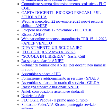
Comunicato stampa dimensionamento scolastico - FLC
CGIL
CARTA DOCENTI - RICORSO PRECARI - UIL
SCUOLA RUA
Webinar mercoledì 22 novembre 2023 nuovi percorsi
abilitanti ANIEF
Sciopero nazionale 17 novembre - FLC CGIL
Ricorsi ANIEF
Webinar online concorso straordinario TER 15.11.2023
- ANIEF VENETO
DIPARTIMENTO UIL SCUOLA IRC
[FLC CGIL] #ATAnews n. 3/2023
“SCUOLA IN LIBRERIA” - Sasfal Cgil
Rassegna sindacale ANIEF
webinar di formazione ANIEF per docenti neo immessi
in ruolo
Assemblea sindacale UIL
Formazione e aggiornamento in servizio - SNALS
Assemblea sindacale in orario di servizio - GILDA
Rassegna sindacale nazionale ANIEF
Anief: convocazione assemblee sindacali
Notizie da Sair
FLC CGIL Padova - il primo anno di ruolo
Sindacato FederATA Ricorso punteggio servizio
militare