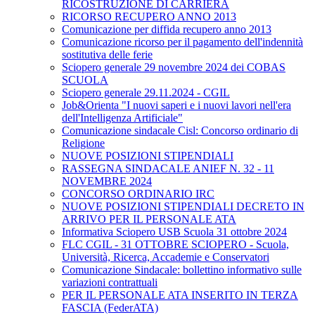
RICOSTRUZIONE DI CARRIERA
RICORSO RECUPERO ANNO 2013
Comunicazione per diffida recupero anno 2013
Comunicazione ricorso per il pagamento dell'indennità
sostitutiva delle ferie
Sciopero generale 29 novembre 2024 dei COBAS
SCUOLA
Sciopero generale 29.11.2024 - CGIL
Job&Orienta "I nuovi saperi e i nuovi lavori nell'era
dell'Intelligenza Artificiale"
Comunicazione sindacale Cisl: Concorso ordinario di
Religione
NUOVE POSIZIONI STIPENDIALI
RASSEGNA SINDACALE ANIEF N. 32 - 11
NOVEMBRE 2024
CONCORSO ORDINARIO IRC
NUOVE POSIZIONI STIPENDIALI DECRETO IN
ARRIVO PER IL PERSONALE ATA
Informativa Sciopero USB Scuola 31 ottobre 2024
FLC CGIL - 31 OTTOBRE SCIOPERO - Scuola,
Università, Ricerca, Accademie e Conservatori
Comunicazione Sindacale: bollettino informativo sulle
variazioni contrattuali
PER IL PERSONALE ATA INSERITO IN TERZA
FASCIA (FederATA)