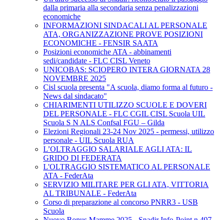
dalla primaria alla secondaria senza penalizzazioni
economiche
INFORMAZIONI SINDACALI AL PERSONALE
ATA, ORGANIZZAZIONE PROVE POSIZIONI
ECONOMICHE - FENSIR SAATA
Posizioni economiche ATA - abbinamenti
sedi/candidate - FLC CISL Veneto
UNICOBAS: SCIOPERO INTERA GIORNATA 28
NOVEMBRE 2025
Cisl scuola presenta "A scuola, diamo forma al futuro -
News dal sindacato"
CHIARIMENTI UTILIZZO SCUOLE E DOVERI
DEL PERSONALE - FLC CGIL CISL Scuola UIL
Scuola S N ALS Confsal FGU – Gilda
Elezioni Regionali 23-24 Nov 2025 - permessi, utilizzo
personale - UIL Scuola RUA
L’OLTRAGGIO SALARIALE AGLI ATA: IL
GRIDO DI FEDERATA
L'OLTRAGGIO SISTEMATICO AL PERSONALE
ATA - FederAta
SERVIZIO MILITARE PER GLI ATA, VITTORIA
AL TRIBUNALE - FederAta
Corso di preparazione al concorso PNRR3 - USB
Scuola
Nuovo Bonus Mamme 2025 - Snadir Info-Point n.497