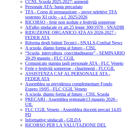
CCNL Scuola 2025-2027: aumenti
Personale ATA: basta precariato
TFA - Corso di preparazione – prove selettive TFA
sostegno XI ciclo – a.f. 2025/2026
RICORSO - ferie non godute e festività soppresse
All'albo sindacale ex art.25 legge 300/1970 - SNADIR
RIDUZIONE ORGANICO ATA AS 2026-2027 -
FEDER ATA
Riforma degli Istituti Tecnici - SNALS-Confsal News
A scuola, diamo forma al futuro - CISL
“Scuola, intercultura, con/cittadinanze” - SEMINARIO
28-29 maggio - FLC CGIL
Comunicato stampa tagli personale ATA - FLC Veneto
Ferie e festività soppresse - chiarimenti - FLCGIL
ASSISTENZA CAF AL PERSONALE ATA -
FEDER ATA
Assemblea su previdenza complementare Fondo
Espero 19/05 - FLC CGIL Veneto
A scuola, diamo forma al futuro - CISL Scuola
PRECARI - Assemblea regionale13 maggio 2026 -
UIL
FLC CGIL Veneto - Assemblea docenti precari 14.05
PD
Informative sindacali - GILDA
RICORSO PER LA VALUTAZIONE DEL