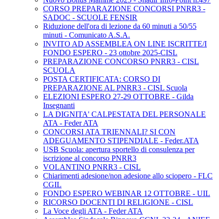
CORSO PREPARAZIONE CONCORSI PNRR3 -
SADOC - SCUOLE FENSIR
Riduzione dell'ora di lezione da 60 minuti a 50/55
minuti - Comunicato A.S.A.
INVITO AD ASSEMBLEA ON LINE ISCRITTE/I
FONDO ESPERO - 23 ottobre 2025-CISL
PREPARAZIONE CONCORSO PNRR3 - CISL
SCUOLA
POSTA CERTIFICATA: CORSO DI
PREPARAZIONE AL PNRR3 - CISL Scuola
ELEZIONI ESPERO 27-29 OTTOBRE - Gilda
Insegnanti
LA DIGNITA' CALPESTATA DEL PERSONALE
ATA - Feder ATA
CONCORSI ATA TRIENNALI? SI CON
ADEGUAMENTO STIPENDIALE - Feder.ATA
USB Scuola: apertura sportello di consulenza per
iscrizione al concorso PNRR3
VOLANTINO PNRR3 - CISL
Chiarimenti adesione/non adesione allo sciopero - FLC
CGIL
FONDO ESPERO WEBINAR 12 OTTOBRE - UIL
RICORSO DOCENTI DI RELIGIONE - CISL
La Voce degli ATA - Feder ATA