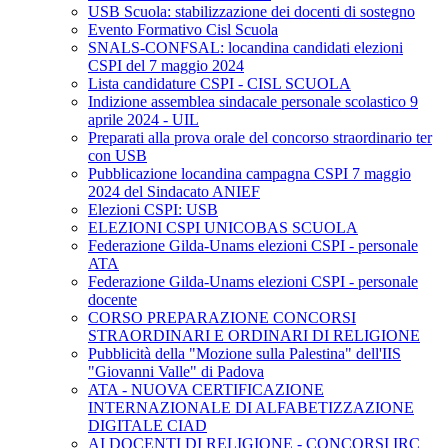
USB Scuola: stabilizzazione dei docenti di sostegno
Evento Formativo Cisl Scuola
SNALS-CONFSAL: locandina candidati elezioni
CSPI del 7 maggio 2024
Lista candidature CSPI - CISL SCUOLA
Indizione assemblea sindacale personale scolastico 9
aprile 2024 - UIL
Preparati alla prova orale del concorso straordinario ter
con USB
Pubblicazione locandina campagna CSPI 7 maggio
2024 del Sindacato ANIEF
Elezioni CSPI: USB
ELEZIONI CSPI UNICOBAS SCUOLA
Federazione Gilda-Unams elezioni CSPI - personale
ATA
Federazione Gilda-Unams elezioni CSPI - personale
docente
CORSO PREPARAZIONE CONCORSI
STRAORDINARI E ORDINARI DI RELIGIONE
Pubblicità della "Mozione sulla Palestina" dell'IIS
"Giovanni Valle" di Padova
ATA - NUOVA CERTIFICAZIONE
INTERNAZIONALE DI ALFABETIZZAZIONE
DIGITALE CIAD
AI DOCENTI DI RELIGIONE - CONCORSI IRC