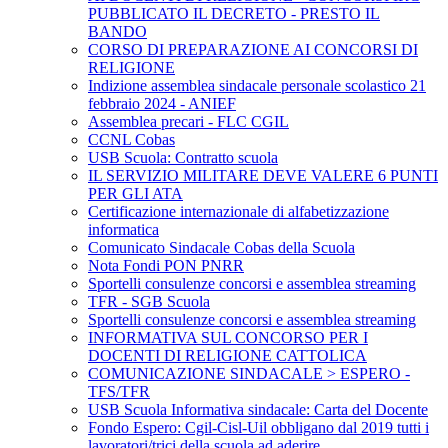
PUBBLICATO IL DECRETO - PRESTO IL
BANDO
CORSO DI PREPARAZIONE AI CONCORSI DI
RELIGIONE
Indizione assemblea sindacale personale scolastico 21
febbraio 2024 - ANIEF
Assemblea precari - FLC CGIL
CCNL Cobas
USB Scuola: Contratto scuola
IL SERVIZIO MILITARE DEVE VALERE 6 PUNTI
PER GLI ATA
Certificazione internazionale di alfabetizzazione
informatica
Comunicato Sindacale Cobas della Scuola
Nota Fondi PON PNRR
Sportelli consulenze concorsi e assemblea streaming
TFR - SGB Scuola
Sportelli consulenze concorsi e assemblea streaming
INFORMATIVA SUL CONCORSO PER I
DOCENTI DI RELIGIONE CATTOLICA
COMUNICAZIONE SINDACALE > ESPERO -
TFS/TFR
USB Scuola Informativa sindacale: Carta del Docente
Fondo Espero: Cgil-Cisl-Uil obbligano dal 2019 tutti i
lavoratori/trici della scuola ad aderire