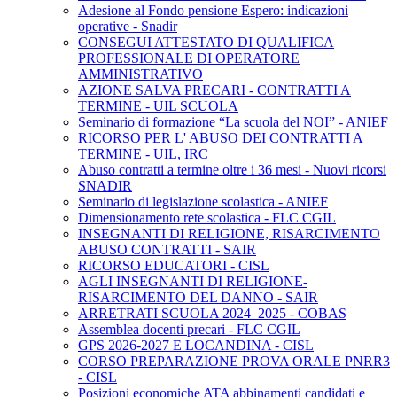
Adesione al Fondo pensione Espero: indicazioni
operative - Snadir
CONSEGUI ATTESTATO DI QUALIFICA
PROFESSIONALE DI OPERATORE
AMMINISTRATIVO
AZIONE SALVA PRECARI - CONTRATTI A
TERMINE - UIL SCUOLA
Seminario di formazione “La scuola del NOI” - ANIEF
RICORSO PER L' ABUSO DEI CONTRATTI A
TERMINE - UIL, IRC
Abuso contratti a termine oltre i 36 mesi - Nuovi ricorsi
SNADIR
Seminario di legislazione scolastica - ANIEF
Dimensionamento rete scolastica - FLC CGIL
INSEGNANTI DI RELIGIONE, RISARCIMENTO
ABUSO CONTRATTI - SAIR
RICORSO EDUCATORI - CISL
AGLI INSEGNANTI DI RELIGIONE-
RISARCIMENTO DEL DANNO - SAIR
ARRETRATI SCUOLA 2024–2025 - COBAS
Assemblea docenti precari - FLC CGIL
GPS 2026-2027 E LOCANDINA - CISL
CORSO PREPARAZIONE PROVA ORALE PNRR3
- CISL
Posizioni economiche ATA abbinamenti candidati e