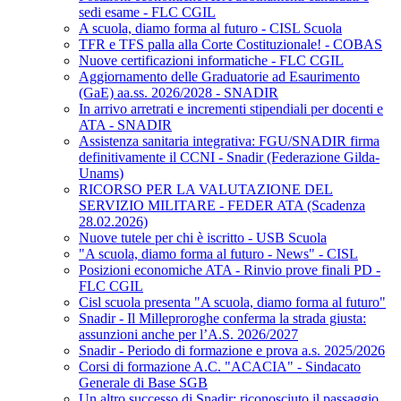
sedi esame - FLC CGIL
A scuola, diamo forma al futuro - CISL Scuola
TFR e TFS palla alla Corte Costituzionale! - COBAS
Nuove certificazioni informatiche - FLC CGIL
Aggiornamento delle Graduatorie ad Esaurimento
(GaE) aa.ss. 2026/2028 - SNADIR
In arrivo arretrati e incrementi stipendiali per docenti e
ATA - SNADIR
Assistenza sanitaria integrativa: FGU/SNADIR firma
definitivamente il CCNI - Snadir (Federazione Gilda-
Unams)
RICORSO PER LA VALUTAZIONE DEL
SERVIZIO MILITARE - FEDER ATA (Scadenza
28.02.2026)
Nuove tutele per chi è iscritto - USB Scuola
"A scuola, diamo forma al futuro - News" - CISL
Posizioni economiche ATA - Rinvio prove finali PD -
FLC CGIL
Cisl scuola presenta "A scuola, diamo forma al futuro"
Snadir - Il Milleproroghe conferma la strada giusta:
assunzioni anche per l’A.S. 2026/2027
Snadir - Periodo di formazione e prova a.s. 2025/2026
Corsi di formazione A.C. "ACACIA" - Sindacato
Generale di Base SGB
Un altro successo di Snadir: riconosciuto il passaggio