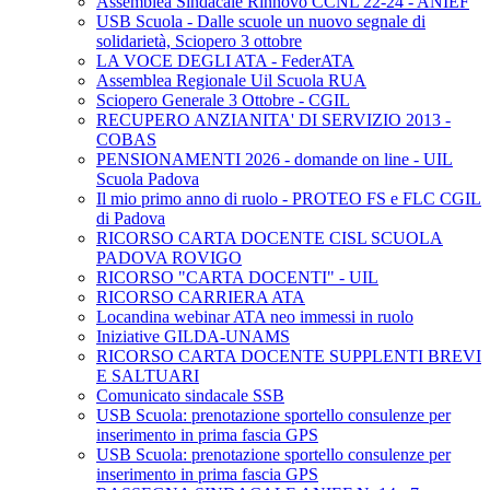
Assemblea Sindacale Rinnovo CCNL 22-24 - ANIEF
USB Scuola - Dalle scuole un nuovo segnale di
solidarietà, Sciopero 3 ottobre
LA VOCE DEGLI ATA - FederATA
Assemblea Regionale Uil Scuola RUA
Sciopero Generale 3 Ottobre - CGIL
RECUPERO ANZIANITA' DI SERVIZIO 2013 -
COBAS
PENSIONAMENTI 2026 - domande on line - UIL
Scuola Padova
Il mio primo anno di ruolo - PROTEO FS e FLC CGIL
di Padova
RICORSO CARTA DOCENTE CISL SCUOLA
PADOVA ROVIGO
RICORSO "CARTA DOCENTI" - UIL
RICORSO CARRIERA ATA
Locandina webinar ATA neo immessi in ruolo
Iniziative GILDA-UNAMS
RICORSO CARTA DOCENTE SUPPLENTI BREVI
E SALTUARI
Comunicato sindacale SSB
USB Scuola: prenotazione sportello consulenze per
inserimento in prima fascia GPS
USB Scuola: prenotazione sportello consulenze per
inserimento in prima fascia GPS