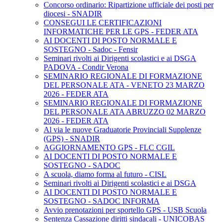
Concorso ordinario: Ripartizione ufficiale dei posti per
diocesi - SNADIR
CONSEGUI LE CERTIFICAZIONI
INFORMATICHE PER LE GPS - FEDER ATA
AI DOCENTI DI POSTO NORMALE E
SOSTEGNO - Sadoc - Fensir
Seminari rivolti ai Dirigenti scolastici e ai DSGA
PADOVA - Condir Verona
SEMINARIO REGIONALE DI FORMAZIONE
DEL PERSONALE ATA - VENETO 23 MARZO
2026 - FEDER ATA
SEMINARIO REGIONALE DI FORMAZIONE
DEL PERSONALE ATA ABRUZZO 02 MARZO
2026 - FEDER ATA
Al via le nuove Graduatorie Provinciali Supplenze
(GPS) - SNADIR
AGGIORNAMENTO GPS - FLC CGIL
AI DOCENTI DI POSTO NORMALE E
SOSTEGNO - SADOC
A scuola, diamo forma al futuro - CISL
Seminari rivolti ai Dirigenti scolastici e ai DSGA
AI DOCENTI DI POSTO NORMALE E
SOSTEGNO - SADOC INFORMA
Avvio prenotazioni per sportello GPS - USB Scuola
Sentenza Cassazione diritti sindacali - UNICOBAS