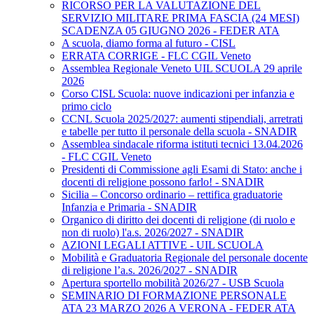
RICORSO PER LA VALUTAZIONE DEL
SERVIZIO MILITARE PRIMA FASCIA (24 MESI)
SCADENZA 05 GIUGNO 2026 - FEDER ATA
A scuola, diamo forma al futuro - CISL
ERRATA CORRIGE - FLC CGIL Veneto
Assemblea Regionale Veneto UIL SCUOLA 29 aprile
2026
Corso CISL Scuola: nuove indicazioni per infanzia e
primo ciclo
CCNL Scuola 2025/2027: aumenti stipendiali, arretrati
e tabelle per tutto il personale della scuola - SNADIR
Assemblea sindacale riforma istituti tecnici 13.04.2026
- FLC CGIL Veneto
Presidenti di Commissione agli Esami di Stato: anche i
docenti di religione possono farlo! - SNADIR
Sicilia – Concorso ordinario – rettifica graduatorie
Infanzia e Primaria - SNADIR
Organico di diritto dei docenti di religione (di ruolo e
non di ruolo) l'a.s. 2026/2027 - SNADIR
AZIONI LEGALI ATTIVE - UIL SCUOLA
Mobilità e Graduatoria Regionale del personale docente
di religione l’a.s. 2026/2027 - SNADIR
Apertura sportello mobilità 2026/27 - USB Scuola
SEMINARIO DI FORMAZIONE PERSONALE
ATA 23 MARZO 2026 A VERONA - FEDER ATA