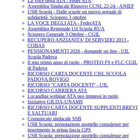
La Voce degli ATA - Feder ATA
Assemblea Sindacale Rinnovo CCNL 22-24 - ANIEF
USB Scuola - Dalle scuole un nuovo segnale di
solidarietà, Sciopero 3 ottobre
LA VOCE DEGLI ATA - FederATA
Assemblea Regionale Uil Scuola RUA
Sciopero Generale 3 Ottobre - CGIL
RECUPERO ANZIANITA' DI SERVIZIO 2013 -
COBAS
PENSIONAMENTI 2026 - domande on line - UIL
Scuola Padova
Il mio primo anno di ruolo - PROTEO FS e FLC CGIL
di Padova
RICORSO CARTA DOCENTE CISL SCUOLA
PADOVA ROVIGO
RICORSO "CARTA DOCENTI" - UIL
RICORSO CARRIERA ATA
Locandina webinar ATA neo immessi in ruolo
Iniziative GILDA-UNAMS
RICORSO CARTA DOCENTE SUPPLENTI BREVI
E SALTUARI
Comunicato sindacale SSB
USB Scuola: prenotazione sportello consulenze per
inserimento in prima fascia GPS
USB Scuola: prenotazione sportello consulenze per