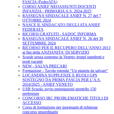
FASCIA (FederATA)
CORSO ANIEF NEOASSUNTI DOCENTI
INFANZIA - PRIMARIA A.S. 2024-2025
RASSEGNA SINDACALE ANIEF N. 27 del 7
OTTOBRE 2024
NASCE IL SINDACATO DEGLI ATA ANIEF
FEDERATA
RICORSI GRATUITI - SADOC INFORMA
RASSEGNA SINDACALE ANIEF N. 26 del 30
SETTEMBRE 2024
RICORSO PER IL RECUPERO DELL'ANNO 2013
ai fini della ANZIANITA' DI SERVIZIO
Scuole senza sostegno in Veneto: troppi supplenti e
posti vacanti
NEW - SALVA PRECARI
Formazione - Tavola rotonda "Un pianeta da salvare"
LOCANDINA SUPPLENZE E RUOLI GPS
SOSTEGNO DA PRIMA FASCIA PER L’A.S.
2024/2025 - ANIEF VENETO
USB Scuola: avvio prenotazioni sportello 150
preferenze
CONCORSO IRC PROBLEMATICHE TITOLI DI
ACCESSO
Corso di formazione per insegnanti di religione
concorso straordinario