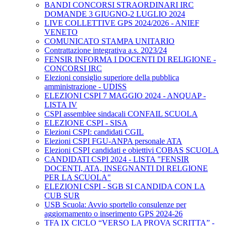
BANDI CONCORSI STRAORDINARI IRC
DOMANDE 3 GIUGNO-2 LUGLIO 2024
LIVE COLLETTIVE GPS 2024/2026 - ANIEF
VENETO
COMUNICATO STAMPA UNITARIO
Contrattazione integrativa a.s. 2023/24
FENSIR INFORMA I DOCENTI DI RELIGIONE -
CONCORSI IRC
Elezioni consiglio superiore della pubblica
amministrazione - UDISS
ELEZIONI CSPI 7 MAGGIO 2024 - ANQUAP -
LISTA IV
CSPI assemblee sindacali CONFAIL SCUOLA
ELEZIONE CSPI - SISA
Elezioni CSPI: candidati CGIL
Elezioni CSPI FGU-ANPA personale ATA
Elezioni CSPI candidati e obiettivi COBAS SCUOLA
CANDIDATI CSPI 2024 - LISTA "FENSIR
DOCENTI, ATA, INSEGNANTI DI RELGIONE
PER LA SCUOLA"
ELEZIONI CSPI - SGB SI CANDIDA CON LA
CUB SUR
USB Scuola: Avvio sportello consulenze per
aggiornamento o inserimento GPS 2024-26
TFA IX CICLO “VERSO LA PROVA SCRITTA” -