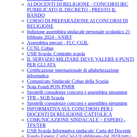
AI DOCENTI DI RELIGIONE - CONCORSI IRC
PUBBLICATO IL DECRETO - PRESTO IL
BANDO
CORSO DI PREPARAZIONE AI CONCORSI DI
RELIGIONE
Indizione assemblea sindacale personale scolastico 21
febbraio 2024 - ANIEF
Assemblea precari - FLC CGIL
CCNL Cobas
USB Scuola: Contratto scuola
IL SERVIZIO MILITARE DEVE VALERE 6 PUNTI
PER GLI ATA
Certificazione internazionale di alfabetizzazione
informatica
Comunicato Sindacale Cobas della Scuola
Nota Fondi PON PNRR
Sportelli consulenze concorsi e assemblea streaming
TFR - SGB Scuola
Sportelli consulenze concorsi e assemblea streaming
INFORMATIVA SUL CONCORSO PER I
DOCENTI DI RELIGIONE CATTOLICA
COMUNICAZIONE SINDACALE > ESPERO -
TFS/TFR
USB Scuola Informativa sindacale: Carta del Docente
Fondo Espero: Cgil-Cisl-Uil obbligano dal 2019 tutti i