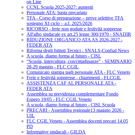
on Line
CCNL Scuola 2025-2027: aumenti
Personale ATA: basta precariato
TFA - Corso di preparazione – prove selettive TFA
sostegno XI ciclo – a.f. 2025/2026
RICORSO - ferie non godute e festività soppresse
All'albo sindacale ex art.25 legge 300/1970 - SNADIR
RIDUZIONE ORGANICO ATA AS 2026-2027 -
FEDER ATA
Riforma degli Istituti Tecnici - SNALS-Confsal News
A scuola, diamo forma al futuro - CISL
“Scuola, intercultura, con/cittadinanze” - SEMINARIO
28-29 maggio - FLC CGIL
Comunicato stampa tagli personale ATA - FLC Veneto
Ferie e festività soppresse - chiarimenti - FLCGIL
ASSISTENZA CAF AL PERSONALE ATA -
FEDER ATA
Assemblea su previdenza complementare Fondo
Espero 19/05 - FLC CGIL Veneto
A scuola, diamo forma al futuro - CISL Scuola
PRECARI - Assemblea regionale13 maggio 2026 -
UIL
FLC CGIL Veneto - Assemblea docenti precari 14.05
PD
Informative sindacali - GILDA