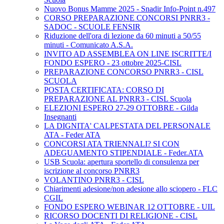
Nuovo Bonus Mamme 2025 - Snadir Info-Point n.497
CORSO PREPARAZIONE CONCORSI PNRR3 -
SADOC - SCUOLE FENSIR
Riduzione dell'ora di lezione da 60 minuti a 50/55
minuti - Comunicato A.S.A.
INVITO AD ASSEMBLEA ON LINE ISCRITTE/I
FONDO ESPERO - 23 ottobre 2025-CISL
PREPARAZIONE CONCORSO PNRR3 - CISL
SCUOLA
POSTA CERTIFICATA: CORSO DI
PREPARAZIONE AL PNRR3 - CISL Scuola
ELEZIONI ESPERO 27-29 OTTOBRE - Gilda
Insegnanti
LA DIGNITA' CALPESTATA DEL PERSONALE
ATA - Feder ATA
CONCORSI ATA TRIENNALI? SI CON
ADEGUAMENTO STIPENDIALE - Feder.ATA
USB Scuola: apertura sportello di consulenza per
iscrizione al concorso PNRR3
VOLANTINO PNRR3 - CISL
Chiarimenti adesione/non adesione allo sciopero - FLC
CGIL
FONDO ESPERO WEBINAR 12 OTTOBRE - UIL
RICORSO DOCENTI DI RELIGIONE - CISL