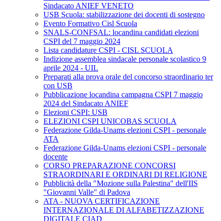
Sindacato ANIEF VENETO
USB Scuola: stabilizzazione dei docenti di sostegno
Evento Formativo Cisl Scuola
SNALS-CONFSAL: locandina candidati elezioni
CSPI del 7 maggio 2024
Lista candidature CSPI - CISL SCUOLA
Indizione assemblea sindacale personale scolastico 9
aprile 2024 - UIL
Preparati alla prova orale del concorso straordinario ter
con USB
Pubblicazione locandina campagna CSPI 7 maggio
2024 del Sindacato ANIEF
Elezioni CSPI: USB
ELEZIONI CSPI UNICOBAS SCUOLA
Federazione Gilda-Unams elezioni CSPI - personale
ATA
Federazione Gilda-Unams elezioni CSPI - personale
docente
CORSO PREPARAZIONE CONCORSI
STRAORDINARI E ORDINARI DI RELIGIONE
Pubblicità della "Mozione sulla Palestina" dell'IIS
"Giovanni Valle" di Padova
ATA - NUOVA CERTIFICAZIONE
INTERNAZIONALE DI ALFABETIZZAZIONE
DIGITALE CIAD