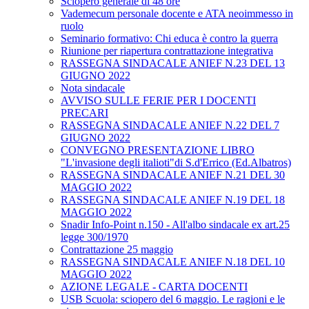
Sciopero generale di 48 ore
Vademecum personale docente e ATA neoimmesso in
ruolo
Seminario formativo: Chi educa è contro la guerra
Riunione per riapertura contrattazione integrativa
RASSEGNA SINDACALE ANIEF N.23 DEL 13
GIUGNO 2022
Nota sindacale
AVVISO SULLE FERIE PER I DOCENTI
PRECARI
RASSEGNA SINDACALE ANIEF N.22 DEL 7
GIUGNO 2022
CONVEGNO PRESENTAZIONE LIBRO
"L'invasione degli italioti"di S.d'Errico (Ed.Albatros)
RASSEGNA SINDACALE ANIEF N.21 DEL 30
MAGGIO 2022
RASSEGNA SINDACALE ANIEF N.19 DEL 18
MAGGIO 2022
Snadir Info-Point n.150 - All'albo sindacale ex art.25
legge 300/1970
Contrattazione 25 maggio
RASSEGNA SINDACALE ANIEF N.18 DEL 10
MAGGIO 2022
AZIONE LEGALE - CARTA DOCENTI
USB Scuola: sciopero del 6 maggio. Le ragioni e le