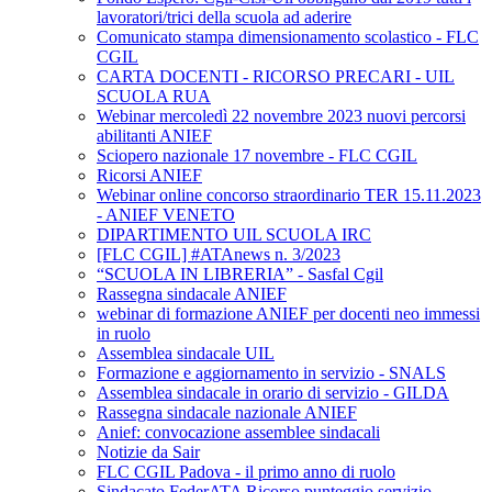
lavoratori/trici della scuola ad aderire
Comunicato stampa dimensionamento scolastico - FLC
CGIL
CARTA DOCENTI - RICORSO PRECARI - UIL
SCUOLA RUA
Webinar mercoledì 22 novembre 2023 nuovi percorsi
abilitanti ANIEF
Sciopero nazionale 17 novembre - FLC CGIL
Ricorsi ANIEF
Webinar online concorso straordinario TER 15.11.2023
- ANIEF VENETO
DIPARTIMENTO UIL SCUOLA IRC
[FLC CGIL] #ATAnews n. 3/2023
“SCUOLA IN LIBRERIA” - Sasfal Cgil
Rassegna sindacale ANIEF
webinar di formazione ANIEF per docenti neo immessi
in ruolo
Assemblea sindacale UIL
Formazione e aggiornamento in servizio - SNALS
Assemblea sindacale in orario di servizio - GILDA
Rassegna sindacale nazionale ANIEF
Anief: convocazione assemblee sindacali
Notizie da Sair
FLC CGIL Padova - il primo anno di ruolo
Sindacato FederATA Ricorso punteggio servizio