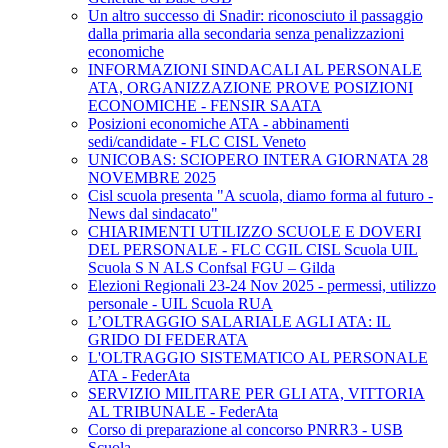
Un altro successo di Snadir: riconosciuto il passaggio
dalla primaria alla secondaria senza penalizzazioni
economiche
INFORMAZIONI SINDACALI AL PERSONALE
ATA, ORGANIZZAZIONE PROVE POSIZIONI
ECONOMICHE - FENSIR SAATA
Posizioni economiche ATA - abbinamenti
sedi/candidate - FLC CISL Veneto
UNICOBAS: SCIOPERO INTERA GIORNATA 28
NOVEMBRE 2025
Cisl scuola presenta "A scuola, diamo forma al futuro -
News dal sindacato"
CHIARIMENTI UTILIZZO SCUOLE E DOVERI
DEL PERSONALE - FLC CGIL CISL Scuola UIL
Scuola S N ALS Confsal FGU – Gilda
Elezioni Regionali 23-24 Nov 2025 - permessi, utilizzo
personale - UIL Scuola RUA
L’OLTRAGGIO SALARIALE AGLI ATA: IL
GRIDO DI FEDERATA
L'OLTRAGGIO SISTEMATICO AL PERSONALE
ATA - FederAta
SERVIZIO MILITARE PER GLI ATA, VITTORIA
AL TRIBUNALE - FederAta
Corso di preparazione al concorso PNRR3 - USB
Scuola