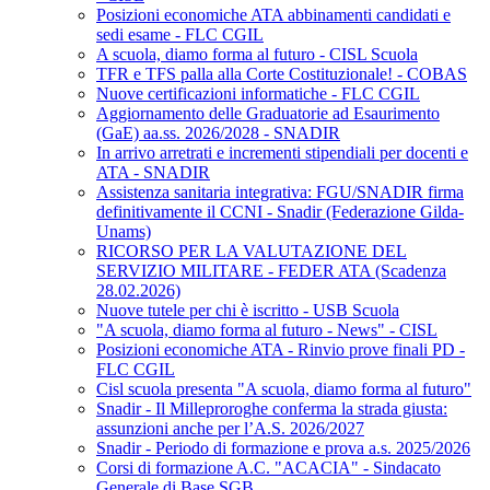
Posizioni economiche ATA abbinamenti candidati e
sedi esame - FLC CGIL
A scuola, diamo forma al futuro - CISL Scuola
TFR e TFS palla alla Corte Costituzionale! - COBAS
Nuove certificazioni informatiche - FLC CGIL
Aggiornamento delle Graduatorie ad Esaurimento
(GaE) aa.ss. 2026/2028 - SNADIR
In arrivo arretrati e incrementi stipendiali per docenti e
ATA - SNADIR
Assistenza sanitaria integrativa: FGU/SNADIR firma
definitivamente il CCNI - Snadir (Federazione Gilda-
Unams)
RICORSO PER LA VALUTAZIONE DEL
SERVIZIO MILITARE - FEDER ATA (Scadenza
28.02.2026)
Nuove tutele per chi è iscritto - USB Scuola
"A scuola, diamo forma al futuro - News" - CISL
Posizioni economiche ATA - Rinvio prove finali PD -
FLC CGIL
Cisl scuola presenta "A scuola, diamo forma al futuro"
Snadir - Il Milleproroghe conferma la strada giusta:
assunzioni anche per l’A.S. 2026/2027
Snadir - Periodo di formazione e prova a.s. 2025/2026
Corsi di formazione A.C. "ACACIA" - Sindacato
Generale di Base SGB