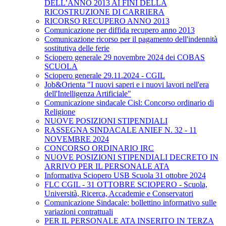
DELL’ANNO 2013 AI FINI DELLA
RICOSTRUZIONE DI CARRIERA
RICORSO RECUPERO ANNO 2013
Comunicazione per diffida recupero anno 2013
Comunicazione ricorso per il pagamento dell'indennità
sostitutiva delle ferie
Sciopero generale 29 novembre 2024 dei COBAS
SCUOLA
Sciopero generale 29.11.2024 - CGIL
Job&Orienta "I nuovi saperi e i nuovi lavori nell'era
dell'Intelligenza Artificiale"
Comunicazione sindacale Cisl: Concorso ordinario di
Religione
NUOVE POSIZIONI STIPENDIALI
RASSEGNA SINDACALE ANIEF N. 32 - 11
NOVEMBRE 2024
CONCORSO ORDINARIO IRC
NUOVE POSIZIONI STIPENDIALI DECRETO IN
ARRIVO PER IL PERSONALE ATA
Informativa Sciopero USB Scuola 31 ottobre 2024
FLC CGIL - 31 OTTOBRE SCIOPERO - Scuola,
Università, Ricerca, Accademie e Conservatori
Comunicazione Sindacale: bollettino informativo sulle
variazioni contrattuali
PER IL PERSONALE ATA INSERITO IN TERZA