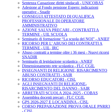
Sentenza Cassazione diritti sindacali - UNICOBAS
Adesione al Fondo pensione Espero: indicazioni
operative - Snadir
CONSEGUI ATTESTATO DI QUALIFICA
PROFESSIONALE DI OPERATORE
AMMINISTRATIVO
AZIONE SALVA PRECARI - CONTRATTI A
TERMINE - UIL SCUOLA
Seminario di formazione “La scuola del NOI” - ANIEF
RICORSO PER L' ABUSO DEI CONTRATTI A
TERMINE - UIL, IRC
Abuso contratti a termine oltre i 36 mesi - Nuovi ricorsi
SNADIR
Seminario di legislazione scolastica - ANIEF
Dimensionamento rete scolastica - FLC CGIL
INSEGNANTI DI RELIGIONE, RISARCIMENTO
ABUSO CONTRATTI - SAIR
RICORSO EDUCATORI - CISL
AGLI INSEGNANTI DI RELIGIONE-
RISARCIMENTO DEL DANNO - SAIR
ARRETRATI SCUOLA 2024–2025 - COBAS
Assemblea docenti precari - FLC CGIL
GPS 2026-2027 E LOCANDINA - CISL
CORSO PREPARAZIONE PROVA ORALE PNRR3
- CISL