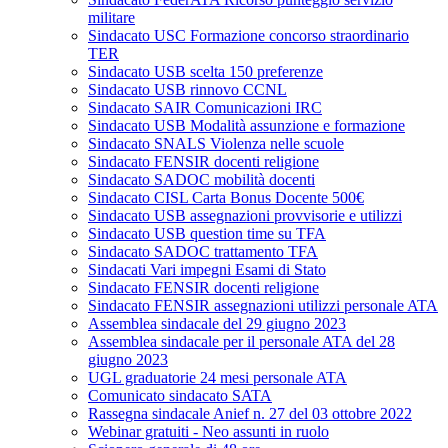
militare
Sindacato USC Formazione concorso straordinario
TER
Sindacato USB scelta 150 preferenze
Sindacato USB rinnovo CCNL
Sindacato SAIR Comunicazioni IRC
Sindacato USB Modalità assunzione e formazione
Sindacato SNALS Violenza nelle scuole
Sindacato FENSIR docenti religione
Sindacato SADOC mobilità docenti
Sindacato CISL Carta Bonus Docente 500€
Sindacato USB assegnazioni provvisorie e utilizzi
Sindacato USB question time su TFA
Sindacato SADOC trattamento TFA
Sindacati Vari impegni Esami di Stato
Sindacato FENSIR docenti religione
Sindacato FENSIR assegnazioni utilizzi personale ATA
Assemblea sindacale del 29 giugno 2023
Assemblea sindacale per il personale ATA del 28
giugno 2023
UGL graduatorie 24 mesi personale ATA
Comunicato sindacato SATA
Rassegna sindacale Anief n. 27 del 03 ottobre 2022
Webinar gratuiti - Neo assunti in ruolo