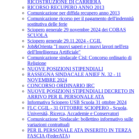
RICOSTRUZIONE DI CARRIERA
RICORSO RECUPERO ANNO 2013
Comunicazione per diffida recupero anno 2013
Comunicazione ricorso per il pagamento dell'indennità
sostitutiva delle ferie
Sciopero generale 29 novembre 2024 dei COBAS
SCUOLA
Sciopero generale 29.11.2024 - CGIL
Job&Orienta "I nuovi saperi e i nuovi lavori nell'era
dell'Intelligenza Artificiale"
Comunicazione sindacale Cisl: Concorso ordinario di
Religione
NUOVE POSIZIONI STIPENDIALI
RASSEGNA SINDACALE ANIEF N. 32 - 11
NOVEMBRE 2024
CONCORSO ORDINARIO IRC
NUOVE POSIZIONI STIPENDIALI DECRETO IN
ARRIVO PER IL PERSONALE ATA
Informativa Sciopero USB Scuola 31 ottobre 2024
FLC CGIL - 31 OTTOBRE SCIOPERO - Scuola,
Università, Ricerca, Accademie e Conservatori
Comunicazione Sindacale: bollettino informativo sulle
variazioni contrattuali
PER IL PERSONALE ATA INSERITO IN TERZA
FASCIA (FederATA)