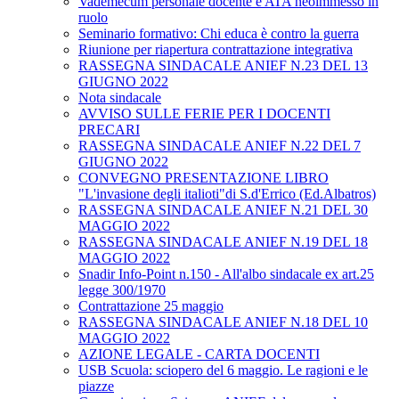
Vademecum personale docente e ATA neoimmesso in
ruolo
Seminario formativo: Chi educa è contro la guerra
Riunione per riapertura contrattazione integrativa
RASSEGNA SINDACALE ANIEF N.23 DEL 13
GIUGNO 2022
Nota sindacale
AVVISO SULLE FERIE PER I DOCENTI
PRECARI
RASSEGNA SINDACALE ANIEF N.22 DEL 7
GIUGNO 2022
CONVEGNO PRESENTAZIONE LIBRO
"L'invasione degli italioti"di S.d'Errico (Ed.Albatros)
RASSEGNA SINDACALE ANIEF N.21 DEL 30
MAGGIO 2022
RASSEGNA SINDACALE ANIEF N.19 DEL 18
MAGGIO 2022
Snadir Info-Point n.150 - All'albo sindacale ex art.25
legge 300/1970
Contrattazione 25 maggio
RASSEGNA SINDACALE ANIEF N.18 DEL 10
MAGGIO 2022
AZIONE LEGALE - CARTA DOCENTI
USB Scuola: sciopero del 6 maggio. Le ragioni e le
piazze