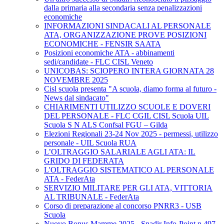
dalla primaria alla secondaria senza penalizzazioni
economiche
INFORMAZIONI SINDACALI AL PERSONALE
ATA, ORGANIZZAZIONE PROVE POSIZIONI
ECONOMICHE - FENSIR SAATA
Posizioni economiche ATA - abbinamenti
sedi/candidate - FLC CISL Veneto
UNICOBAS: SCIOPERO INTERA GIORNATA 28
NOVEMBRE 2025
Cisl scuola presenta "A scuola, diamo forma al futuro -
News dal sindacato"
CHIARIMENTI UTILIZZO SCUOLE E DOVERI
DEL PERSONALE - FLC CGIL CISL Scuola UIL
Scuola S N ALS Confsal FGU – Gilda
Elezioni Regionali 23-24 Nov 2025 - permessi, utilizzo
personale - UIL Scuola RUA
L’OLTRAGGIO SALARIALE AGLI ATA: IL
GRIDO DI FEDERATA
L'OLTRAGGIO SISTEMATICO AL PERSONALE
ATA - FederAta
SERVIZIO MILITARE PER GLI ATA, VITTORIA
AL TRIBUNALE - FederAta
Corso di preparazione al concorso PNRR3 - USB
Scuola
Nuovo Bonus Mamme 2025 - Snadir Info-Point n.497