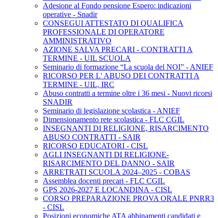
Adesione al Fondo pensione Espero: indicazioni
operative - Snadir
CONSEGUI ATTESTATO DI QUALIFICA
PROFESSIONALE DI OPERATORE
AMMINISTRATIVO
AZIONE SALVA PRECARI - CONTRATTI A
TERMINE - UIL SCUOLA
Seminario di formazione “La scuola del NOI” - ANIEF
RICORSO PER L' ABUSO DEI CONTRATTI A
TERMINE - UIL, IRC
Abuso contratti a termine oltre i 36 mesi - Nuovi ricorsi
SNADIR
Seminario di legislazione scolastica - ANIEF
Dimensionamento rete scolastica - FLC CGIL
INSEGNANTI DI RELIGIONE, RISARCIMENTO
ABUSO CONTRATTI - SAIR
RICORSO EDUCATORI - CISL
AGLI INSEGNANTI DI RELIGIONE-
RISARCIMENTO DEL DANNO - SAIR
ARRETRATI SCUOLA 2024–2025 - COBAS
Assemblea docenti precari - FLC CGIL
GPS 2026-2027 E LOCANDINA - CISL
CORSO PREPARAZIONE PROVA ORALE PNRR3
- CISL
Posizioni economiche ATA abbinamenti candidati e