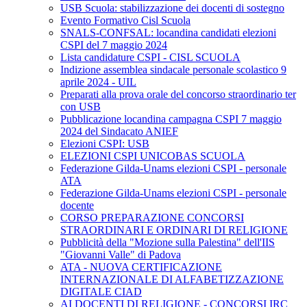
USB Scuola: stabilizzazione dei docenti di sostegno
Evento Formativo Cisl Scuola
SNALS-CONFSAL: locandina candidati elezioni
CSPI del 7 maggio 2024
Lista candidature CSPI - CISL SCUOLA
Indizione assemblea sindacale personale scolastico 9
aprile 2024 - UIL
Preparati alla prova orale del concorso straordinario ter
con USB
Pubblicazione locandina campagna CSPI 7 maggio
2024 del Sindacato ANIEF
Elezioni CSPI: USB
ELEZIONI CSPI UNICOBAS SCUOLA
Federazione Gilda-Unams elezioni CSPI - personale
ATA
Federazione Gilda-Unams elezioni CSPI - personale
docente
CORSO PREPARAZIONE CONCORSI
STRAORDINARI E ORDINARI DI RELIGIONE
Pubblicità della "Mozione sulla Palestina" dell'IIS
"Giovanni Valle" di Padova
ATA - NUOVA CERTIFICAZIONE
INTERNAZIONALE DI ALFABETIZZAZIONE
DIGITALE CIAD
AI DOCENTI DI RELIGIONE - CONCORSI IRC