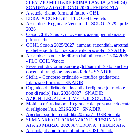
SERVIZIO MILITARE PRIMA FASCIA (24 MESI)
SCADENZA 05 GIUGNO 2026 - FEDER ATA
A scuola, diamo forma al futuro - CISL
ERRATA CORRIGE - FLC CGIL Veneto
Assemblea Regionale Veneto UIL SCUOLA 29 aprile
2026
Corso CISL Scuola: nuove indicazioni per infanzia e
primo ciclo
CCNL Scuola 2025/2027: aumenti stipendiali, arretrati
e tabelle per tutto il personale della scuola - SNADIR
Assemblea sindacale riforma istituti tecnici 13.04.2026
- FLC CGIL Veneto
Presidenti di Commissione agli Esami di Stato: anche i
docenti di religione possono farlo! - SNADIR
Sicilia – Concorso ordinario – rettifica graduatorie
Infanzia e Primaria - SNADIR
Organico di diritto dei docenti di religione (di ruolo e
non di ruolo) l'a.s. 2026/2027 - SNADIR
AZIONI LEGALI ATTIVE - UIL SCUOLA
Mobilità e Graduatoria Regionale del personale docente
di religione l’a.s. 2026/2027 - SNADIR
Apertura sportello mobilità 2026/27 - USB Scuola
SEMINARIO DI FORMAZIONE PERSONALE
ATA 23 MARZO 2026 A VERONA - FEDER ATA
A scuola, diamo forma al futuro - CISL Scuola