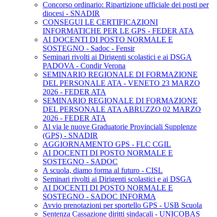
Concorso ordinario: Ripartizione ufficiale dei posti per
diocesi - SNADIR
CONSEGUI LE CERTIFICAZIONI
INFORMATICHE PER LE GPS - FEDER ATA
AI DOCENTI DI POSTO NORMALE E
SOSTEGNO - Sadoc - Fensir
Seminari rivolti ai Dirigenti scolastici e ai DSGA
PADOVA - Condir Verona
SEMINARIO REGIONALE DI FORMAZIONE
DEL PERSONALE ATA - VENETO 23 MARZO
2026 - FEDER ATA
SEMINARIO REGIONALE DI FORMAZIONE
DEL PERSONALE ATA ABRUZZO 02 MARZO
2026 - FEDER ATA
Al via le nuove Graduatorie Provinciali Supplenze
(GPS) - SNADIR
AGGIORNAMENTO GPS - FLC CGIL
AI DOCENTI DI POSTO NORMALE E
SOSTEGNO - SADOC
A scuola, diamo forma al futuro - CISL
Seminari rivolti ai Dirigenti scolastici e ai DSGA
AI DOCENTI DI POSTO NORMALE E
SOSTEGNO - SADOC INFORMA
Avvio prenotazioni per sportello GPS - USB Scuola
Sentenza Cassazione diritti sindacali - UNICOBAS