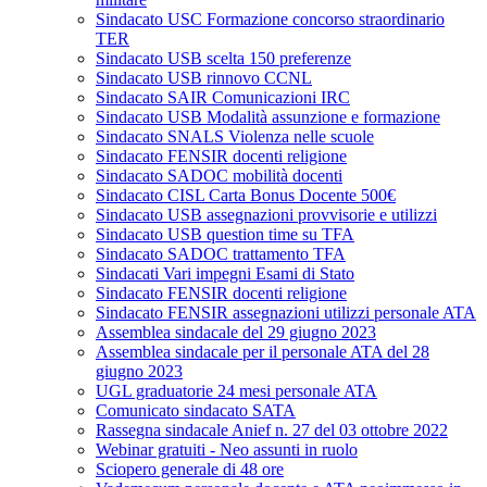
Sindacato USC Formazione concorso straordinario
TER
Sindacato USB scelta 150 preferenze
Sindacato USB rinnovo CCNL
Sindacato SAIR Comunicazioni IRC
Sindacato USB Modalità assunzione e formazione
Sindacato SNALS Violenza nelle scuole
Sindacato FENSIR docenti religione
Sindacato SADOC mobilità docenti
Sindacato CISL Carta Bonus Docente 500€
Sindacato USB assegnazioni provvisorie e utilizzi
Sindacato USB question time su TFA
Sindacato SADOC trattamento TFA
Sindacati Vari impegni Esami di Stato
Sindacato FENSIR docenti religione
Sindacato FENSIR assegnazioni utilizzi personale ATA
Assemblea sindacale del 29 giugno 2023
Assemblea sindacale per il personale ATA del 28
giugno 2023
UGL graduatorie 24 mesi personale ATA
Comunicato sindacato SATA
Rassegna sindacale Anief n. 27 del 03 ottobre 2022
Webinar gratuiti - Neo assunti in ruolo
Sciopero generale di 48 ore