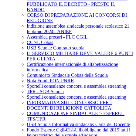
PUBBLICATO IL DECRETO - PRESTO IL
BANDO
CORSO DI PREPARAZIONE AI CONCORSI DI
RELIGIONE
Indizione assemblea sindacale personale scolastico 21
febbraio 2024 - ANIEF
Assemblea precari - FLC CGIL
CCNL Cobas
USB Scuola: Contratto scuola
IL SERVIZIO MILITARE DEVE VALERE 6 PUNTI
PER GLI ATA
Certificazione internazionale di alfabetizzazione
informatica
Comunicato Sindacale Cobas della Scuola
Nota Fondi PON PNRR
Sportelli consulenze concorsi e assemblea streaming
TFR - SGB Scuola
Sportelli consulenze concorsi e assemblea streaming
INFORMATIVA SUL CONCORSO PER I
DOCENTI DI RELIGIONE CATTOLICA
COMUNICAZIONE SINDACALE > ESPERO -
TFS/TFR
USB Scuola Informativa sindacale: Carta del Docente
Fondo Espero: Cgil-Cisl-Uil obbligano dal 2019 tutti i
lavoratori/trici della scuola ad aderire