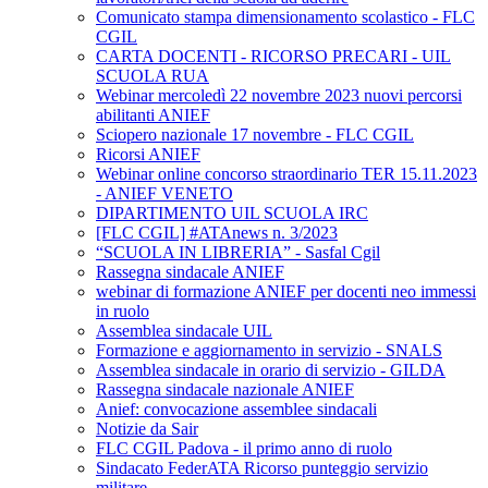
Comunicato stampa dimensionamento scolastico - FLC
CGIL
CARTA DOCENTI - RICORSO PRECARI - UIL
SCUOLA RUA
Webinar mercoledì 22 novembre 2023 nuovi percorsi
abilitanti ANIEF
Sciopero nazionale 17 novembre - FLC CGIL
Ricorsi ANIEF
Webinar online concorso straordinario TER 15.11.2023
- ANIEF VENETO
DIPARTIMENTO UIL SCUOLA IRC
[FLC CGIL] #ATAnews n. 3/2023
“SCUOLA IN LIBRERIA” - Sasfal Cgil
Rassegna sindacale ANIEF
webinar di formazione ANIEF per docenti neo immessi
in ruolo
Assemblea sindacale UIL
Formazione e aggiornamento in servizio - SNALS
Assemblea sindacale in orario di servizio - GILDA
Rassegna sindacale nazionale ANIEF
Anief: convocazione assemblee sindacali
Notizie da Sair
FLC CGIL Padova - il primo anno di ruolo
Sindacato FederATA Ricorso punteggio servizio
militare