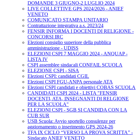
DOMANDE 3 GIUGNO-2 LUGLIO 2024
LIVE COLLETTIVE GPS 2024/2026 - ANIEF
VENETO
COMUNICATO STAMPA UNITARIO
Contrattazione integrativa a.s. 2023/24
FENSIR INFORMA I DOCENTI DI RELIGIONE -
CONCORSI IRC
Elezioni consiglio superiore della pubblica
amministrazione - UDISS
ELEZIONI CSPI 7 MAGGIO 2024 - ANQUAP -
LISTA IV
CSPI assemblee sindacali CONFAIL SCUOLA
ELEZIONE CSPI - SISA
Elezioni CSPI: candidati CGIL
Elezioni CSPI FGU-ANPA personale ATA
Elezioni CSPI candidati e obiettivi COBAS SCUOLA
CANDIDATI CSPI 2024 - LISTA "FENSIR
DOCENTI, ATA, INSEGNANTI DI RELGIONE
PER LA SCUOLA"
ELEZIONI CSPI - SGB SI CANDIDA CON LA
CUB SUR
USB Scuola: Avvio sportello consulenze per
aggiornamento o inserimento GPS 2024-26
TFA IX CICLO “VERSO LA PROVA SCRITTA” -
Sindacato ANIEF VENETO