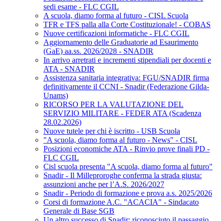
sedi esame - FLC CGIL
A scuola, diamo forma al futuro - CISL Scuola
TFR e TFS palla alla Corte Costituzionale! - COBAS
Nuove certificazioni informatiche - FLC CGIL
Aggiornamento delle Graduatorie ad Esaurimento
(GaE) aa.ss. 2026/2028 - SNADIR
In arrivo arretrati e incrementi stipendiali per docenti e
ATA - SNADIR
Assistenza sanitaria integrativa: FGU/SNADIR firma
definitivamente il CCNI - Snadir (Federazione Gilda-
Unams)
RICORSO PER LA VALUTAZIONE DEL
SERVIZIO MILITARE - FEDER ATA (Scadenza
28.02.2026)
Nuove tutele per chi è iscritto - USB Scuola
"A scuola, diamo forma al futuro - News" - CISL
Posizioni economiche ATA - Rinvio prove finali PD -
FLC CGIL
Cisl scuola presenta "A scuola, diamo forma al futuro"
Snadir - Il Milleproroghe conferma la strada giusta:
assunzioni anche per l’A.S. 2026/2027
Snadir - Periodo di formazione e prova a.s. 2025/2026
Corsi di formazione A.C. "ACACIA" - Sindacato
Generale di Base SGB
Un altro successo di Snadir: riconosciuto il passaggio