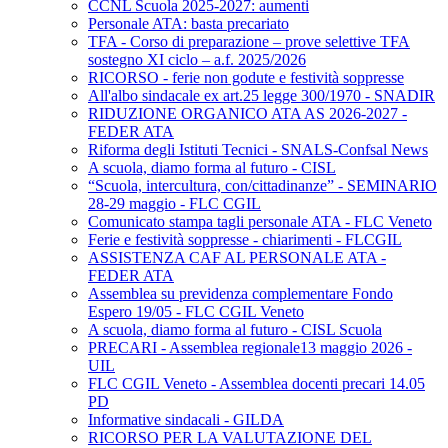
CCNL Scuola 2025-2027: aumenti
Personale ATA: basta precariato
TFA - Corso di preparazione – prove selettive TFA
sostegno XI ciclo – a.f. 2025/2026
RICORSO - ferie non godute e festività soppresse
All'albo sindacale ex art.25 legge 300/1970 - SNADIR
RIDUZIONE ORGANICO ATA AS 2026-2027 -
FEDER ATA
Riforma degli Istituti Tecnici - SNALS-Confsal News
A scuola, diamo forma al futuro - CISL
“Scuola, intercultura, con/cittadinanze” - SEMINARIO
28-29 maggio - FLC CGIL
Comunicato stampa tagli personale ATA - FLC Veneto
Ferie e festività soppresse - chiarimenti - FLCGIL
ASSISTENZA CAF AL PERSONALE ATA -
FEDER ATA
Assemblea su previdenza complementare Fondo
Espero 19/05 - FLC CGIL Veneto
A scuola, diamo forma al futuro - CISL Scuola
PRECARI - Assemblea regionale13 maggio 2026 -
UIL
FLC CGIL Veneto - Assemblea docenti precari 14.05
PD
Informative sindacali - GILDA
RICORSO PER LA VALUTAZIONE DEL