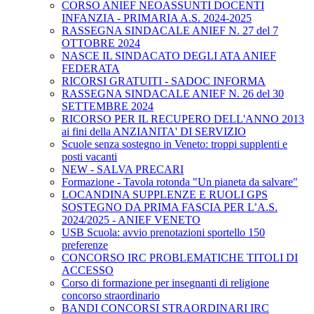
CORSO ANIEF NEOASSUNTI DOCENTI
INFANZIA - PRIMARIA A.S. 2024-2025
RASSEGNA SINDACALE ANIEF N. 27 del 7
OTTOBRE 2024
NASCE IL SINDACATO DEGLI ATA ANIEF
FEDERATA
RICORSI GRATUITI - SADOC INFORMA
RASSEGNA SINDACALE ANIEF N. 26 del 30
SETTEMBRE 2024
RICORSO PER IL RECUPERO DELL'ANNO 2013
ai fini della ANZIANITA' DI SERVIZIO
Scuole senza sostegno in Veneto: troppi supplenti e
posti vacanti
NEW - SALVA PRECARI
Formazione - Tavola rotonda "Un pianeta da salvare"
LOCANDINA SUPPLENZE E RUOLI GPS
SOSTEGNO DA PRIMA FASCIA PER L’A.S.
2024/2025 - ANIEF VENETO
USB Scuola: avvio prenotazioni sportello 150
preferenze
CONCORSO IRC PROBLEMATICHE TITOLI DI
ACCESSO
Corso di formazione per insegnanti di religione
concorso straordinario
BANDI CONCORSI STRAORDINARI IRC