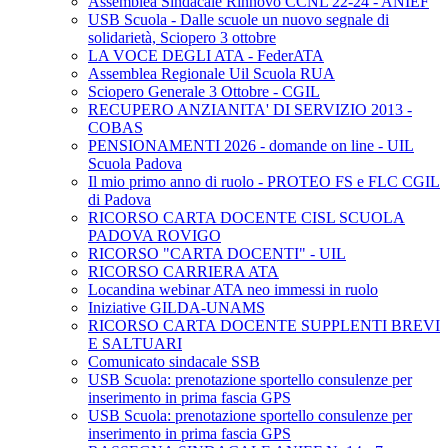
Assemblea Sindacale Rinnovo CCNL 22-24 - ANIEF
USB Scuola - Dalle scuole un nuovo segnale di
solidarietà, Sciopero 3 ottobre
LA VOCE DEGLI ATA - FederATA
Assemblea Regionale Uil Scuola RUA
Sciopero Generale 3 Ottobre - CGIL
RECUPERO ANZIANITA' DI SERVIZIO 2013 -
COBAS
PENSIONAMENTI 2026 - domande on line - UIL
Scuola Padova
Il mio primo anno di ruolo - PROTEO FS e FLC CGIL
di Padova
RICORSO CARTA DOCENTE CISL SCUOLA
PADOVA ROVIGO
RICORSO "CARTA DOCENTI" - UIL
RICORSO CARRIERA ATA
Locandina webinar ATA neo immessi in ruolo
Iniziative GILDA-UNAMS
RICORSO CARTA DOCENTE SUPPLENTI BREVI
E SALTUARI
Comunicato sindacale SSB
USB Scuola: prenotazione sportello consulenze per
inserimento in prima fascia GPS
USB Scuola: prenotazione sportello consulenze per
inserimento in prima fascia GPS