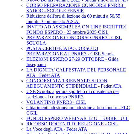
CORSO PREPARAZIONE CONCORSI PNRR3 -
SADOC - SCUOLE FENSIR
Riduzione dell'ora di lezione da 60 minuti a 50/55
minuti - Comunicato A.S.A.
INVITO AD ASSEMBLEA ON LINE ISCRITTE/I
FONDO ESPERO - 23 ottobre 2025-CISL
PREPARAZIONE CONCORSO PNRR3 - CISL
SCUOLA
POSTA CERTIFICATA: CORSO DI
PREPARAZIONE AL PNRR3 - CISL Scuola
ELEZIONI ESPERO 27-29 OTTOBRE - Gilda
Insegnanti
LA DIGNITA' CALPESTATA DEL PERSONALE
ATA - Feder ATA
CONCORSI ATA TRIENNALI? SI CON
ADEGUAMENTO STIPENDIALE - Feder.ATA
USB Scuola: apertura sportello di consulenza per
iscrizione al concorso PNRR3
VOLANTINO PNRR3 - CISL
Chiarimenti adesione/non adesione allo sciopero - FLC
CGIL
FONDO ESPERO WEBINAR 12 OTTOBRE - UIL
RICORSO DOCENTI DI RELIGIONE - CISL
La Voce degli ATA - Feder ATA