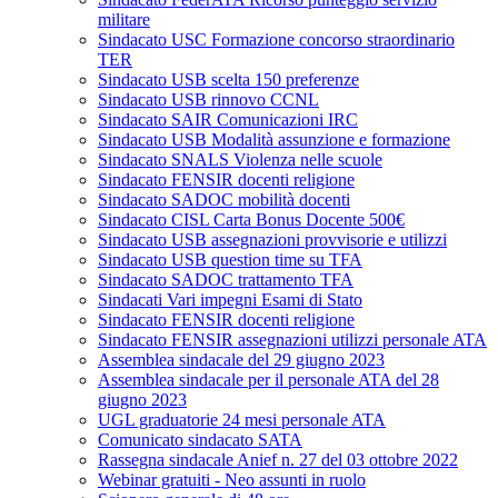
militare
Sindacato USC Formazione concorso straordinario
TER
Sindacato USB scelta 150 preferenze
Sindacato USB rinnovo CCNL
Sindacato SAIR Comunicazioni IRC
Sindacato USB Modalità assunzione e formazione
Sindacato SNALS Violenza nelle scuole
Sindacato FENSIR docenti religione
Sindacato SADOC mobilità docenti
Sindacato CISL Carta Bonus Docente 500€
Sindacato USB assegnazioni provvisorie e utilizzi
Sindacato USB question time su TFA
Sindacato SADOC trattamento TFA
Sindacati Vari impegni Esami di Stato
Sindacato FENSIR docenti religione
Sindacato FENSIR assegnazioni utilizzi personale ATA
Assemblea sindacale del 29 giugno 2023
Assemblea sindacale per il personale ATA del 28
giugno 2023
UGL graduatorie 24 mesi personale ATA
Comunicato sindacato SATA
Rassegna sindacale Anief n. 27 del 03 ottobre 2022
Webinar gratuiti - Neo assunti in ruolo