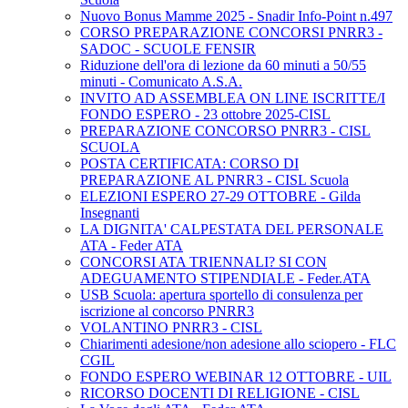
Nuovo Bonus Mamme 2025 - Snadir Info-Point n.497
CORSO PREPARAZIONE CONCORSI PNRR3 -
SADOC - SCUOLE FENSIR
Riduzione dell'ora di lezione da 60 minuti a 50/55
minuti - Comunicato A.S.A.
INVITO AD ASSEMBLEA ON LINE ISCRITTE/I
FONDO ESPERO - 23 ottobre 2025-CISL
PREPARAZIONE CONCORSO PNRR3 - CISL
SCUOLA
POSTA CERTIFICATA: CORSO DI
PREPARAZIONE AL PNRR3 - CISL Scuola
ELEZIONI ESPERO 27-29 OTTOBRE - Gilda
Insegnanti
LA DIGNITA' CALPESTATA DEL PERSONALE
ATA - Feder ATA
CONCORSI ATA TRIENNALI? SI CON
ADEGUAMENTO STIPENDIALE - Feder.ATA
USB Scuola: apertura sportello di consulenza per
iscrizione al concorso PNRR3
VOLANTINO PNRR3 - CISL
Chiarimenti adesione/non adesione allo sciopero - FLC
CGIL
FONDO ESPERO WEBINAR 12 OTTOBRE - UIL
RICORSO DOCENTI DI RELIGIONE - CISL