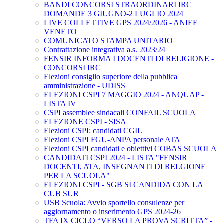
BANDI CONCORSI STRAORDINARI IRC
DOMANDE 3 GIUGNO-2 LUGLIO 2024
LIVE COLLETTIVE GPS 2024/2026 - ANIEF
VENETO
COMUNICATO STAMPA UNITARIO
Contrattazione integrativa a.s. 2023/24
FENSIR INFORMA I DOCENTI DI RELIGIONE -
CONCORSI IRC
Elezioni consiglio superiore della pubblica
amministrazione - UDISS
ELEZIONI CSPI 7 MAGGIO 2024 - ANQUAP -
LISTA IV
CSPI assemblee sindacali CONFAIL SCUOLA
ELEZIONE CSPI - SISA
Elezioni CSPI: candidati CGIL
Elezioni CSPI FGU-ANPA personale ATA
Elezioni CSPI candidati e obiettivi COBAS SCUOLA
CANDIDATI CSPI 2024 - LISTA "FENSIR
DOCENTI, ATA, INSEGNANTI DI RELGIONE
PER LA SCUOLA"
ELEZIONI CSPI - SGB SI CANDIDA CON LA
CUB SUR
USB Scuola: Avvio sportello consulenze per
aggiornamento o inserimento GPS 2024-26
TFA IX CICLO “VERSO LA PROVA SCRITTA” -