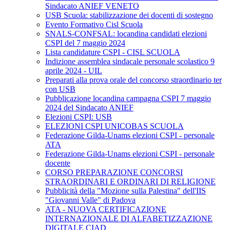
Sindacato ANIEF VENETO
USB Scuola: stabilizzazione dei docenti di sostegno
Evento Formativo Cisl Scuola
SNALS-CONFSAL: locandina candidati elezioni
CSPI del 7 maggio 2024
Lista candidature CSPI - CISL SCUOLA
Indizione assemblea sindacale personale scolastico 9
aprile 2024 - UIL
Preparati alla prova orale del concorso straordinario ter
con USB
Pubblicazione locandina campagna CSPI 7 maggio
2024 del Sindacato ANIEF
Elezioni CSPI: USB
ELEZIONI CSPI UNICOBAS SCUOLA
Federazione Gilda-Unams elezioni CSPI - personale
ATA
Federazione Gilda-Unams elezioni CSPI - personale
docente
CORSO PREPARAZIONE CONCORSI
STRAORDINARI E ORDINARI DI RELIGIONE
Pubblicità della "Mozione sulla Palestina" dell'IIS
"Giovanni Valle" di Padova
ATA - NUOVA CERTIFICAZIONE
INTERNAZIONALE DI ALFABETIZZAZIONE
DIGITALE CIAD