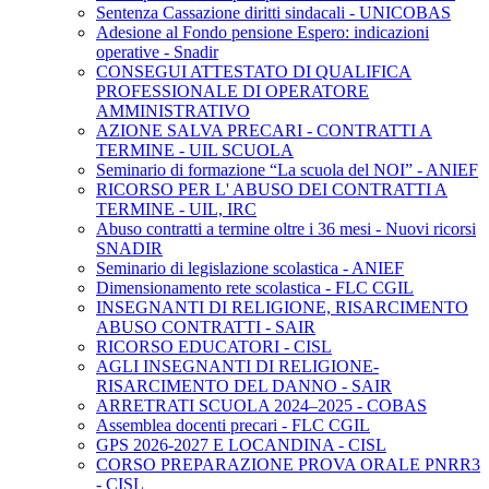
Sentenza Cassazione diritti sindacali - UNICOBAS
Adesione al Fondo pensione Espero: indicazioni
operative - Snadir
CONSEGUI ATTESTATO DI QUALIFICA
PROFESSIONALE DI OPERATORE
AMMINISTRATIVO
AZIONE SALVA PRECARI - CONTRATTI A
TERMINE - UIL SCUOLA
Seminario di formazione “La scuola del NOI” - ANIEF
RICORSO PER L' ABUSO DEI CONTRATTI A
TERMINE - UIL, IRC
Abuso contratti a termine oltre i 36 mesi - Nuovi ricorsi
SNADIR
Seminario di legislazione scolastica - ANIEF
Dimensionamento rete scolastica - FLC CGIL
INSEGNANTI DI RELIGIONE, RISARCIMENTO
ABUSO CONTRATTI - SAIR
RICORSO EDUCATORI - CISL
AGLI INSEGNANTI DI RELIGIONE-
RISARCIMENTO DEL DANNO - SAIR
ARRETRATI SCUOLA 2024–2025 - COBAS
Assemblea docenti precari - FLC CGIL
GPS 2026-2027 E LOCANDINA - CISL
CORSO PREPARAZIONE PROVA ORALE PNRR3
- CISL