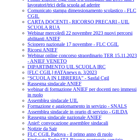
lavoratori/trici della scuola ad aderire
Comunicato stampa dimensionamento scolastico - FLC
CGIL
CARTA DOCENTI - RICORSO PRECARI - UIL
SCUOLA RUA
Webinar mercoledì 22 novembre 2023 nuovi percorsi
abilitanti ANIEF
Sciopero nazionale 17 novembre - FLC CGIL
Ricorsi ANIEF
Webinar online concorso straordinario TER 15.11.2023
- ANIEF VENETO
DIPARTIMENTO UIL SCUOLA IRC
[FLC CGIL] #ATAnews n. 3/2023
“SCUOLA IN LIBRERIA” - Sasfal Cgil
Rassegna sindacale ANIEF
webinar di formazione ANIEF per docenti neo immessi
in ruolo
Assemblea sindacale UIL
Formazione e aggiornamento in servizio - SNALS
Assemblea sindacale in orario di servizio - GILDA
Rassegna sindacale nazionale ANIEF
Anief: convocazione assemblee sindacali
Notizie da Sair
FLC CGIL Padova - il primo anno di ruolo
Sindacato FederATA Ricorso punteggio servizio