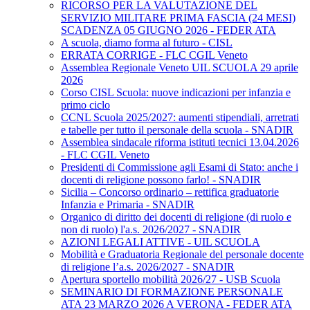
RICORSO PER LA VALUTAZIONE DEL
SERVIZIO MILITARE PRIMA FASCIA (24 MESI)
SCADENZA 05 GIUGNO 2026 - FEDER ATA
A scuola, diamo forma al futuro - CISL
ERRATA CORRIGE - FLC CGIL Veneto
Assemblea Regionale Veneto UIL SCUOLA 29 aprile
2026
Corso CISL Scuola: nuove indicazioni per infanzia e
primo ciclo
CCNL Scuola 2025/2027: aumenti stipendiali, arretrati
e tabelle per tutto il personale della scuola - SNADIR
Assemblea sindacale riforma istituti tecnici 13.04.2026
- FLC CGIL Veneto
Presidenti di Commissione agli Esami di Stato: anche i
docenti di religione possono farlo! - SNADIR
Sicilia – Concorso ordinario – rettifica graduatorie
Infanzia e Primaria - SNADIR
Organico di diritto dei docenti di religione (di ruolo e
non di ruolo) l'a.s. 2026/2027 - SNADIR
AZIONI LEGALI ATTIVE - UIL SCUOLA
Mobilità e Graduatoria Regionale del personale docente
di religione l’a.s. 2026/2027 - SNADIR
Apertura sportello mobilità 2026/27 - USB Scuola
SEMINARIO DI FORMAZIONE PERSONALE
ATA 23 MARZO 2026 A VERONA - FEDER ATA