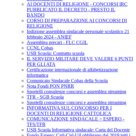
AI DOCENTI DI RELIGIONE - CONCORSI IRC
PUBBLICATO IL DECRETO - PRESTO IL
BANDO
CORSO DI PREPARAZIONE AI CONCORSI DI
RELIGIONE
Indizione assemblea sindacale personale scolastico 21
febbraio 2024 - ANIEF
Assemblea precari - FLC CGIL
CCNL Cobas
USB Scuola: Contratto scuola
IL SERVIZIO MILITARE DEVE VALERE 6 PUNTI
PER GLI ATA
Certificazione internazionale di alfabetizzazione
informatica
Comunicato Sindacale Cobas della Scuola
Nota Fondi PON PNRR
Sportelli consulenze concorsi e assemblea streaming
TFR - SGB Scuola
Sportelli consulenze concorsi e assemblea streaming
INFORMATIVA SUL CONCORSO PER I
DOCENTI DI RELIGIONE CATTOLICA
COMUNICAZIONE SINDACALE > ESPERO -
TFS/TFR
USB Scuola Informativa sindacale: Carta del Docente
Fondo Espero: Cgil-Cisl-Uil obbligano dal 2019 tutti i