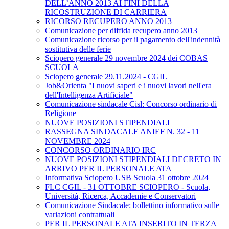
DELL’ANNO 2013 AI FINI DELLA
RICOSTRUZIONE DI CARRIERA
RICORSO RECUPERO ANNO 2013
Comunicazione per diffida recupero anno 2013
Comunicazione ricorso per il pagamento dell'indennità
sostitutiva delle ferie
Sciopero generale 29 novembre 2024 dei COBAS
SCUOLA
Sciopero generale 29.11.2024 - CGIL
Job&Orienta "I nuovi saperi e i nuovi lavori nell'era
dell'Intelligenza Artificiale"
Comunicazione sindacale Cisl: Concorso ordinario di
Religione
NUOVE POSIZIONI STIPENDIALI
RASSEGNA SINDACALE ANIEF N. 32 - 11
NOVEMBRE 2024
CONCORSO ORDINARIO IRC
NUOVE POSIZIONI STIPENDIALI DECRETO IN
ARRIVO PER IL PERSONALE ATA
Informativa Sciopero USB Scuola 31 ottobre 2024
FLC CGIL - 31 OTTOBRE SCIOPERO - Scuola,
Università, Ricerca, Accademie e Conservatori
Comunicazione Sindacale: bollettino informativo sulle
variazioni contrattuali
PER IL PERSONALE ATA INSERITO IN TERZA