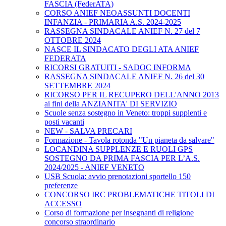
FASCIA (FederATA)
CORSO ANIEF NEOASSUNTI DOCENTI
INFANZIA - PRIMARIA A.S. 2024-2025
RASSEGNA SINDACALE ANIEF N. 27 del 7
OTTOBRE 2024
NASCE IL SINDACATO DEGLI ATA ANIEF
FEDERATA
RICORSI GRATUITI - SADOC INFORMA
RASSEGNA SINDACALE ANIEF N. 26 del 30
SETTEMBRE 2024
RICORSO PER IL RECUPERO DELL'ANNO 2013
ai fini della ANZIANITA' DI SERVIZIO
Scuole senza sostegno in Veneto: troppi supplenti e
posti vacanti
NEW - SALVA PRECARI
Formazione - Tavola rotonda "Un pianeta da salvare"
LOCANDINA SUPPLENZE E RUOLI GPS
SOSTEGNO DA PRIMA FASCIA PER L’A.S.
2024/2025 - ANIEF VENETO
USB Scuola: avvio prenotazioni sportello 150
preferenze
CONCORSO IRC PROBLEMATICHE TITOLI DI
ACCESSO
Corso di formazione per insegnanti di religione
concorso straordinario