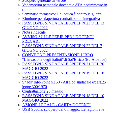
Sciopero generale di 48 ore
Vademecum personale docente e ATA neoimmesso in
ruolo
Seminario formativo: Chi educa è contro la guerra
Riunione per riapertura contrattazione integrativa
RASSEGNA SINDACALE ANIEF N.23 DEL 13
GIUGNO 2022
Nota sindacale
AVVISO SULLE FERIE PER I DOCENTI
PRECARI
RASSEGNA SINDACALE ANIEF N.22 DEL 7
GIUGNO 2022
CONVEGNO PRESENTAZIONE LIBRO
"L'invasione degli italioti"di S.d'Errico (Ed.Albatros)
RASSEGNA SINDACALE ANIEF N.21 DEL 30
MAGGIO 2022
RASSEGNA SINDACALE ANIEF N.19 DEL 18
MAGGIO 2022
Snadir Info-Point n.150 - All'albo sindacale ex art.25
legge 300/1970
Contrattazione 25 maggio
RASSEGNA SINDACALE ANIEF N.18 DEL 10
MAGGIO 2022
AZIONE LEGALE - CARTA DOCENTI
USB Scuola: sciopero del 6 maggio. Le ragioni e le