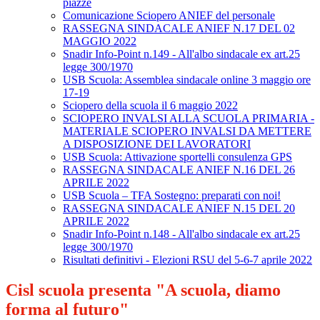
piazze
Comunicazione Sciopero ANIEF del personale
RASSEGNA SINDACALE ANIEF N.17 DEL 02
MAGGIO 2022
Snadir Info-Point n.149 - All'albo sindacale ex art.25
legge 300/1970
USB Scuola: Assemblea sindacale online 3 maggio ore
17-19
Sciopero della scuola il 6 maggio 2022
SCIOPERO INVALSI ALLA SCUOLA PRIMARIA -
MATERIALE SCIOPERO INVALSI DA METTERE
A DISPOSIZIONE DEI LAVORATORI
USB Scuola: Attivazione sportelli consulenza GPS
RASSEGNA SINDACALE ANIEF N.16 DEL 26
APRILE 2022
USB Scuola – TFA Sostegno: preparati con noi!
RASSEGNA SINDACALE ANIEF N.15 DEL 20
APRILE 2022
Snadir Info-Point n.148 - All'albo sindacale ex art.25
legge 300/1970
Risultati definitivi - Elezioni RSU del 5-6-7 aprile 2022
Cisl scuola presenta "A scuola, diamo
forma al futuro"