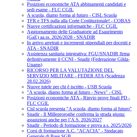
Posizioni economiche ATA abbinamenti candidati e
sedi esame - FLC CGIL
A scuola, diamo forma al futuro - CISL Scuola
TFR e TFS palla alla Corte Costituzionale! - COBAS
Nuove certificazioni informatiche - FLC CGIL
Aggiornamento delle Graduatorie ad Esaurimento
(GaE) aa.ss. 2026/2028 - SNADIR
In arrivo arretrati e incrementi stipendiali per docenti e
ATA - SNADIR
Assistenza sanitaria integrativa: FGU/SNADIR firma
definitivamente il CCNI - Snadir (Federazione Gilda-
Unams)
RICORSO PER LA VALUTAZIONE DEL
SERVIZIO MILITARE - FEDER ATA (Scadenza
28.02.2026)
Nuove tutele per chi è iscritto - USB Scuola
"A scuola, diamo forma al futuro - News" - CISL
Posizioni economiche ATA - Rinvio prove finali PD -
FLC CGIL
Cisl scuola presenta "A scuola, diamo forma al futuro"
Snadir - Il Milleproroghe conferma la strada giusta:
assunzioni anche per l’A.S. 2026/2027
Snadir - Periodo di formazione e prova a.s. 2025/2026
Corsi di formazione A.C. "ACACIA" - Sindacato
Generale di Base SGB