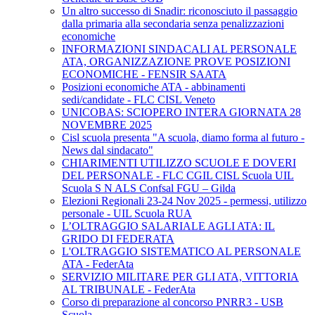
Un altro successo di Snadir: riconosciuto il passaggio
dalla primaria alla secondaria senza penalizzazioni
economiche
INFORMAZIONI SINDACALI AL PERSONALE
ATA, ORGANIZZAZIONE PROVE POSIZIONI
ECONOMICHE - FENSIR SAATA
Posizioni economiche ATA - abbinamenti
sedi/candidate - FLC CISL Veneto
UNICOBAS: SCIOPERO INTERA GIORNATA 28
NOVEMBRE 2025
Cisl scuola presenta "A scuola, diamo forma al futuro -
News dal sindacato"
CHIARIMENTI UTILIZZO SCUOLE E DOVERI
DEL PERSONALE - FLC CGIL CISL Scuola UIL
Scuola S N ALS Confsal FGU – Gilda
Elezioni Regionali 23-24 Nov 2025 - permessi, utilizzo
personale - UIL Scuola RUA
L’OLTRAGGIO SALARIALE AGLI ATA: IL
GRIDO DI FEDERATA
L'OLTRAGGIO SISTEMATICO AL PERSONALE
ATA - FederAta
SERVIZIO MILITARE PER GLI ATA, VITTORIA
AL TRIBUNALE - FederAta
Corso di preparazione al concorso PNRR3 - USB
Scuola