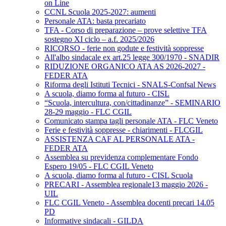
on Line
CCNL Scuola 2025-2027: aumenti
Personale ATA: basta precariato
TFA - Corso di preparazione – prove selettive TFA
sostegno XI ciclo – a.f. 2025/2026
RICORSO - ferie non godute e festività soppresse
All'albo sindacale ex art.25 legge 300/1970 - SNADIR
RIDUZIONE ORGANICO ATA AS 2026-2027 -
FEDER ATA
Riforma degli Istituti Tecnici - SNALS-Confsal News
A scuola, diamo forma al futuro - CISL
“Scuola, intercultura, con/cittadinanze” - SEMINARIO
28-29 maggio - FLC CGIL
Comunicato stampa tagli personale ATA - FLC Veneto
Ferie e festività soppresse - chiarimenti - FLCGIL
ASSISTENZA CAF AL PERSONALE ATA -
FEDER ATA
Assemblea su previdenza complementare Fondo
Espero 19/05 - FLC CGIL Veneto
A scuola, diamo forma al futuro - CISL Scuola
PRECARI - Assemblea regionale13 maggio 2026 -
UIL
FLC CGIL Veneto - Assemblea docenti precari 14.05
PD
Informative sindacali - GILDA