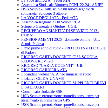
La Voce degli ATA - Feder ATA
Assemblea Sindacale Rinnovo CCNL 22-24 - ANIEF
USB Scuola - Dalle scuole un nuovo segnale di
solidarietà, Sciopero 3 ottobre
LA VOCE DEGLI ATA - FederATA
Assemblea Regionale Uil Scuola RUA
Sciopero Generale 3 Ottobre - CGIL
RECUPERO ANZIANITA' DI SERVIZIO 2013 -
COBAS
PENSIONAMENTI 2026 - domande on line - UIL
Scuola Padova
Il mio primo anno di ruolo - PROTEO FS e FLC CGIL
di Padova
RICORSO CARTA DOCENTE CISL SCUOLA
PADOVA ROVIGO
RICORSO "CARTA DOCENTI" - UIL
RICORSO CARRIERA ATA
Locandina webinar ATA neo immessi in ruolo
Iniziative GILDA-UNAMS
RICORSO CARTA DOCENTE SUPPLENTI BREVI
E SALTUARI
Comunicato sindacale SSB
USB Scuola: prenotazione sportello consulenze per
inserimento in prima fascia GPS
USB Scuola: prenotazione sportello consulenze per