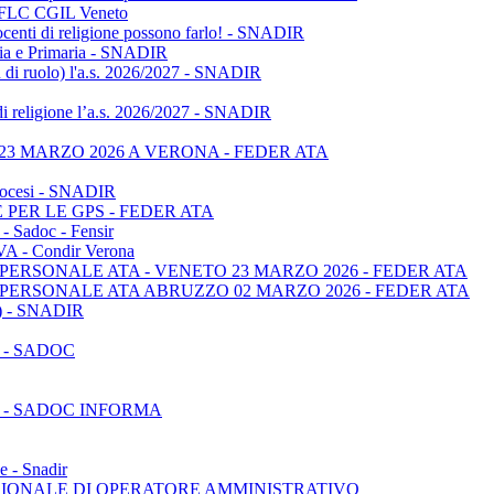
 - FLC CGIL Veneto
ocenti di religione possono farlo! - SNADIR
anzia e Primaria - SNADIR
non di ruolo) l'a.s. 2026/2027 - SNADIR
di religione l’a.s. 2026/2027 - SNADIR
3 MARZO 2026 A VERONA - FEDER ATA
 diocesi - SNADIR
PER LE GPS - FEDER ATA
adoc - Fensir
OVA - Condir Verona
ERSONALE ATA - VENETO 23 MARZO 2026 - FEDER ATA
PERSONALE ATA ABRUZZO 02 MARZO 2026 - FEDER ATA
PS) - SNADIR
 - SADOC
 - SADOC INFORMA
e - Snadir
SIONALE DI OPERATORE AMMINISTRATIVO