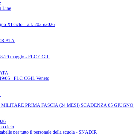
e
n Line
gno XI ciclo – a.f. 2025/2026
ER ATA
 28-29 maggio - FLC CGIL
 ATA
 19/05 - FLC CGIL Veneto
D
MILITARE PRIMA FASCIA (24 MESI) SCADENZA 05 GIUGNO 
026
mo ciclo
tabelle per tutto il personale della scuola - SNADIR