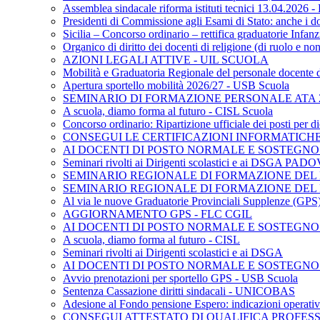
Assemblea sindacale riforma istituti tecnici 13.04.2026
Presidenti di Commissione agli Esami di Stato: anche i d
Sicilia – Concorso ordinario – rettifica graduatorie Inf
Organico di diritto dei docenti di religione (di ruolo e 
AZIONI LEGALI ATTIVE - UIL SCUOLA
Mobilità e Graduatoria Regionale del personale docente 
Apertura sportello mobilità 2026/27 - USB Scuola
SEMINARIO DI FORMAZIONE PERSONALE ATA 2
A scuola, diamo forma al futuro - CISL Scuola
Concorso ordinario: Ripartizione ufficiale dei posti per
CONSEGUI LE CERTIFICAZIONI INFORMATICHE 
AI DOCENTI DI POSTO NORMALE E SOSTEGNO - S
Seminari rivolti ai Dirigenti scolastici e ai DSGA PAD
SEMINARIO REGIONALE DI FORMAZIONE DEL P
SEMINARIO REGIONALE DI FORMAZIONE DEL 
Al via le nuove Graduatorie Provinciali Supplenze (G
AGGIORNAMENTO GPS - FLC CGIL
AI DOCENTI DI POSTO NORMALE E SOSTEGNO
A scuola, diamo forma al futuro - CISL
Seminari rivolti ai Dirigenti scolastici e ai DSGA
AI DOCENTI DI POSTO NORMALE E SOSTEGNO
Avvio prenotazioni per sportello GPS - USB Scuola
Sentenza Cassazione diritti sindacali - UNICOBAS
Adesione al Fondo pensione Espero: indicazioni operativ
CONSEGUI ATTESTATO DI QUALIFICA PROFES