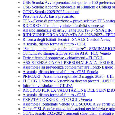
USB Scuola: Avvio prenotazioni sportello 150 preferenz
USB Scuola: Accordo Sindacale su Riunioni e Collegi o
CCNL Scuola 2025-2027: aumenti
Personale ATA: basta precariato
TFA - Corso di preparazione – prove selettive TFA soste
RICORSO - ferie non godute e festività soppresse
All'albo sindacale ex art.25 legge 300/1970 - SNADIR
RIDUZIONE ORGANICO ATA AS 2026-2027 - FED
Riforma degli Istituti Tecnici - SNALS-Confsal News
A scuola, diamo forma al futuro - CISL
“Scuola, intercultura, con/cittadinanze” - SEMINARIO
Comunicato stampa tagli personale ATA - FLC Veneto
Ferie e festività soppresse - chiarimenti - FLCGIL
ASSISTENZA CAF AL PERSONALE ATA - FEDER
Assemblea su previdenza complementare Fondo Espero
A scuola, diamo forma al futuro - CISL Scuola
PRECARI - Assemblea regionale13 maggio 2026 - UIL
FLC CGIL Veneto - Assemblea docenti precari 14.05 P
Informative sindacali - GILDA
RICORSO PER LA VALUTAZIONE DEL SERVIZIO 
A scuola, diamo forma al futuro - CISL
ERRATA CORRIGE - FLC CGIL Veneto
Assemblea Regionale Veneto UIL SCUOLA 29 aprile 2
Corso CISL Scuola: nuove indicazioni per infanzia e pri
CCNL Scuola 2025/2027: aumenti stipendiali, arretrati e 