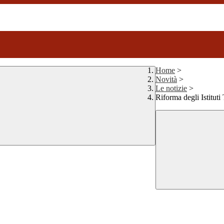
Home
>
Novità
>
Le notizie
>
Riforma degli Istitu