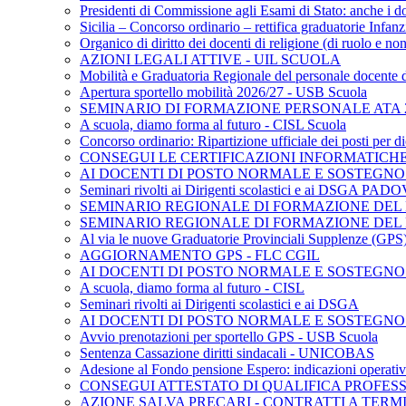
Presidenti di Commissione agli Esami di Stato: anche i d
Sicilia – Concorso ordinario – rettifica graduatorie Inf
Organico di diritto dei docenti di religione (di ruolo e 
AZIONI LEGALI ATTIVE - UIL SCUOLA
Mobilità e Graduatoria Regionale del personale docente 
Apertura sportello mobilità 2026/27 - USB Scuola
SEMINARIO DI FORMAZIONE PERSONALE ATA 2
A scuola, diamo forma al futuro - CISL Scuola
Concorso ordinario: Ripartizione ufficiale dei posti per
CONSEGUI LE CERTIFICAZIONI INFORMATICHE 
AI DOCENTI DI POSTO NORMALE E SOSTEGNO - S
Seminari rivolti ai Dirigenti scolastici e ai DSGA PAD
SEMINARIO REGIONALE DI FORMAZIONE DEL P
SEMINARIO REGIONALE DI FORMAZIONE DEL 
Al via le nuove Graduatorie Provinciali Supplenze (G
AGGIORNAMENTO GPS - FLC CGIL
AI DOCENTI DI POSTO NORMALE E SOSTEGNO
A scuola, diamo forma al futuro - CISL
Seminari rivolti ai Dirigenti scolastici e ai DSGA
AI DOCENTI DI POSTO NORMALE E SOSTEGNO
Avvio prenotazioni per sportello GPS - USB Scuola
Sentenza Cassazione diritti sindacali - UNICOBAS
Adesione al Fondo pensione Espero: indicazioni operativ
CONSEGUI ATTESTATO DI QUALIFICA PROFES
AZIONE SALVA PRECARI - CONTRATTI A TERMI