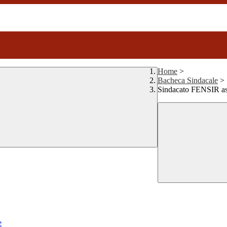
Home
>
Bacheca Sindacale
>
Sindacato FENSIR ass
e