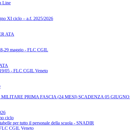
n Line
gno XI ciclo – a.f. 2025/2026
ER ATA
 28-29 maggio - FLC CGIL
 ATA
 19/05 - FLC CGIL Veneto
D
MILITARE PRIMA FASCIA (24 MESI) SCADENZA 05 GIUGNO 
026
mo ciclo
tabelle per tutto il personale della scuola - SNADIR
 - FLC CGIL Veneto