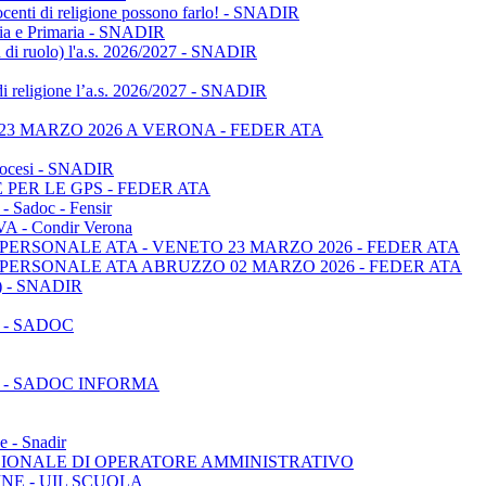
ocenti di religione possono farlo! - SNADIR
anzia e Primaria - SNADIR
non di ruolo) l'a.s. 2026/2027 - SNADIR
di religione l’a.s. 2026/2027 - SNADIR
3 MARZO 2026 A VERONA - FEDER ATA
 diocesi - SNADIR
PER LE GPS - FEDER ATA
adoc - Fensir
OVA - Condir Verona
ERSONALE ATA - VENETO 23 MARZO 2026 - FEDER ATA
PERSONALE ATA ABRUZZO 02 MARZO 2026 - FEDER ATA
PS) - SNADIR
 - SADOC
 - SADOC INFORMA
e - Snadir
SIONALE DI OPERATORE AMMINISTRATIVO
NE - UIL SCUOLA