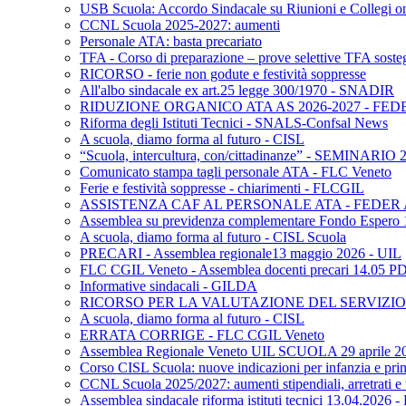
USB Scuola: Accordo Sindacale su Riunioni e Collegi o
CCNL Scuola 2025-2027: aumenti
Personale ATA: basta precariato
TFA - Corso di preparazione – prove selettive TFA soste
RICORSO - ferie non godute e festività soppresse
All'albo sindacale ex art.25 legge 300/1970 - SNADIR
RIDUZIONE ORGANICO ATA AS 2026-2027 - FED
Riforma degli Istituti Tecnici - SNALS-Confsal News
A scuola, diamo forma al futuro - CISL
“Scuola, intercultura, con/cittadinanze” - SEMINARIO
Comunicato stampa tagli personale ATA - FLC Veneto
Ferie e festività soppresse - chiarimenti - FLCGIL
ASSISTENZA CAF AL PERSONALE ATA - FEDER
Assemblea su previdenza complementare Fondo Espero
A scuola, diamo forma al futuro - CISL Scuola
PRECARI - Assemblea regionale13 maggio 2026 - UIL
FLC CGIL Veneto - Assemblea docenti precari 14.05 P
Informative sindacali - GILDA
RICORSO PER LA VALUTAZIONE DEL SERVIZIO 
A scuola, diamo forma al futuro - CISL
ERRATA CORRIGE - FLC CGIL Veneto
Assemblea Regionale Veneto UIL SCUOLA 29 aprile 2
Corso CISL Scuola: nuove indicazioni per infanzia e pri
CCNL Scuola 2025/2027: aumenti stipendiali, arretrati e 
Assemblea sindacale riforma istituti tecnici 13.04.2026