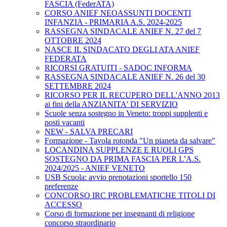
FASCIA (FederATA)
CORSO ANIEF NEOASSUNTI DOCENTI
INFANZIA - PRIMARIA A.S. 2024-2025
RASSEGNA SINDACALE ANIEF N. 27 del 7
OTTOBRE 2024
NASCE IL SINDACATO DEGLI ATA ANIEF
FEDERATA
RICORSI GRATUITI - SADOC INFORMA
RASSEGNA SINDACALE ANIEF N. 26 del 30
SETTEMBRE 2024
RICORSO PER IL RECUPERO DELL'ANNO 2013
ai fini della ANZIANITA' DI SERVIZIO
Scuole senza sostegno in Veneto: troppi supplenti e
posti vacanti
NEW - SALVA PRECARI
Formazione - Tavola rotonda "Un pianeta da salvare"
LOCANDINA SUPPLENZE E RUOLI GPS
SOSTEGNO DA PRIMA FASCIA PER L’A.S.
2024/2025 - ANIEF VENETO
USB Scuola: avvio prenotazioni sportello 150
preferenze
CONCORSO IRC PROBLEMATICHE TITOLI DI
ACCESSO
Corso di formazione per insegnanti di religione
concorso straordinario