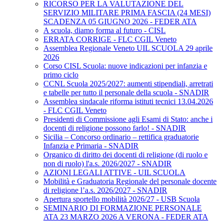
RICORSO PER LA VALUTAZIONE DEL
SERVIZIO MILITARE PRIMA FASCIA (24 MESI)
SCADENZA 05 GIUGNO 2026 - FEDER ATA
A scuola, diamo forma al futuro - CISL
ERRATA CORRIGE - FLC CGIL Veneto
Assemblea Regionale Veneto UIL SCUOLA 29 aprile
2026
Corso CISL Scuola: nuove indicazioni per infanzia e
primo ciclo
CCNL Scuola 2025/2027: aumenti stipendiali, arretrati
e tabelle per tutto il personale della scuola - SNADIR
Assemblea sindacale riforma istituti tecnici 13.04.2026
- FLC CGIL Veneto
Presidenti di Commissione agli Esami di Stato: anche i
docenti di religione possono farlo! - SNADIR
Sicilia – Concorso ordinario – rettifica graduatorie
Infanzia e Primaria - SNADIR
Organico di diritto dei docenti di religione (di ruolo e
non di ruolo) l'a.s. 2026/2027 - SNADIR
AZIONI LEGALI ATTIVE - UIL SCUOLA
Mobilità e Graduatoria Regionale del personale docente
di religione l’a.s. 2026/2027 - SNADIR
Apertura sportello mobilità 2026/27 - USB Scuola
SEMINARIO DI FORMAZIONE PERSONALE
ATA 23 MARZO 2026 A VERONA - FEDER ATA