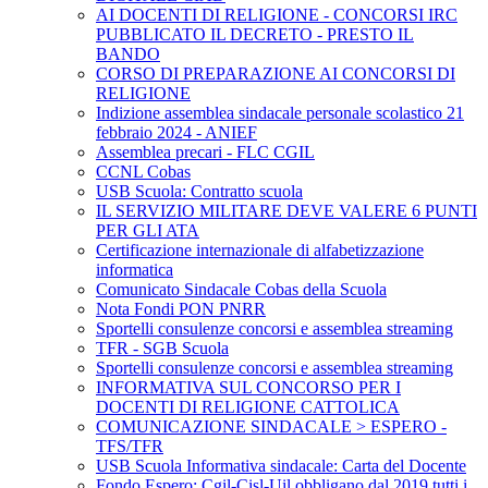
AI DOCENTI DI RELIGIONE - CONCORSI IRC
PUBBLICATO IL DECRETO - PRESTO IL
BANDO
CORSO DI PREPARAZIONE AI CONCORSI DI
RELIGIONE
Indizione assemblea sindacale personale scolastico 21
febbraio 2024 - ANIEF
Assemblea precari - FLC CGIL
CCNL Cobas
USB Scuola: Contratto scuola
IL SERVIZIO MILITARE DEVE VALERE 6 PUNTI
PER GLI ATA
Certificazione internazionale di alfabetizzazione
informatica
Comunicato Sindacale Cobas della Scuola
Nota Fondi PON PNRR
Sportelli consulenze concorsi e assemblea streaming
TFR - SGB Scuola
Sportelli consulenze concorsi e assemblea streaming
INFORMATIVA SUL CONCORSO PER I
DOCENTI DI RELIGIONE CATTOLICA
COMUNICAZIONE SINDACALE > ESPERO -
TFS/TFR
USB Scuola Informativa sindacale: Carta del Docente
Fondo Espero: Cgil-Cisl-Uil obbligano dal 2019 tutti i