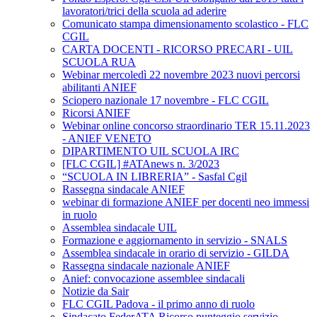
lavoratori/trici della scuola ad aderire
Comunicato stampa dimensionamento scolastico - FLC
CGIL
CARTA DOCENTI - RICORSO PRECARI - UIL
SCUOLA RUA
Webinar mercoledì 22 novembre 2023 nuovi percorsi
abilitanti ANIEF
Sciopero nazionale 17 novembre - FLC CGIL
Ricorsi ANIEF
Webinar online concorso straordinario TER 15.11.2023
- ANIEF VENETO
DIPARTIMENTO UIL SCUOLA IRC
[FLC CGIL] #ATAnews n. 3/2023
“SCUOLA IN LIBRERIA” - Sasfal Cgil
Rassegna sindacale ANIEF
webinar di formazione ANIEF per docenti neo immessi
in ruolo
Assemblea sindacale UIL
Formazione e aggiornamento in servizio - SNALS
Assemblea sindacale in orario di servizio - GILDA
Rassegna sindacale nazionale ANIEF
Anief: convocazione assemblee sindacali
Notizie da Sair
FLC CGIL Padova - il primo anno di ruolo
Sindacato FederATA Ricorso punteggio servizio