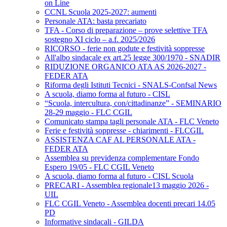
on Line
CCNL Scuola 2025-2027: aumenti
Personale ATA: basta precariato
TFA - Corso di preparazione – prove selettive TFA
sostegno XI ciclo – a.f. 2025/2026
RICORSO - ferie non godute e festività soppresse
All'albo sindacale ex art.25 legge 300/1970 - SNADIR
RIDUZIONE ORGANICO ATA AS 2026-2027 -
FEDER ATA
Riforma degli Istituti Tecnici - SNALS-Confsal News
A scuola, diamo forma al futuro - CISL
“Scuola, intercultura, con/cittadinanze” - SEMINARIO
28-29 maggio - FLC CGIL
Comunicato stampa tagli personale ATA - FLC Veneto
Ferie e festività soppresse - chiarimenti - FLCGIL
ASSISTENZA CAF AL PERSONALE ATA -
FEDER ATA
Assemblea su previdenza complementare Fondo
Espero 19/05 - FLC CGIL Veneto
A scuola, diamo forma al futuro - CISL Scuola
PRECARI - Assemblea regionale13 maggio 2026 -
UIL
FLC CGIL Veneto - Assemblea docenti precari 14.05
PD
Informative sindacali - GILDA