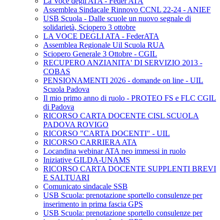
La Voce degli ATA - Feder ATA
Assemblea Sindacale Rinnovo CCNL 22-24 - ANIEF
USB Scuola - Dalle scuole un nuovo segnale di
solidarietà, Sciopero 3 ottobre
LA VOCE DEGLI ATA - FederATA
Assemblea Regionale Uil Scuola RUA
Sciopero Generale 3 Ottobre - CGIL
RECUPERO ANZIANITA' DI SERVIZIO 2013 -
COBAS
PENSIONAMENTI 2026 - domande on line - UIL
Scuola Padova
Il mio primo anno di ruolo - PROTEO FS e FLC CGIL
di Padova
RICORSO CARTA DOCENTE CISL SCUOLA
PADOVA ROVIGO
RICORSO "CARTA DOCENTI" - UIL
RICORSO CARRIERA ATA
Locandina webinar ATA neo immessi in ruolo
Iniziative GILDA-UNAMS
RICORSO CARTA DOCENTE SUPPLENTI BREVI
E SALTUARI
Comunicato sindacale SSB
USB Scuola: prenotazione sportello consulenze per
inserimento in prima fascia GPS
USB Scuola: prenotazione sportello consulenze per