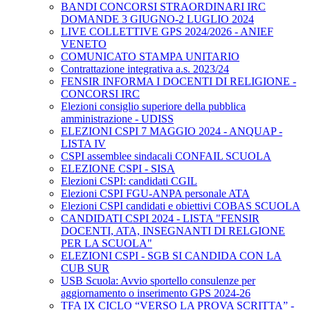
BANDI CONCORSI STRAORDINARI IRC
DOMANDE 3 GIUGNO-2 LUGLIO 2024
LIVE COLLETTIVE GPS 2024/2026 - ANIEF
VENETO
COMUNICATO STAMPA UNITARIO
Contrattazione integrativa a.s. 2023/24
FENSIR INFORMA I DOCENTI DI RELIGIONE -
CONCORSI IRC
Elezioni consiglio superiore della pubblica
amministrazione - UDISS
ELEZIONI CSPI 7 MAGGIO 2024 - ANQUAP -
LISTA IV
CSPI assemblee sindacali CONFAIL SCUOLA
ELEZIONE CSPI - SISA
Elezioni CSPI: candidati CGIL
Elezioni CSPI FGU-ANPA personale ATA
Elezioni CSPI candidati e obiettivi COBAS SCUOLA
CANDIDATI CSPI 2024 - LISTA "FENSIR
DOCENTI, ATA, INSEGNANTI DI RELGIONE
PER LA SCUOLA"
ELEZIONI CSPI - SGB SI CANDIDA CON LA
CUB SUR
USB Scuola: Avvio sportello consulenze per
aggiornamento o inserimento GPS 2024-26
TFA IX CICLO “VERSO LA PROVA SCRITTA” -