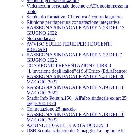
Sciopero generale di 48 ore
Vademecum personale docente e ATA neoimmesso in
ruolo
Seminario formativo: Chi educa è contro la guerra
Riunione per riapertura contrattazione integrativa
RASSEGNA SINDACALE ANIEF N.23 DEL 13
GIUGNO 2022
Nota sindacale
AVVISO SULLE FERIE PER I DOCENTI
PRECARI
RASSEGNA SINDACALE ANIEF N.22 DEL 7
GIUGNO 2022
CONVEGNO PRESENTAZIONE LIBRO
"L'invasione degli italioti"di S.d'Errico (Ed.Albatros)
RASSEGNA SINDACALE ANIEF N.21 DEL 30
MAGGIO 2022
RASSEGNA SINDACALE ANIEF N.19 DEL 18
MAGGIO 2022
Snadir Info-Point n.150 - All'albo sindacale ex art.25
legge 300/1970
Contrattazione 25 maggio
RASSEGNA SINDACALE ANIEF N.18 DEL 10
MAGGIO 2022
AZIONE LEGALE - CARTA DOCENTI
USB Scuola: sciopero del 6 maggio. Le ragioni e le