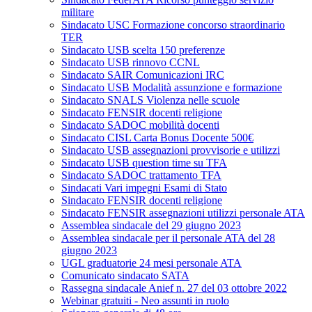
militare
Sindacato USC Formazione concorso straordinario
TER
Sindacato USB scelta 150 preferenze
Sindacato USB rinnovo CCNL
Sindacato SAIR Comunicazioni IRC
Sindacato USB Modalità assunzione e formazione
Sindacato SNALS Violenza nelle scuole
Sindacato FENSIR docenti religione
Sindacato SADOC mobilità docenti
Sindacato CISL Carta Bonus Docente 500€
Sindacato USB assegnazioni provvisorie e utilizzi
Sindacato USB question time su TFA
Sindacato SADOC trattamento TFA
Sindacati Vari impegni Esami di Stato
Sindacato FENSIR docenti religione
Sindacato FENSIR assegnazioni utilizzi personale ATA
Assemblea sindacale del 29 giugno 2023
Assemblea sindacale per il personale ATA del 28
giugno 2023
UGL graduatorie 24 mesi personale ATA
Comunicato sindacato SATA
Rassegna sindacale Anief n. 27 del 03 ottobre 2022
Webinar gratuiti - Neo assunti in ruolo