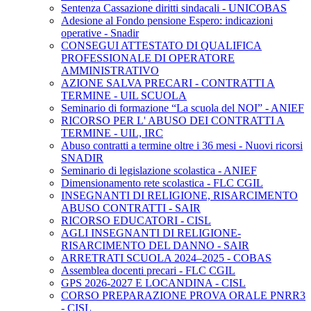
Sentenza Cassazione diritti sindacali - UNICOBAS
Adesione al Fondo pensione Espero: indicazioni
operative - Snadir
CONSEGUI ATTESTATO DI QUALIFICA
PROFESSIONALE DI OPERATORE
AMMINISTRATIVO
AZIONE SALVA PRECARI - CONTRATTI A
TERMINE - UIL SCUOLA
Seminario di formazione “La scuola del NOI” - ANIEF
RICORSO PER L' ABUSO DEI CONTRATTI A
TERMINE - UIL, IRC
Abuso contratti a termine oltre i 36 mesi - Nuovi ricorsi
SNADIR
Seminario di legislazione scolastica - ANIEF
Dimensionamento rete scolastica - FLC CGIL
INSEGNANTI DI RELIGIONE, RISARCIMENTO
ABUSO CONTRATTI - SAIR
RICORSO EDUCATORI - CISL
AGLI INSEGNANTI DI RELIGIONE-
RISARCIMENTO DEL DANNO - SAIR
ARRETRATI SCUOLA 2024–2025 - COBAS
Assemblea docenti precari - FLC CGIL
GPS 2026-2027 E LOCANDINA - CISL
CORSO PREPARAZIONE PROVA ORALE PNRR3
- CISL