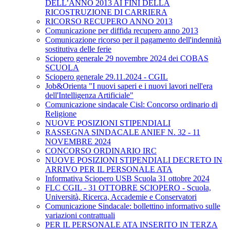
DELL’ANNO 2013 AI FINI DELLA
RICOSTRUZIONE DI CARRIERA
RICORSO RECUPERO ANNO 2013
Comunicazione per diffida recupero anno 2013
Comunicazione ricorso per il pagamento dell'indennità
sostitutiva delle ferie
Sciopero generale 29 novembre 2024 dei COBAS
SCUOLA
Sciopero generale 29.11.2024 - CGIL
Job&Orienta "I nuovi saperi e i nuovi lavori nell'era
dell'Intelligenza Artificiale"
Comunicazione sindacale Cisl: Concorso ordinario di
Religione
NUOVE POSIZIONI STIPENDIALI
RASSEGNA SINDACALE ANIEF N. 32 - 11
NOVEMBRE 2024
CONCORSO ORDINARIO IRC
NUOVE POSIZIONI STIPENDIALI DECRETO IN
ARRIVO PER IL PERSONALE ATA
Informativa Sciopero USB Scuola 31 ottobre 2024
FLC CGIL - 31 OTTOBRE SCIOPERO - Scuola,
Università, Ricerca, Accademie e Conservatori
Comunicazione Sindacale: bollettino informativo sulle
variazioni contrattuali
PER IL PERSONALE ATA INSERITO IN TERZA