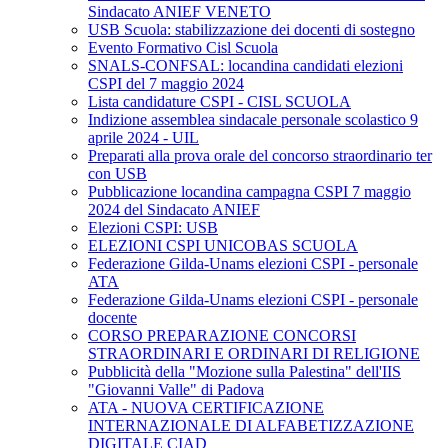
Sindacato ANIEF VENETO
USB Scuola: stabilizzazione dei docenti di sostegno
Evento Formativo Cisl Scuola
SNALS-CONFSAL: locandina candidati elezioni
CSPI del 7 maggio 2024
Lista candidature CSPI - CISL SCUOLA
Indizione assemblea sindacale personale scolastico 9
aprile 2024 - UIL
Preparati alla prova orale del concorso straordinario ter
con USB
Pubblicazione locandina campagna CSPI 7 maggio
2024 del Sindacato ANIEF
Elezioni CSPI: USB
ELEZIONI CSPI UNICOBAS SCUOLA
Federazione Gilda-Unams elezioni CSPI - personale
ATA
Federazione Gilda-Unams elezioni CSPI - personale
docente
CORSO PREPARAZIONE CONCORSI
STRAORDINARI E ORDINARI DI RELIGIONE
Pubblicità della "Mozione sulla Palestina" dell'IIS
"Giovanni Valle" di Padova
ATA - NUOVA CERTIFICAZIONE
INTERNAZIONALE DI ALFABETIZZAZIONE
DIGITALE CIAD