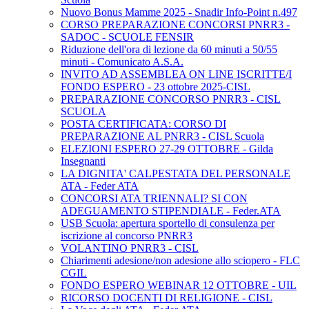
Nuovo Bonus Mamme 2025 - Snadir Info-Point n.497
CORSO PREPARAZIONE CONCORSI PNRR3 -
SADOC - SCUOLE FENSIR
Riduzione dell'ora di lezione da 60 minuti a 50/55
minuti - Comunicato A.S.A.
INVITO AD ASSEMBLEA ON LINE ISCRITTE/I
FONDO ESPERO - 23 ottobre 2025-CISL
PREPARAZIONE CONCORSO PNRR3 - CISL
SCUOLA
POSTA CERTIFICATA: CORSO DI
PREPARAZIONE AL PNRR3 - CISL Scuola
ELEZIONI ESPERO 27-29 OTTOBRE - Gilda
Insegnanti
LA DIGNITA' CALPESTATA DEL PERSONALE
ATA - Feder ATA
CONCORSI ATA TRIENNALI? SI CON
ADEGUAMENTO STIPENDIALE - Feder.ATA
USB Scuola: apertura sportello di consulenza per
iscrizione al concorso PNRR3
VOLANTINO PNRR3 - CISL
Chiarimenti adesione/non adesione allo sciopero - FLC
CGIL
FONDO ESPERO WEBINAR 12 OTTOBRE - UIL
RICORSO DOCENTI DI RELIGIONE - CISL