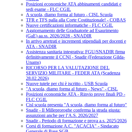
Posizioni economiche ATA abbinamenti candidati e
sedi esame - FLC CGIL
A scuola, diamo forma al futuro - CISL Scuola
TFR e TFS palla alla Corte Costituzionale! - COBAS
Nuove certificazioni informatiche - FLC CGIL
Aggiornamento delle Graduatorie ad Esaurimento
(GaE) aa.ss. 2026/2028 - SNADIR
In arrivo arretrati e incrementi stipendiali per docenti e
ATA - SNADIR
Assistenza sanitaria integrativa: FGU/SNADIR firma
definitivamente il CCNI - Snadir (Federazione Gilda-
Unams)
RICORSO PER LA VALUTAZIONE DEL
SERVIZIO MILITARE - FEDER ATA (Scadenza
28.02.2026)
Nuove tutele per chi è iscritto - USB Scuola
"A scuola, diamo forma al futuro - News" - CISL
Posizioni economiche ATA - Rinvio prove finali PD -
FLC CGIL
Cisl scuola presenta "A scuola, diamo forma al futuro"
Snadir - Il Milleproroghe conferma la strada giusta:
assunzioni anche per l’A.S. 2026/2027
Snadir - Periodo di formazione e prova a.s. 2025/2026
Corsi di formazione A.C. "ACACIA" - Sindacato
Generale di Base SGB