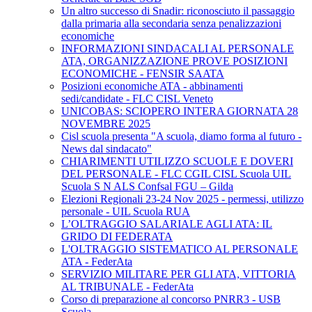
Un altro successo di Snadir: riconosciuto il passaggio
dalla primaria alla secondaria senza penalizzazioni
economiche
INFORMAZIONI SINDACALI AL PERSONALE
ATA, ORGANIZZAZIONE PROVE POSIZIONI
ECONOMICHE - FENSIR SAATA
Posizioni economiche ATA - abbinamenti
sedi/candidate - FLC CISL Veneto
UNICOBAS: SCIOPERO INTERA GIORNATA 28
NOVEMBRE 2025
Cisl scuola presenta "A scuola, diamo forma al futuro -
News dal sindacato"
CHIARIMENTI UTILIZZO SCUOLE E DOVERI
DEL PERSONALE - FLC CGIL CISL Scuola UIL
Scuola S N ALS Confsal FGU – Gilda
Elezioni Regionali 23-24 Nov 2025 - permessi, utilizzo
personale - UIL Scuola RUA
L’OLTRAGGIO SALARIALE AGLI ATA: IL
GRIDO DI FEDERATA
L'OLTRAGGIO SISTEMATICO AL PERSONALE
ATA - FederAta
SERVIZIO MILITARE PER GLI ATA, VITTORIA
AL TRIBUNALE - FederAta
Corso di preparazione al concorso PNRR3 - USB
Scuola