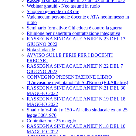
Rassegna sindacale Anief n. 27 del 03 ottobre 2022
Webinar gratuiti - Neo assunti in ruolo
Sciopero generale di 48 ore
Vademecum personale docente e ATA neoimmesso in
ruolo
Seminario formativo: Chi educa è contro la guerra
Riunione per riapertura contrattazione integrativa
RASSEGNA SINDACALE ANIEF N.23 DEL 13
GIUGNO 2022
Nota sindacale
AVVISO SULLE FERIE PER I DOCENTI
PRECARI
RASSEGNA SINDACALE ANIEF N.22 DEL 7
GIUGNO 2022
CONVEGNO PRESENTAZIONE LIBRO
"L'invasione degli italioti"di S.d'Errico (Ed.Albatros)
RASSEGNA SINDACALE ANIEF N.21 DEL 30
MAGGIO 2022
RASSEGNA SINDACALE ANIEF N.19 DEL 18
MAGGIO 2022
Snadir Info-Point n.150 - All'albo sindacale ex art.25
legge 300/1970
Contrattazione 25 maggio
RASSEGNA SINDACALE ANIEF N.18 DEL 10
MAGGIO 2022