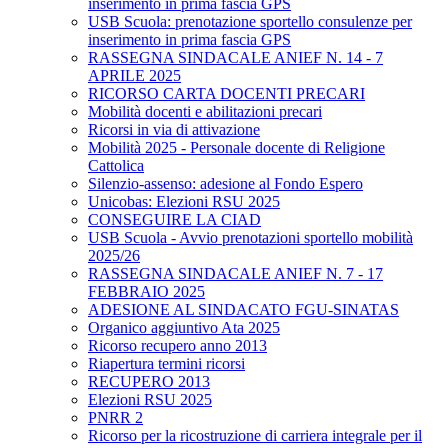
inserimento in prima fascia GPS
USB Scuola: prenotazione sportello consulenze per
inserimento in prima fascia GPS
RASSEGNA SINDACALE ANIEF N. 14 - 7
APRILE 2025
RICORSO CARTA DOCENTI PRECARI
Mobilità docenti e abilitazioni precari
Ricorsi in via di attivazione
Mobilità 2025 - Personale docente di Religione
Cattolica
Silenzio-assenso: adesione al Fondo Espero
Unicobas: Elezioni RSU 2025
CONSEGUIRE LA CIAD
USB Scuola - Avvio prenotazioni sportello mobilità
2025/26
RASSEGNA SINDACALE ANIEF N. 7 - 17
FEBBRAIO 2025
ADESIONE AL SINDACATO FGU-SINATAS
Organico aggiuntivo Ata 2025
Ricorso recupero anno 2013
Riapertura termini ricorsi
RECUPERO 2013
Elezioni RSU 2025
PNRR 2
Ricorso per la ricostruzione di carriera integrale per il