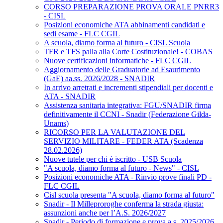
CORSO PREPARAZIONE PROVA ORALE PNRR3
- CISL
Posizioni economiche ATA abbinamenti candidati e
sedi esame - FLC CGIL
A scuola, diamo forma al futuro - CISL Scuola
TFR e TFS palla alla Corte Costituzionale! - COBAS
Nuove certificazioni informatiche - FLC CGIL
Aggiornamento delle Graduatorie ad Esaurimento
(GaE) aa.ss. 2026/2028 - SNADIR
In arrivo arretrati e incrementi stipendiali per docenti e
ATA - SNADIR
Assistenza sanitaria integrativa: FGU/SNADIR firma
definitivamente il CCNI - Snadir (Federazione Gilda-
Unams)
RICORSO PER LA VALUTAZIONE DEL
SERVIZIO MILITARE - FEDER ATA (Scadenza
28.02.2026)
Nuove tutele per chi è iscritto - USB Scuola
"A scuola, diamo forma al futuro - News" - CISL
Posizioni economiche ATA - Rinvio prove finali PD -
FLC CGIL
Cisl scuola presenta "A scuola, diamo forma al futuro"
Snadir - Il Milleproroghe conferma la strada giusta:
assunzioni anche per l’A.S. 2026/2027
Snadir - Periodo di formazione e prova a.s. 2025/2026