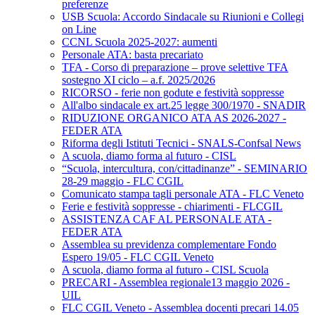
preferenze
USB Scuola: Accordo Sindacale su Riunioni e Collegi
on Line
CCNL Scuola 2025-2027: aumenti
Personale ATA: basta precariato
TFA - Corso di preparazione – prove selettive TFA
sostegno XI ciclo – a.f. 2025/2026
RICORSO - ferie non godute e festività soppresse
All'albo sindacale ex art.25 legge 300/1970 - SNADIR
RIDUZIONE ORGANICO ATA AS 2026-2027 -
FEDER ATA
Riforma degli Istituti Tecnici - SNALS-Confsal News
A scuola, diamo forma al futuro - CISL
“Scuola, intercultura, con/cittadinanze” - SEMINARIO
28-29 maggio - FLC CGIL
Comunicato stampa tagli personale ATA - FLC Veneto
Ferie e festività soppresse - chiarimenti - FLCGIL
ASSISTENZA CAF AL PERSONALE ATA -
FEDER ATA
Assemblea su previdenza complementare Fondo
Espero 19/05 - FLC CGIL Veneto
A scuola, diamo forma al futuro - CISL Scuola
PRECARI - Assemblea regionale13 maggio 2026 -
UIL
FLC CGIL Veneto - Assemblea docenti precari 14.05