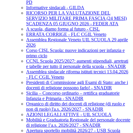
PD
Informative sindacali - GILDA
RICORSO PER LA VALUTAZIONE DEL
SERVIZIO MILITARE PRIMA FASCIA (24 MESI)
SCADENZA 05 GIUGNO 2026 - FEDER ATA
A scuola, diamo forma al futuro - CISL
ERRATA CORRIGE - FLC CGIL Veneto
Assemblea Regionale Veneto UIL SCUOLA 29 aprile
2026
Corso CISL Scuola: nuove indicazioni per infanzia e
primo ciclo
CCNL Scuola 2025/2027: aumenti stipendiali, arretrati
e tabelle per tutto il personale della scuola - SNADIR
Assemblea sindacale riforma istituti tecnici 13.04.2026
- FLC CGIL Veneto
Presidenti di Commissione agli Esami di Stato: anche i
docenti di religione possono farlo! - SNADIR
Sicilia – Concorso ordinario – rettifica graduatorie
Infanzia e Primaria - SNADIR
Organico di diritto dei docenti di religione (di ruolo e
non di ruolo) l'a.s. 2026/2027 - SNADIR
AZIONI LEGALI ATTIVE - UIL SCUOLA
Mobilità e Graduatoria Regionale del personale docente
di religione l’a.s. 2026/2027 - SNADIR
Apertura sportello mobilità 2026/27 - USB Scuola