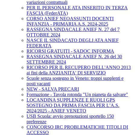
variazioni contrattuali
PER IL PERSONALE ATA INSERITO IN TERZA
FASCIA (FederATA)
CORSO ANIEF NEOASSUNTI DOCENTI
INFANZIA - PRIMARIA A.S. 2024-2025
RASSEGNA SINDACALE ANIEF N. 27 del 7
OTTOBRE 2024
NASCE IL SINDACATO DEGLI ATA ANIEF
FEDERATA
RICORSI GRATUITI - SADOC INFORMA
RASSEGNA SINDACALE ANIEF N. 26 del 30
SETTEMBRE 2024
RICORSO PER IL RECUPERO DELL'ANNO 2013
ai fini della ANZIANITA' DI SERVIZIO
Scuole senza sostegno in Veneto: troppi supplenti e
posti vacanti
NEW - SALVA PRECARI
Formazione - Tavola rotonda "Un pianeta da salvare"
LOCANDINA SUPPLENZE E RUOLI GPS
SOSTEGNO DA PRIMA FASCIA PER L’A.S.
2024/2025 - ANIEF VENETO
USB Scuola: avvio prenotazioni sportello 150
preferenze
CONCORSO IRC PROBLEMATICHE TITOLI DI
ACCESSO