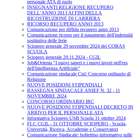
personale ATA di ruolo
INSEGNANTI RELIGIONE RECUPERO
DELL’ANNO 2013 AI FINI DELLA
RICOSTRUZIONE DI CARRIERA
RICORSO RECUPERO ANNO 2013
Comunicazione per diffida recupero anno 2013
Comunicazione ricorso per il pagamento dell'indennità
sostitutiva delle ferie
Sciopero generale 29 novembre 2024 dei COBAS
SCUOLA
Sciopero generale 29.11.2024 - CGIL
Job&Orienta "I nuovi saperi e i nuovi lavori nell'era
dell'Intelligenza Artificiale"
Comunicazione sindacale Cisl: Concorso ordinario di
Religione
NUOVE POSIZIONI STIPENDIALI
RASSEGNA SINDACALE ANIEF N. 32 - 11
NOVEMBRE 2024
CONCORSO ORDINARIO IRC
NUOVE POSIZIONI STIPENDIALI DECRETO IN
ARRIVO PER IL PERSONALE ATA
Informativa Sciopero USB Scuola 31 ottobre 2024
FLC CGIL - 31 OTTOBRE SCIOPERO - Scuola,
Università, Ricerca, Accademie e Conservatori
Comunicazione Sindacale: bollettino informativo sulle