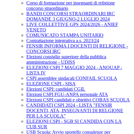
Corso di formazione per insegnanti di religione
concorso straordinario
BANDI CONCORSI STRAORDINARI IRC
DOMANDE 3 GIUGNO-2 LUGLIO 2024
LIVE COLLETTIVE GPS 2024/2026 - ANIEF
VENETO
COMUNICATO STAMPA UNITARIO
Contrattazione integrativa a.s. 2023/24
FENSIR INFORMA I DOCENTI DI RELIGIONE -
CONCORSI IRC
Elezioni consiglio superiore della pubblica
amministrazione - UDISS
ELEZIONI CSPI 7 MAGGIO 2024 - ANQUAP -
LISTA IV
CSPI assemblee sindacali CONFAIL SCUOLA
ELEZIONE CSPI - SISA
Elezioni CSPI: candidati CGIL
Elezioni CSPI FGU-ANPA personale ATA
Elezioni CSPI candidati e obiettivi COBAS SCUOLA
CANDIDATI CSPI 2024 - LISTA "FENSIR
DOCENTI, ATA, INSEGNANTI DI RELGIONE
PER LA SCUOLA"
ELEZIONI CSPI - SGB SI CANDIDA CON LA
CUB SUR
USB Scuola: Avvio sportello consulenze per