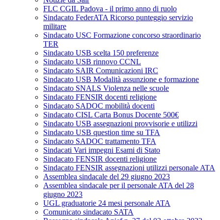
FLC CGIL Padova - il primo anno di ruolo
Sindacato FederATA Ricorso punteggio servizio
militare
Sindacato USC Formazione concorso straordinario
TER
Sindacato USB scelta 150 preferenze
Sindacato USB rinnovo CCNL
Sindacato SAIR Comunicazioni IRC
Sindacato USB Modalità assunzione e formazione
Sindacato SNALS Violenza nelle scuole
Sindacato FENSIR docenti religione
Sindacato SADOC mobilità docenti
Sindacato CISL Carta Bonus Docente 500€
Sindacato USB assegnazioni provvisorie e utilizzi
Sindacato USB question time su TFA
Sindacato SADOC trattamento TFA
Sindacati Vari impegni Esami di Stato
Sindacato FENSIR docenti religione
Sindacato FENSIR assegnazioni utilizzi personale ATA
Assemblea sindacale del 29 giugno 2023
Assemblea sindacale per il personale ATA del 28
giugno 2023
UGL graduatorie 24 mesi personale ATA
Comunicato sindacato SATA