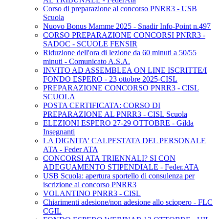
Corso di preparazione al concorso PNRR3 - USB
Scuola
Nuovo Bonus Mamme 2025 - Snadir Info-Point n.497
CORSO PREPARAZIONE CONCORSI PNRR3 -
SADOC - SCUOLE FENSIR
Riduzione dell'ora di lezione da 60 minuti a 50/55
minuti - Comunicato A.S.A.
INVITO AD ASSEMBLEA ON LINE ISCRITTE/I
FONDO ESPERO - 23 ottobre 2025-CISL
PREPARAZIONE CONCORSO PNRR3 - CISL
SCUOLA
POSTA CERTIFICATA: CORSO DI
PREPARAZIONE AL PNRR3 - CISL Scuola
ELEZIONI ESPERO 27-29 OTTOBRE - Gilda
Insegnanti
LA DIGNITA' CALPESTATA DEL PERSONALE
ATA - Feder ATA
CONCORSI ATA TRIENNALI? SI CON
ADEGUAMENTO STIPENDIALE - Feder.ATA
USB Scuola: apertura sportello di consulenza per
iscrizione al concorso PNRR3
VOLANTINO PNRR3 - CISL
Chiarimenti adesione/non adesione allo sciopero - FLC
CGIL