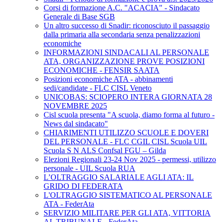
Corsi di formazione A.C. "ACACIA" - Sindacato
Generale di Base SGB
Un altro successo di Snadir: riconosciuto il passaggio
dalla primaria alla secondaria senza penalizzazioni
economiche
INFORMAZIONI SINDACALI AL PERSONALE
ATA, ORGANIZZAZIONE PROVE POSIZIONI
ECONOMICHE - FENSIR SAATA
Posizioni economiche ATA - abbinamenti
sedi/candidate - FLC CISL Veneto
UNICOBAS: SCIOPERO INTERA GIORNATA 28
NOVEMBRE 2025
Cisl scuola presenta "A scuola, diamo forma al futuro -
News dal sindacato"
CHIARIMENTI UTILIZZO SCUOLE E DOVERI
DEL PERSONALE - FLC CGIL CISL Scuola UIL
Scuola S N ALS Confsal FGU – Gilda
Elezioni Regionali 23-24 Nov 2025 - permessi, utilizzo
personale - UIL Scuola RUA
L’OLTRAGGIO SALARIALE AGLI ATA: IL
GRIDO DI FEDERATA
L'OLTRAGGIO SISTEMATICO AL PERSONALE
ATA - FederAta
SERVIZIO MILITARE PER GLI ATA, VITTORIA
AL TRIBUNALE - FederAta