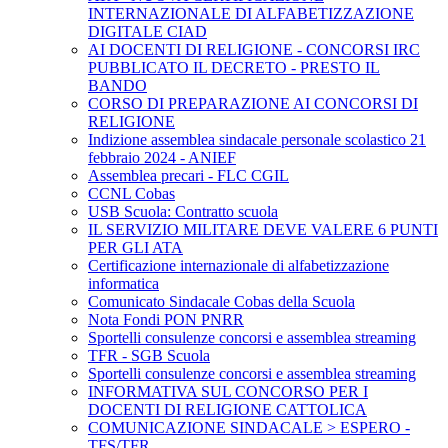
INTERNAZIONALE DI ALFABETIZZAZIONE
DIGITALE CIAD
AI DOCENTI DI RELIGIONE - CONCORSI IRC
PUBBLICATO IL DECRETO - PRESTO IL
BANDO
CORSO DI PREPARAZIONE AI CONCORSI DI
RELIGIONE
Indizione assemblea sindacale personale scolastico 21
febbraio 2024 - ANIEF
Assemblea precari - FLC CGIL
CCNL Cobas
USB Scuola: Contratto scuola
IL SERVIZIO MILITARE DEVE VALERE 6 PUNTI
PER GLI ATA
Certificazione internazionale di alfabetizzazione
informatica
Comunicato Sindacale Cobas della Scuola
Nota Fondi PON PNRR
Sportelli consulenze concorsi e assemblea streaming
TFR - SGB Scuola
Sportelli consulenze concorsi e assemblea streaming
INFORMATIVA SUL CONCORSO PER I
DOCENTI DI RELIGIONE CATTOLICA
COMUNICAZIONE SINDACALE > ESPERO -
TFS/TFR