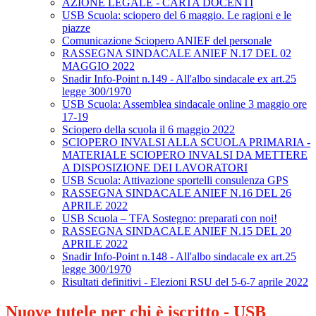
AZIONE LEGALE - CARTA DOCENTI
USB Scuola: sciopero del 6 maggio. Le ragioni e le
piazze
Comunicazione Sciopero ANIEF del personale
RASSEGNA SINDACALE ANIEF N.17 DEL 02
MAGGIO 2022
Snadir Info-Point n.149 - All'albo sindacale ex art.25
legge 300/1970
USB Scuola: Assemblea sindacale online 3 maggio ore
17-19
Sciopero della scuola il 6 maggio 2022
SCIOPERO INVALSI ALLA SCUOLA PRIMARIA -
MATERIALE SCIOPERO INVALSI DA METTERE
A DISPOSIZIONE DEI LAVORATORI
USB Scuola: Attivazione sportelli consulenza GPS
RASSEGNA SINDACALE ANIEF N.16 DEL 26
APRILE 2022
USB Scuola – TFA Sostegno: preparati con noi!
RASSEGNA SINDACALE ANIEF N.15 DEL 20
APRILE 2022
Snadir Info-Point n.148 - All'albo sindacale ex art.25
legge 300/1970
Risultati definitivi - Elezioni RSU del 5-6-7 aprile 2022
Nuove tutele per chi è iscritto - USB