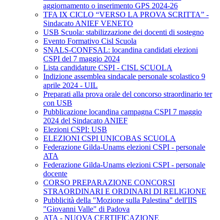
aggiornamento o inserimento GPS 2024-26
TFA IX CICLO “VERSO LA PROVA SCRITTA” -
Sindacato ANIEF VENETO
USB Scuola: stabilizzazione dei docenti di sostegno
Evento Formativo Cisl Scuola
SNALS-CONFSAL: locandina candidati elezioni
CSPI del 7 maggio 2024
Lista candidature CSPI - CISL SCUOLA
Indizione assemblea sindacale personale scolastico 9
aprile 2024 - UIL
Preparati alla prova orale del concorso straordinario ter
con USB
Pubblicazione locandina campagna CSPI 7 maggio
2024 del Sindacato ANIEF
Elezioni CSPI: USB
ELEZIONI CSPI UNICOBAS SCUOLA
Federazione Gilda-Unams elezioni CSPI - personale
ATA
Federazione Gilda-Unams elezioni CSPI - personale
docente
CORSO PREPARAZIONE CONCORSI
STRAORDINARI E ORDINARI DI RELIGIONE
Pubblicità della "Mozione sulla Palestina" dell'IIS
"Giovanni Valle" di Padova
ATA - NUOVA CERTIFICAZIONE