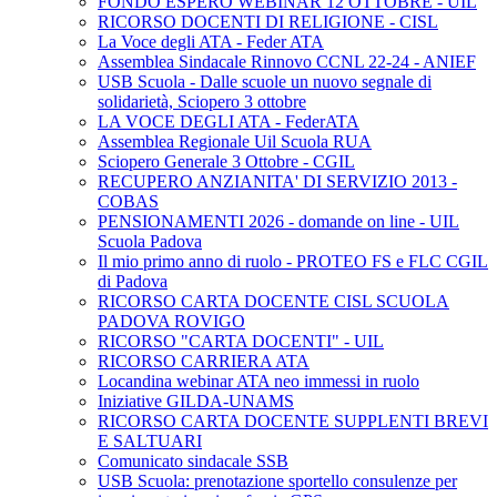
FONDO ESPERO WEBINAR 12 OTTOBRE - UIL
RICORSO DOCENTI DI RELIGIONE - CISL
La Voce degli ATA - Feder ATA
Assemblea Sindacale Rinnovo CCNL 22-24 - ANIEF
USB Scuola - Dalle scuole un nuovo segnale di
solidarietà, Sciopero 3 ottobre
LA VOCE DEGLI ATA - FederATA
Assemblea Regionale Uil Scuola RUA
Sciopero Generale 3 Ottobre - CGIL
RECUPERO ANZIANITA' DI SERVIZIO 2013 -
COBAS
PENSIONAMENTI 2026 - domande on line - UIL
Scuola Padova
Il mio primo anno di ruolo - PROTEO FS e FLC CGIL
di Padova
RICORSO CARTA DOCENTE CISL SCUOLA
PADOVA ROVIGO
RICORSO "CARTA DOCENTI" - UIL
RICORSO CARRIERA ATA
Locandina webinar ATA neo immessi in ruolo
Iniziative GILDA-UNAMS
RICORSO CARTA DOCENTE SUPPLENTI BREVI
E SALTUARI
Comunicato sindacale SSB
USB Scuola: prenotazione sportello consulenze per