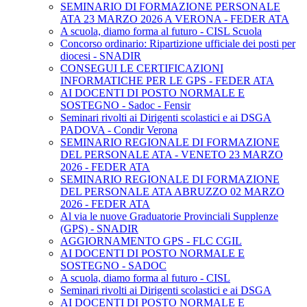
SEMINARIO DI FORMAZIONE PERSONALE
ATA 23 MARZO 2026 A VERONA - FEDER ATA
A scuola, diamo forma al futuro - CISL Scuola
Concorso ordinario: Ripartizione ufficiale dei posti per
diocesi - SNADIR
CONSEGUI LE CERTIFICAZIONI
INFORMATICHE PER LE GPS - FEDER ATA
AI DOCENTI DI POSTO NORMALE E
SOSTEGNO - Sadoc - Fensir
Seminari rivolti ai Dirigenti scolastici e ai DSGA
PADOVA - Condir Verona
SEMINARIO REGIONALE DI FORMAZIONE
DEL PERSONALE ATA - VENETO 23 MARZO
2026 - FEDER ATA
SEMINARIO REGIONALE DI FORMAZIONE
DEL PERSONALE ATA ABRUZZO 02 MARZO
2026 - FEDER ATA
Al via le nuove Graduatorie Provinciali Supplenze
(GPS) - SNADIR
AGGIORNAMENTO GPS - FLC CGIL
AI DOCENTI DI POSTO NORMALE E
SOSTEGNO - SADOC
A scuola, diamo forma al futuro - CISL
Seminari rivolti ai Dirigenti scolastici e ai DSGA
AI DOCENTI DI POSTO NORMALE E