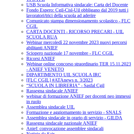
USB Scuola Informativa sindacale: Carta del Docente
Fondo Espero: Cgil-Cisl-Uil obbligano dal 2019 tutti i
lavoratori/trici della scuola ad aderire
Comunicato stampa dimensionamento scolastico - FLC
CGIL
CARTA DOCENTI - RICORSO PRECARI - UIL
SCUOLA RUA
Webinar mercoledì 22 novembre 2023 nuovi percorsi
abilitanti ANIEF
Sciopero nazionale 17 novembre - FLC CGIL
Ricorsi ANIEF
Webinar online concorso straordinario TER 15.11.2023
- ANIEF VENETO
DIPARTIMENTO UIL SCUOLA IRC
[FLC CGIL] #ATAnews n. 3/2023
“SCUOLA IN LIBRERIA” - Sasfal Cgil
Rassegna sindacale ANIEF
webinar di formazione ANIEF per docenti neo immessi
in ruolo
Assemblea sindacale UIL
Formazione e aggiornamento in servizio - SNALS
Assemblea sindacale in orario di servizio - GILDA
Rassegna sindacale nazionale ANIEF
Anief: convocazione assemblee sindacali
Notizie da Sair