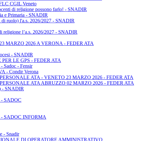
 - FLC CGIL Veneto
ocenti di religione possono farlo! - SNADIR
anzia e Primaria - SNADIR
non di ruolo) l'a.s. 2026/2027 - SNADIR
di religione l’a.s. 2026/2027 - SNADIR
3 MARZO 2026 A VERONA - FEDER ATA
 diocesi - SNADIR
PER LE GPS - FEDER ATA
adoc - Fensir
OVA - Condir Verona
ERSONALE ATA - VENETO 23 MARZO 2026 - FEDER ATA
PERSONALE ATA ABRUZZO 02 MARZO 2026 - FEDER ATA
PS) - SNADIR
 - SADOC
 - SADOC INFORMA
e - Snadir
SIONALE DI OPERATORE AMMINISTRATIVO