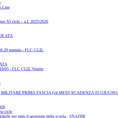
e
n Line
gno XI ciclo – a.f. 2025/2026
ER ATA
 28-29 maggio - FLC CGIL
 ATA
 19/05 - FLC CGIL Veneto
D
MILITARE PRIMA FASCIA (24 MESI) SCADENZA 05 GIUGNO 
026
mo ciclo
tabelle per tutto il personale della scuola - SNADIR