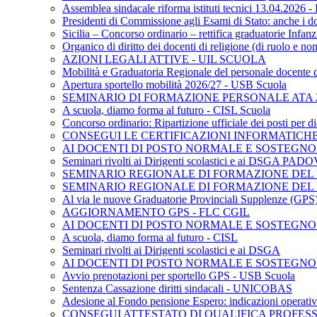
Assemblea sindacale riforma istituti tecnici 13.04.2026
Presidenti di Commissione agli Esami di Stato: anche i d
Sicilia – Concorso ordinario – rettifica graduatorie Inf
Organico di diritto dei docenti di religione (di ruolo e 
AZIONI LEGALI ATTIVE - UIL SCUOLA
Mobilità e Graduatoria Regionale del personale docente 
Apertura sportello mobilità 2026/27 - USB Scuola
SEMINARIO DI FORMAZIONE PERSONALE ATA 2
A scuola, diamo forma al futuro - CISL Scuola
Concorso ordinario: Ripartizione ufficiale dei posti per
CONSEGUI LE CERTIFICAZIONI INFORMATICHE 
AI DOCENTI DI POSTO NORMALE E SOSTEGNO - S
Seminari rivolti ai Dirigenti scolastici e ai DSGA PAD
SEMINARIO REGIONALE DI FORMAZIONE DEL P
SEMINARIO REGIONALE DI FORMAZIONE DEL 
Al via le nuove Graduatorie Provinciali Supplenze (G
AGGIORNAMENTO GPS - FLC CGIL
AI DOCENTI DI POSTO NORMALE E SOSTEGNO
A scuola, diamo forma al futuro - CISL
Seminari rivolti ai Dirigenti scolastici e ai DSGA
AI DOCENTI DI POSTO NORMALE E SOSTEGNO
Avvio prenotazioni per sportello GPS - USB Scuola
Sentenza Cassazione diritti sindacali - UNICOBAS
Adesione al Fondo pensione Espero: indicazioni operativ
CONSEGUI ATTESTATO DI QUALIFICA PROFES