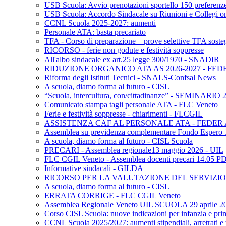
USB Scuola: Avvio prenotazioni sportello 150 preferenz
USB Scuola: Accordo Sindacale su Riunioni e Collegi o
CCNL Scuola 2025-2027: aumenti
Personale ATA: basta precariato
TFA - Corso di preparazione – prove selettive TFA soste
RICORSO - ferie non godute e festività soppresse
All'albo sindacale ex art.25 legge 300/1970 - SNADIR
RIDUZIONE ORGANICO ATA AS 2026-2027 - FED
Riforma degli Istituti Tecnici - SNALS-Confsal News
A scuola, diamo forma al futuro - CISL
“Scuola, intercultura, con/cittadinanze” - SEMINARIO
Comunicato stampa tagli personale ATA - FLC Veneto
Ferie e festività soppresse - chiarimenti - FLCGIL
ASSISTENZA CAF AL PERSONALE ATA - FEDER
Assemblea su previdenza complementare Fondo Espero
A scuola, diamo forma al futuro - CISL Scuola
PRECARI - Assemblea regionale13 maggio 2026 - UIL
FLC CGIL Veneto - Assemblea docenti precari 14.05 P
Informative sindacali - GILDA
RICORSO PER LA VALUTAZIONE DEL SERVIZIO 
A scuola, diamo forma al futuro - CISL
ERRATA CORRIGE - FLC CGIL Veneto
Assemblea Regionale Veneto UIL SCUOLA 29 aprile 2
Corso CISL Scuola: nuove indicazioni per infanzia e pri
CCNL Scuola 2025/2027: aumenti stipendiali, arretrati e 