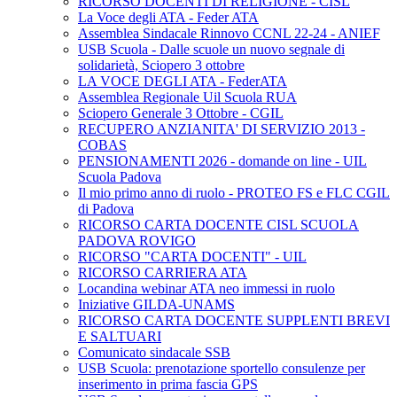
RICORSO DOCENTI DI RELIGIONE - CISL
La Voce degli ATA - Feder ATA
Assemblea Sindacale Rinnovo CCNL 22-24 - ANIEF
USB Scuola - Dalle scuole un nuovo segnale di
solidarietà, Sciopero 3 ottobre
LA VOCE DEGLI ATA - FederATA
Assemblea Regionale Uil Scuola RUA
Sciopero Generale 3 Ottobre - CGIL
RECUPERO ANZIANITA' DI SERVIZIO 2013 -
COBAS
PENSIONAMENTI 2026 - domande on line - UIL
Scuola Padova
Il mio primo anno di ruolo - PROTEO FS e FLC CGIL
di Padova
RICORSO CARTA DOCENTE CISL SCUOLA
PADOVA ROVIGO
RICORSO "CARTA DOCENTI" - UIL
RICORSO CARRIERA ATA
Locandina webinar ATA neo immessi in ruolo
Iniziative GILDA-UNAMS
RICORSO CARTA DOCENTE SUPPLENTI BREVI
E SALTUARI
Comunicato sindacale SSB
USB Scuola: prenotazione sportello consulenze per
inserimento in prima fascia GPS