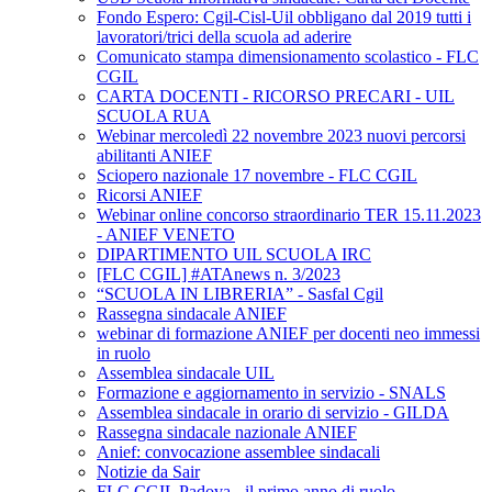
Fondo Espero: Cgil-Cisl-Uil obbligano dal 2019 tutti i
lavoratori/trici della scuola ad aderire
Comunicato stampa dimensionamento scolastico - FLC
CGIL
CARTA DOCENTI - RICORSO PRECARI - UIL
SCUOLA RUA
Webinar mercoledì 22 novembre 2023 nuovi percorsi
abilitanti ANIEF
Sciopero nazionale 17 novembre - FLC CGIL
Ricorsi ANIEF
Webinar online concorso straordinario TER 15.11.2023
- ANIEF VENETO
DIPARTIMENTO UIL SCUOLA IRC
[FLC CGIL] #ATAnews n. 3/2023
“SCUOLA IN LIBRERIA” - Sasfal Cgil
Rassegna sindacale ANIEF
webinar di formazione ANIEF per docenti neo immessi
in ruolo
Assemblea sindacale UIL
Formazione e aggiornamento in servizio - SNALS
Assemblea sindacale in orario di servizio - GILDA
Rassegna sindacale nazionale ANIEF
Anief: convocazione assemblee sindacali
Notizie da Sair
FLC CGIL Padova - il primo anno di ruolo