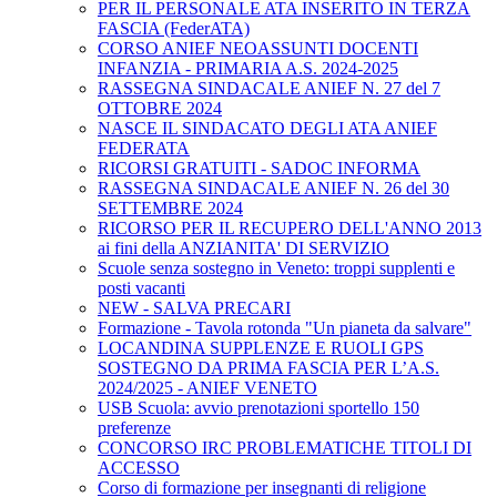
PER IL PERSONALE ATA INSERITO IN TERZA
FASCIA (FederATA)
CORSO ANIEF NEOASSUNTI DOCENTI
INFANZIA - PRIMARIA A.S. 2024-2025
RASSEGNA SINDACALE ANIEF N. 27 del 7
OTTOBRE 2024
NASCE IL SINDACATO DEGLI ATA ANIEF
FEDERATA
RICORSI GRATUITI - SADOC INFORMA
RASSEGNA SINDACALE ANIEF N. 26 del 30
SETTEMBRE 2024
RICORSO PER IL RECUPERO DELL'ANNO 2013
ai fini della ANZIANITA' DI SERVIZIO
Scuole senza sostegno in Veneto: troppi supplenti e
posti vacanti
NEW - SALVA PRECARI
Formazione - Tavola rotonda "Un pianeta da salvare"
LOCANDINA SUPPLENZE E RUOLI GPS
SOSTEGNO DA PRIMA FASCIA PER L’A.S.
2024/2025 - ANIEF VENETO
USB Scuola: avvio prenotazioni sportello 150
preferenze
CONCORSO IRC PROBLEMATICHE TITOLI DI
ACCESSO
Corso di formazione per insegnanti di religione