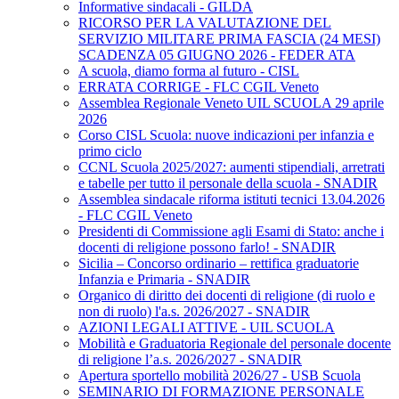
Informative sindacali - GILDA
RICORSO PER LA VALUTAZIONE DEL
SERVIZIO MILITARE PRIMA FASCIA (24 MESI)
SCADENZA 05 GIUGNO 2026 - FEDER ATA
A scuola, diamo forma al futuro - CISL
ERRATA CORRIGE - FLC CGIL Veneto
Assemblea Regionale Veneto UIL SCUOLA 29 aprile
2026
Corso CISL Scuola: nuove indicazioni per infanzia e
primo ciclo
CCNL Scuola 2025/2027: aumenti stipendiali, arretrati
e tabelle per tutto il personale della scuola - SNADIR
Assemblea sindacale riforma istituti tecnici 13.04.2026
- FLC CGIL Veneto
Presidenti di Commissione agli Esami di Stato: anche i
docenti di religione possono farlo! - SNADIR
Sicilia – Concorso ordinario – rettifica graduatorie
Infanzia e Primaria - SNADIR
Organico di diritto dei docenti di religione (di ruolo e
non di ruolo) l'a.s. 2026/2027 - SNADIR
AZIONI LEGALI ATTIVE - UIL SCUOLA
Mobilità e Graduatoria Regionale del personale docente
di religione l’a.s. 2026/2027 - SNADIR
Apertura sportello mobilità 2026/27 - USB Scuola
SEMINARIO DI FORMAZIONE PERSONALE