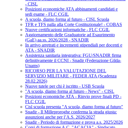
- CISL
Posizioni economiche ATA abbinamenti candidati e
sedi esame - FLC CGIL
A scuola, diamo forma al futuro - CISL Scuola
TFR e TFS palla alla Corte Costituzionale! - COBAS
Nuove certificazioni informatiche - FLC CGIL
Aggiornamento delle Graduatorie ad Esaurimento
(GaE) aa.ss. 2026/2028 - SNADIR
In arrivo arretrati e incrementi stipendiali per docenti e
ATA - SNADIR
Assistenza sanitaria integrativa: FGU/SNADIR firma
definitivamente il CCNI - Snadir (Federazione Gilda-
Unams)
RICORSO PER LA VALUTAZIONE DEL
SERVIZIO MILITARE - FEDER ATA (Scadenza
28.02.2026)
Nuove tutele per chi è iscritto - USB Scuola
"A scuola, diamo forma al futuro - News" - CISL
Posizioni economiche ATA - Rinvio prove finali PD -
FLC CGIL
Cisl scuola presenta "A scuola, diamo forma al futuro"
Snadir - Il Milleproroghe conferma la strada giusta:
assunzioni anche per l’A.S. 2026/2027
Snadir - Periodo di formazione e prova a.s. 2025/2026
Corsi di formazione A.C. "ACACIA" - Sindacato