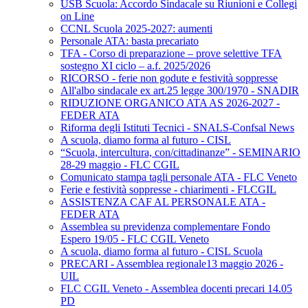
USB Scuola: Accordo Sindacale su Riunioni e Collegi
on Line
CCNL Scuola 2025-2027: aumenti
Personale ATA: basta precariato
TFA - Corso di preparazione – prove selettive TFA
sostegno XI ciclo – a.f. 2025/2026
RICORSO - ferie non godute e festività soppresse
All'albo sindacale ex art.25 legge 300/1970 - SNADIR
RIDUZIONE ORGANICO ATA AS 2026-2027 -
FEDER ATA
Riforma degli Istituti Tecnici - SNALS-Confsal News
A scuola, diamo forma al futuro - CISL
“Scuola, intercultura, con/cittadinanze” - SEMINARIO
28-29 maggio - FLC CGIL
Comunicato stampa tagli personale ATA - FLC Veneto
Ferie e festività soppresse - chiarimenti - FLCGIL
ASSISTENZA CAF AL PERSONALE ATA -
FEDER ATA
Assemblea su previdenza complementare Fondo
Espero 19/05 - FLC CGIL Veneto
A scuola, diamo forma al futuro - CISL Scuola
PRECARI - Assemblea regionale13 maggio 2026 -
UIL
FLC CGIL Veneto - Assemblea docenti precari 14.05
PD