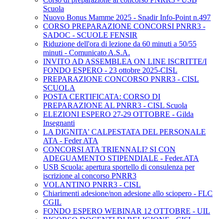
Scuola
Nuovo Bonus Mamme 2025 - Snadir Info-Point n.497
CORSO PREPARAZIONE CONCORSI PNRR3 -
SADOC - SCUOLE FENSIR
Riduzione dell'ora di lezione da 60 minuti a 50/55
minuti - Comunicato A.S.A.
INVITO AD ASSEMBLEA ON LINE ISCRITTE/I
FONDO ESPERO - 23 ottobre 2025-CISL
PREPARAZIONE CONCORSO PNRR3 - CISL
SCUOLA
POSTA CERTIFICATA: CORSO DI
PREPARAZIONE AL PNRR3 - CISL Scuola
ELEZIONI ESPERO 27-29 OTTOBRE - Gilda
Insegnanti
LA DIGNITA' CALPESTATA DEL PERSONALE
ATA - Feder ATA
CONCORSI ATA TRIENNALI? SI CON
ADEGUAMENTO STIPENDIALE - Feder.ATA
USB Scuola: apertura sportello di consulenza per
iscrizione al concorso PNRR3
VOLANTINO PNRR3 - CISL
Chiarimenti adesione/non adesione allo sciopero - FLC
CGIL
FONDO ESPERO WEBINAR 12 OTTOBRE - UIL