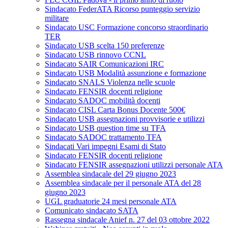
Sindacato FederATA Ricorso punteggio servizio
militare
Sindacato USC Formazione concorso straordinario
TER
Sindacato USB scelta 150 preferenze
Sindacato USB rinnovo CCNL
Sindacato SAIR Comunicazioni IRC
Sindacato USB Modalità assunzione e formazione
Sindacato SNALS Violenza nelle scuole
Sindacato FENSIR docenti religione
Sindacato SADOC mobilità docenti
Sindacato CISL Carta Bonus Docente 500€
Sindacato USB assegnazioni provvisorie e utilizzi
Sindacato USB question time su TFA
Sindacato SADOC trattamento TFA
Sindacati Vari impegni Esami di Stato
Sindacato FENSIR docenti religione
Sindacato FENSIR assegnazioni utilizzi personale ATA
Assemblea sindacale del 29 giugno 2023
Assemblea sindacale per il personale ATA del 28
giugno 2023
UGL graduatorie 24 mesi personale ATA
Comunicato sindacato SATA
Rassegna sindacale Anief n. 27 del 03 ottobre 2022