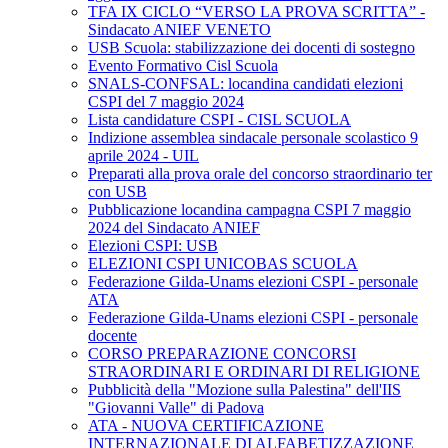
TFA IX CICLO “VERSO LA PROVA SCRITTA” -
Sindacato ANIEF VENETO
USB Scuola: stabilizzazione dei docenti di sostegno
Evento Formativo Cisl Scuola
SNALS-CONFSAL: locandina candidati elezioni
CSPI del 7 maggio 2024
Lista candidature CSPI - CISL SCUOLA
Indizione assemblea sindacale personale scolastico 9
aprile 2024 - UIL
Preparati alla prova orale del concorso straordinario ter
con USB
Pubblicazione locandina campagna CSPI 7 maggio
2024 del Sindacato ANIEF
Elezioni CSPI: USB
ELEZIONI CSPI UNICOBAS SCUOLA
Federazione Gilda-Unams elezioni CSPI - personale
ATA
Federazione Gilda-Unams elezioni CSPI - personale
docente
CORSO PREPARAZIONE CONCORSI
STRAORDINARI E ORDINARI DI RELIGIONE
Pubblicità della "Mozione sulla Palestina" dell'IIS
"Giovanni Valle" di Padova
ATA - NUOVA CERTIFICAZIONE
INTERNAZIONALE DI ALFABETIZZAZIONE