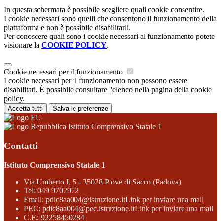
In questa schermata è possibile scegliere quali cookie consentire.
I cookie necessari sono quelli che consentono il funzionamento della
piattaforma e non è possibile disabilitarli.
Per conoscere quali sono i cookie necessari al funzionamento potete
visionare la
COOKIE POLICY
.
Cookie necessari per il funzionamento
I cookie necessari per il funzionamento non possono essere
disabilitati. È possibile consultare l'elenco nella pagina della cookie
policy.
Accetta tutti
Salva le preferenze
Istituto Comprensivo Statale 1
Contatti
Istituto Comprensivo Statale 1
Via Umberto I, 5 - 35028 Piove di Sacco (Padova)
Tel:
049 9702922
Email:
pdic8aa004@istruzione.it
Link per inviare una mail
PEC:
pdic8aa004@pec.istruzione.it
Link per inviare una mail
C.F.: 92258450284