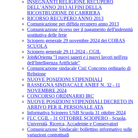
INSEGNANTI RELIGIONE RECUPERO
DELL’ANNO 2013 AI FINI DELLA
RICOSTRUZIONE DI CARRIERA
RICORSO RECUPERO ANNO 2013
Comunicazione per diffida recupero anno 2013
Comunicazione ricorso per il pagamento dell'indennità
sostitutiva delle ferie
Sciopero generale 29 novembre 2024 dei COBAS
SCUOLA
Sciopero generale 29.11.2024 - CGIL
Job&Orienta "I nuovi saperi e i nuovi lavori nell'era
dell'Intelligenza Artificiale"
Comunicazione sindacale Cisl: Concorso ordinario di
Religione
NUOVE POSIZIONI STIPENDIALI
RASSEGNA SINDACALE ANIEF N. 32 - 11
NOVEMBRE 2024
CONCORSO ORDINARIO IRC
NUOVE POSIZIONI STIPENDIALI DECRETO IN
ARRIVO PER IL PERSONALE ATA
Informativa Sciopero USB Scuola 31 ottobre 2024
FLC CGIL - 31 OTTOBRE SCIOPERO - Scuola,
Università, Ricerca, Accademie e Conservatori
Comunicazione Sindacale: bollettino informativo sulle
variazioni contrattuali