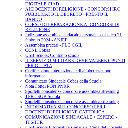
DIGITALE CIAD
AI DOCENTI DI RELIGIONE - CONCORSI IRC
PUBBLICATO IL DECRETO - PRESTO IL
BANDO
CORSO DI PREPARAZIONE AI CONCORSI DI
RELIGIONE
Indizione assemblea sindacale personale scolastico 21
febbraio 2024 - ANIEF
Assemblea precari - FLC CGIL
CCNL Cobas
USB Scuola: Contratto scuola
IL SERVIZIO MILITARE DEVE VALERE 6 PUNTI
PER GLI ATA
Certificazione internazionale di alfabetizzazione
informatica
Comunicato Sindacale Cobas della Scuola
Nota Fondi PON PNRR
Sportelli consulenze concorsi e assemblea streaming
TFR - SGB Scuola
Sportelli consulenze concorsi e assemblea streaming
INFORMATIVA SUL CONCORSO PER I
DOCENTI DI RELIGIONE CATTOLICA
COMUNICAZIONE SINDACALE > ESPERO -
TFS/TFR
USB Scuola Informativa sindacale: Carta del Docente