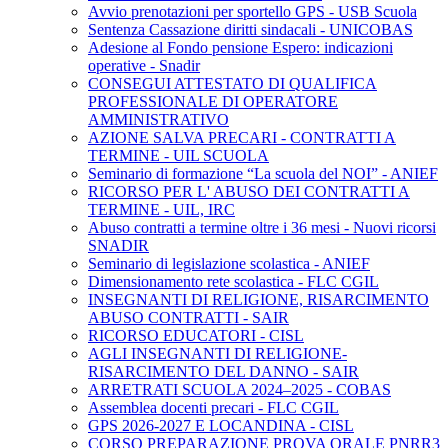
Avvio prenotazioni per sportello GPS - USB Scuola
Sentenza Cassazione diritti sindacali - UNICOBAS
Adesione al Fondo pensione Espero: indicazioni
operative - Snadir
CONSEGUI ATTESTATO DI QUALIFICA
PROFESSIONALE DI OPERATORE
AMMINISTRATIVO
AZIONE SALVA PRECARI - CONTRATTI A
TERMINE - UIL SCUOLA
Seminario di formazione “La scuola del NOI” - ANIEF
RICORSO PER L' ABUSO DEI CONTRATTI A
TERMINE - UIL, IRC
Abuso contratti a termine oltre i 36 mesi - Nuovi ricorsi
SNADIR
Seminario di legislazione scolastica - ANIEF
Dimensionamento rete scolastica - FLC CGIL
INSEGNANTI DI RELIGIONE, RISARCIMENTO
ABUSO CONTRATTI - SAIR
RICORSO EDUCATORI - CISL
AGLI INSEGNANTI DI RELIGIONE-
RISARCIMENTO DEL DANNO - SAIR
ARRETRATI SCUOLA 2024–2025 - COBAS
Assemblea docenti precari - FLC CGIL
GPS 2026-2027 E LOCANDINA - CISL
CORSO PREPARAZIONE PROVA ORALE PNRR3