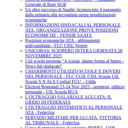
Generale di Base SGB
Un altro successo di Snadir: riconosciuto il passaggio
dalla primaria alla secondaria senza penalizzazioni
economiche
INFORMAZIONI SINDACALI AL PERSONALE
ATA, ORGANIZZAZIONE PROVE POSIZIONI
ECONOMICHE - FENSIR SAATA
Posizioni economiche ATA - abbinamenti
sedi/candidate - FLC CISL Veneto
UNICOBAS: SCIOPERO INTERA GIORNATA 28
NOVEMBRE 2025
Cisl scuola presenta "A scuola, diamo forma al futuro -
News dal sindacato"
CHIARIMENTI UTILIZZO SCUOLE E DOVERI
DEL PERSONALE - FLC CGIL CISL Scuola UIL
Scuola S N ALS Confsal FGU – Gilda
Elezioni Regionali 23-24 Nov 2025 - permessi, utilizzo
personale - UIL Scuola RUA
L’OLTRAGGIO SALARIALE AGLI ATA: IL
GRIDO DI FEDERATA
L'OLTRAGGIO SISTEMATICO AL PERSONALE
ATA - FederAta
SERVIZIO MILITARE PER GLI ATA, VITTORIA
AL TRIBUNALE - FederAta
Corso di preparazione al concorso PNRR3 - USB