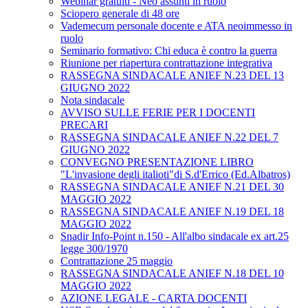
Webinar gratuiti - Neo assunti in ruolo
Sciopero generale di 48 ore
Vademecum personale docente e ATA neoimmesso in
ruolo
Seminario formativo: Chi educa è contro la guerra
Riunione per riapertura contrattazione integrativa
RASSEGNA SINDACALE ANIEF N.23 DEL 13
GIUGNO 2022
Nota sindacale
AVVISO SULLE FERIE PER I DOCENTI
PRECARI
RASSEGNA SINDACALE ANIEF N.22 DEL 7
GIUGNO 2022
CONVEGNO PRESENTAZIONE LIBRO
"L'invasione degli italioti"di S.d'Errico (Ed.Albatros)
RASSEGNA SINDACALE ANIEF N.21 DEL 30
MAGGIO 2022
RASSEGNA SINDACALE ANIEF N.19 DEL 18
MAGGIO 2022
Snadir Info-Point n.150 - All'albo sindacale ex art.25
legge 300/1970
Contrattazione 25 maggio
RASSEGNA SINDACALE ANIEF N.18 DEL 10
MAGGIO 2022
AZIONE LEGALE - CARTA DOCENTI